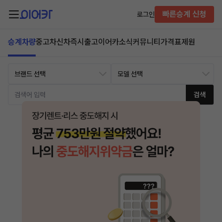
빠른승계 신청
로그인
승계차량
중고차
신차즉시출고
이어카소식
커뮤니티
가격표
제원
검색