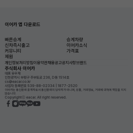
이어카 앱 다운로드
빠른승계
승계차량
신차즉시출고
이어카소식
커뮤니티
가격표
제원
개인정보처리방침
이용약관
채용공고
공지사항
브랜드
주식회사 이어카
대표 유우재
인천광역시 부평구 주부토로 236, D동 1514호
cs@eacar.co.kr
사업자 등록번호 539-88-02334 | 1877-2520
이어카는 통신판매 중개자로서 통신판매의 당사자가 아니며, 상품, 거래정보, 거래에 대하여 책임을 지지
않습니다.
Copyrightⓒ eacar. All right reserved.