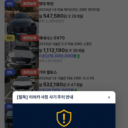
현대 투싼
렌트
·
2024년
1.6 터보 하이브리드 2WD 프리미엄
547,580
월
원 X
28
개월
조회 2,086
방금전
제네시스 GV70
리스
·
2025년
가솔린 2.5 터보 2WD 스포츠
1,112,190
월
원 X
38
개월
지원금
15,000,000원
조회 1,162
방금전
기아 셀토스
렌트
·
2026년
1.6 가솔린 터보 2WD 시그니처
532,180
월
원 X
47
개월
지원금
1,000,000원
조회 1,362
방금전
[필독] 이어카 사칭 사기 주의 안내
×
기아 스포티지
렌트
·
2025년
2WD 시그니처
726,440
월
원 X
47
개월
지원금
3,000,000원