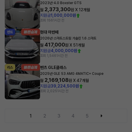
·
2023년
4.0 Boxster GTS
2,373,300
월
원 X
12
개월
지원금
1,000,000원
조회 156
1시간 전
현대 아반떼
렌트
·
2026년
스마트스트림 가솔린 1.6 스마트
417,000
월
원 X
51
개월
지원금
4,000,000원
조회 1,546
1시간 전
벤츠 GLE클래스
리스
·
2025년
GLE 53 AMG 4MATIC+ Coupe
2,169,108
월
원 X
47
개월
지원금
39,224,500원
조회 2,025
1시간 전
1
2
3
4
5