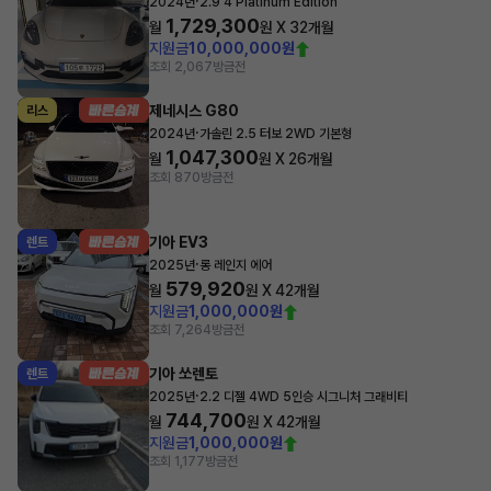
·
2024년
2.9 4 Platinum Edition
1,729,300
월
원 X
32
개월
지원금
10,000,000원
조회 2,067
방금전
제네시스 G80
리스
·
2024년
가솔린 2.5 터보 2WD 기본형
1,047,300
월
원 X
26
개월
조회 870
방금전
기아 EV3
렌트
·
2025년
롱 레인지 에어
579,920
월
원 X
42
개월
지원금
1,000,000원
조회 7,264
방금전
기아 쏘렌토
렌트
·
2025년
2.2 디젤 4WD 5인승 시그니처 그래비티
744,700
월
원 X
42
개월
지원금
1,000,000원
조회 1,177
방금전