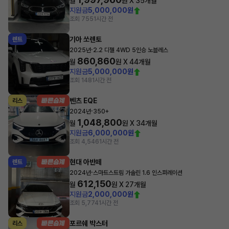
월
원 X
35
개월
지원금
5,000,000원
조회 755
1시간 전
기아 쏘렌토
렌트
·
2025년
2.2 디젤 4WD 5인승 노블레스
860,860
월
원 X
44
개월
지원금
5,000,000원
조회 148
1시간 전
벤츠 EQE
리스
·
2024년
350+
1,048,800
월
원 X
34
개월
지원금
6,000,000원
조회 4,546
1시간 전
현대 아반떼
렌트
·
2024년
스마트스트림 가솔린 1.6 인스퍼레이션
612,150
월
원 X
27
개월
지원금
2,000,000원
조회 5,774
1시간 전
포르쉐 박스터
리스