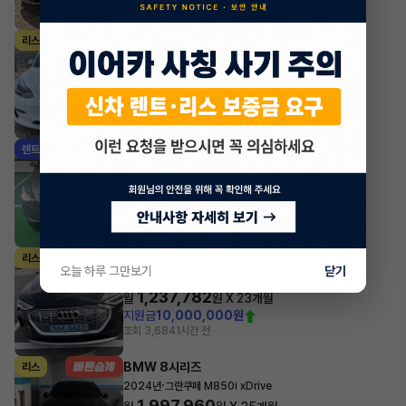
조회 661
방금전
테슬라 모델 3
리스
·
2022년
AWD Long Range
1,012,281
월
원 X
0
개월
조회 3,664
방금전
현대 아반떼
렌트
·
2022년
스마트스트림 가솔린 1.6 모던
430,870
월
원 X
7
개월
지원금
500,000원
조회 272
방금전
아우디 e-트론
리스
오늘 하루 그만보기
닫기
·
2023년
55 quattro Sportback
1,237,782
월
원 X
23
개월
지원금
10,000,000원
조회 3,684
1시간 전
BMW 8시리즈
리스
·
2024년
그란쿠페 M850i xDrive
1,997,960