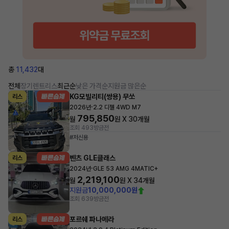
총
11,432
대
전체
장기렌트
리스
최근순
낮은 가격순
지원금 많은순
KG모빌리티(쌍용) 무쏘
리스
·
2026년
2.2 디젤 4WD M7
795,850
월
원 X
30
개월
조회 493
방금전
#저신용
벤츠 GLE클래스
리스
·
2024년
GLE 53 AMG 4MATIC+
2,219,100
월
원 X
34
개월
지원금
10,000,000원
조회 639
방금전
포르쉐 파나메라
리스