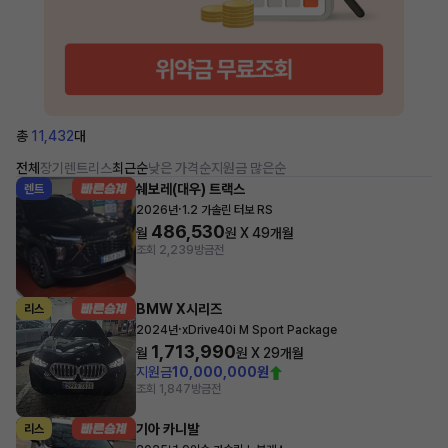
총
11,432
대
전체
장기렌트
리스
최근순
낮은 가격순
지원금 많은순
쉐보레(대우) 트랙스
렌트
·
2026년
1.2 가솔린 터보 RS
486,530
월
원 X
49
개월
조회 2,239
방금전
BMW X시리즈
리스
·
2024년
xDrive40i M Sport Package
1,713,990
월
원 X
29
개월
지원금
10,000,000원
조회 1,847
방금전
기아 카니발
리스