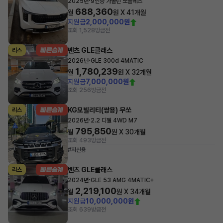
·
2025년
9인승 가솔린 노블레스
688,360
월
원 X
41
개월
지원금
2,000,000원
조회 1,528
방금전
벤츠 GLE클래스
리스
·
2026년
GLE 300d 4MATIC
1,780,239
월
원 X
32
개월
지원금
7,000,000원
조회 256
방금전
KG모빌리티(쌍용) 무쏘
리스
·
2026년
2.2 디젤 4WD M7
795,850
월
원 X
30
개월
조회 493
방금전
#저신용
벤츠 GLE클래스
리스
·
2024년
GLE 53 AMG 4MATIC+
2,219,100
월
원 X
34
개월
지원금
10,000,000원
조회 639
방금전