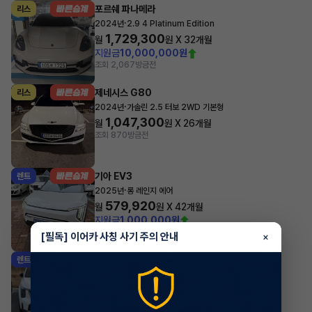
포르쉐 파나메라
리스
·
2024년
2.9 4 Platinum Edition
1,729,300
월
원 X
32
개월
지원금
10,000,000원
조회 2,067
방금전
제네시스 G80
리스
·
2024년
가솔린 2.5 터보 2WD 기본형
1,047,300
월
원 X
26
개월
조회 870
방금전
기아 EV3
렌트
·
2025년
롱 레인지 에어
579,920
월
원 X
42
개월
지원금
1,000,000원
조회 7,264
방금전
[필독] 이어카 사칭 사기 주의 안내
×
기아 쏘렌토
렌트
·
2025년
2.2 디젤 4WD 5인승 시그니처 그래비티
744,700
월
원 X
42
개월
지원금
1,000,000원