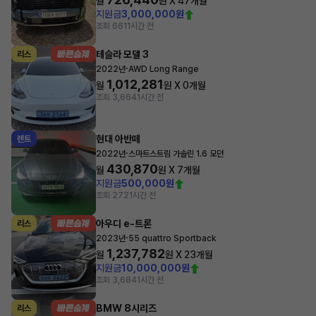
월
원 X
47
개월
지원금
3,000,000원
조회 661
1시간 전
테슬라 모델 3
리스
·
2022년
AWD Long Range
1,012,281
월
원 X
0
개월
조회 3,664
1시간 전
현대 아반떼
렌트
·
2022년
스마트스트림 가솔린 1.6 모던
430,870
월
원 X
7
개월
지원금
500,000원
조회 272
1시간 전
아우디 e-트론
리스
·
2023년
55 quattro Sportback
1,237,782
월
원 X
23
개월
지원금
10,000,000원
조회 3,684
1시간 전
BMW 8시리즈
리스