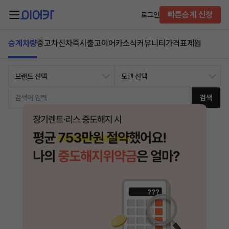
빠른승계 신청
로그인
승계차량
중고차
신차즉시출고
이어카소식
커뮤니티
가격표
제원
검색