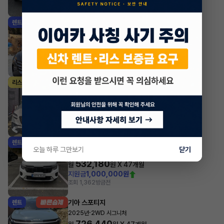
조회 1,177
방금전
현대 투싼
렌트
·
2024년
1.6 터보 하이브리드 2WD 프리미엄
547,580
월
원 X
28
개월
조회 2,086
방금전
제네시스 GV70
리스
·
2025년
가솔린 2.5 터보 2WD 스포츠
1,112,190
월
원 X
38
개월
지원금
15,000,000원
조회 1,162
방금전
기아 셀토스
렌트
오늘 하루 그만보기
닫기
·
2026년
1.6 가솔린 터보 2WD 시그니처
532,180
월
원 X
47
개월
지원금
1,000,000원
조회 1,362
방금전
기아 스포티지
렌트
·
2025년
2WD 시그니처
726,440