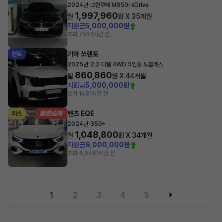
·
2024년
그란쿠페 M850i xDrive
1,997,960
월
원 X
35
개월
지원금
5,000,000원
조회 755
1시간 전
기아 쏘렌토
렌트
·
2025년
2.2 디젤 4WD 5인승 노블레스
860,860
월
원 X
44
개월
지원금
5,000,000원
조회 148
1시간 전
벤츠 EQE
리스
·
2024년
350+
1,048,800
월
원 X
34
개월
지원금
6,000,000원
조회 4,546
1시간 전
1
2
3
4
5