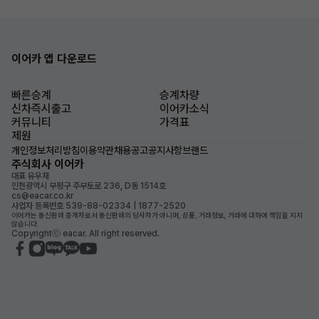
이어카 앱 다운로드
빠른승계
승계차량
신차즉시출고
이어카소식
커뮤니티
가격표
제원
개인정보처리방침
이용약관
채용공고
공지사항
브랜드
주식회사 이어카
대표 유우재
인천광역시 부평구 주부토로 236, D동 1514호
cs@eacar.co.kr
사업자 등록번호 539-88-02334 | 1877-2520
이어카는 통신판매 중개자로서 통신판매의 당사자가 아니며, 상품, 거래정보, 거래에 대하여 책임을 지지
않습니다.
Copyrightⓒ eacar. All right reserved.