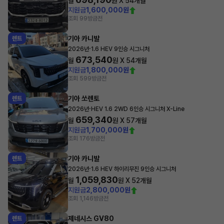
월
원 X
54
개월
지원금
1,600,000원
조회 99
방금전
기아 카니발
렌트
·
2026년
1.6 HEV 9인승 시그니처
673,540
월
원 X
54
개월
지원금
1,800,000원
조회 599
방금전
기아 쏘렌토
렌트
·
2026년
HEV 1.6 2WD 6인승 시그니처 X-Line
659,340
월
원 X
57
개월
지원금
1,700,000원
조회 176
방금전
기아 카니발
렌트
·
2026년
1.6 HEV 하이리무진 9인승 시그니처
1,059,830
월
원 X
52
개월
지원금
2,800,000원
조회 1,146
방금전
제네시스 GV80
렌트