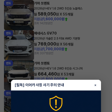
기아 쏘렌토
렌트
·
2026년
HEV 1.6 2WD 5인승 노블레스
589,050
월
원 X
55
개월
지원금
1,600,000원
조회 142
방금전
제네시스 GV70
렌트
·
2026년
가솔린 2.5 터보 AWD 기본형
769,000
월
원 X
56
개월
지원금
1,700,000원
조회 337
방금전
기아 쏘렌토
렌트
·
2026년
HEV 1.6 2WD 6인승 시그니처
664,460
월
원 X
53
개월
지원금
1,800,000원
조회 258
방금전
[필독] 이어카 사칭 사기 주의 안내
×
기아 쏘렌토
렌트
·
2026년
HEV 1.6 2WD 6인승 시그니처 X-Line
653,540
월
원 X
54
개월
지원금
1,700,000원