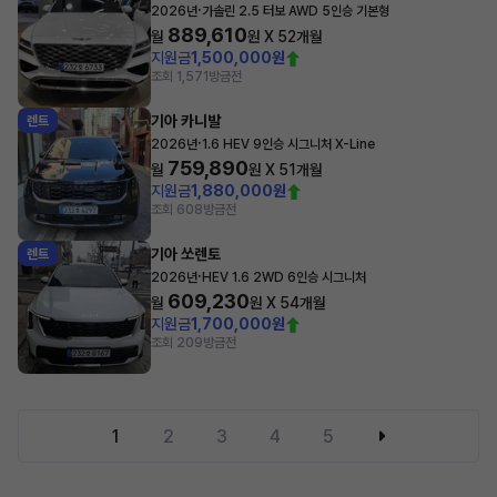
·
2026년
가솔린 2.5 터보 AWD 5인승 기본형
889,610
월
원 X
52
개월
지원금
1,500,000원
조회 1,571
방금전
기아 카니발
렌트
·
2026년
1.6 HEV 9인승 시그니처 X-Line
759,890
월
원 X
51
개월
지원금
1,880,000원
조회 608
방금전
기아 쏘렌토
렌트
·
2026년
HEV 1.6 2WD 6인승 시그니처
609,230
월
원 X
54
개월
지원금
1,700,000원
조회 209
방금전
1
2
3
4
5