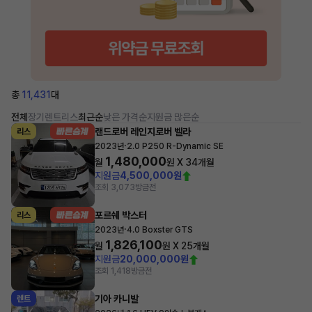
총
11,431
대
전체
장기렌트
리스
최근순
낮은 가격순
지원금 많은순
랜드로버 레인지로버 벨라
리스
·
2023년
2.0 P250 R-Dynamic SE
1,480,000
월
원 X
34
개월
지원금
4,500,000원
조회 3,073
방금전
포르쉐 박스터
리스
·
2023년
4.0 Boxster GTS
1,826,100
월
원 X
25
개월
지원금
20,000,000원
조회 1,418
방금전
기아 카니발
렌트