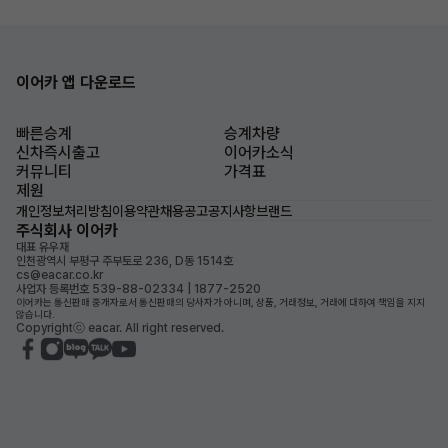
이어카 앱 다운로드
빠른승계
승계차량
신차즉시출고
이어카소식
커뮤니티
가격표
제원
개인정보처리방침
이용약관
채용공고
공지사항
브랜드
주식회사 이어카
대표 유우재
인천광역시 부평구 주부토로 236, D동 1514호
cs@eacar.co.kr
사업자 등록번호 539-88-02334 | 1877-2520
이어카는 통신판매 중개자로서 통신판매의 당사자가 아니며, 상품, 거래정보, 거래에 대하여 책임을 지지
않습니다.
Copyrightⓒ eacar. All right reserved.