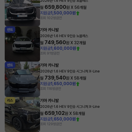
·
2026년
1.6 HEV 9인승 노블레스
659,800
월
원 X
56
개월
지원금
1,500,000원
조회 102
방금전
기아 카니발
렌트
·
2026년
1.6 HEV 9인승 노블레스
749,560
월
원 X
32
개월
지원금
1,600,000원
조회 91
방금전
기아 카니발
렌트
·
2026년
1.6 HEV 9인승 시그니처 X-Line
739,540
월
원 X
58
개월
지원금
1,650,000원
조회 116
방금전
기아 카니발
리스
·
2026년
1.6 HEV 9인승 시그니처 X-Line
659,102
월
원 X
58
개월
지원금
1,650,000원
조회 129
방금전