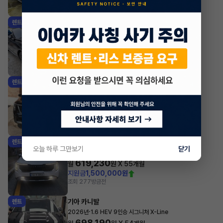
조회 370
방금전
기아 K8
렌트
·
2026년
노블레스
619,000
월
원 X
54
개월
지원금
1,600,000원
조회 347
방금전
기아 쏘렌토
렌트
·
2026년
HEV 1.6 2WD 5인승 시그니처 X-Line
625,000
월
원 X
55
개월
지원금
1,500,000원
조회 237
방금전
기아 카니발
렌트
오늘 하루 그만보기
닫기
·
2026년
1.6 HEV 9인승 프레스티지
619,230
월
원 X
55
개월
지원금
1,500,000원
조회 277
방금전
기아 카니발
렌트
·
2026년
1.6 HEV 9인승 시그니처 X-Line
698,190