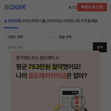
빠른승계 신청
로그인
승계차량
중고차
신차즉시출고
이어카소식
커뮤니티
가격표
제원
검색