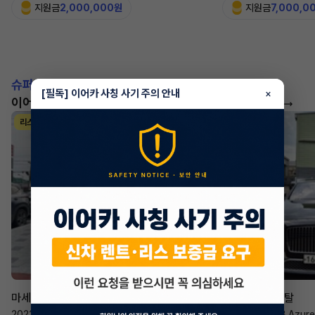
지원금
2,000,000원
지원금
7,000,0
슈퍼카!
[필독] 이어카 사칭 사기 주의 안내
×
이어카에서 좋은 조건으로 만나보세요
더 보기
리스
리스
승계 매니저
한태현
마세라티 르반떼
벤틀리 컨티넨탈
2022년
·
2.0 Hybrid GT
2023년
·
4.0 V8 Azure