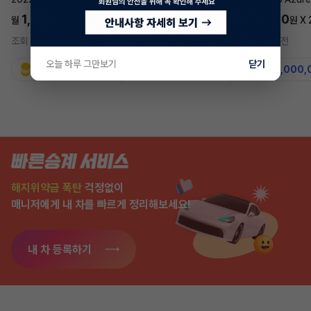
1,697,700
5,577,270
월
원 X
24
개월
월
원 X
조회 691
5시간 전
조회 7,550
2주 전
오늘 하루 그만보기
닫기
지원금
31,860,000원
지원금
50,000,
해지위약금 폭탄
걱정없이
매니저에게 내 차를 빠르게 정리해보세요!
내 차 등록하기