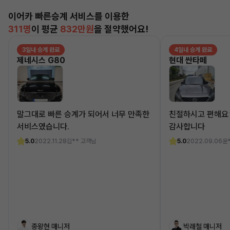
이어카 빠른승계 서비스를 이용한
311명
이 평균
832만원
을 절약했어요!
3일내 승계 완료
4일내 승계 완료
제네시스 G80
현대 싼타페
말그대로 빠른 승계가 되어서 너무 만족한
친절하시고 편해요
서비스였습니다.
감사합니다
5.0
2022.11.28
김** 고객님
5.0
2022.09.06
윤
종왕현 매니저
박래철 매니저