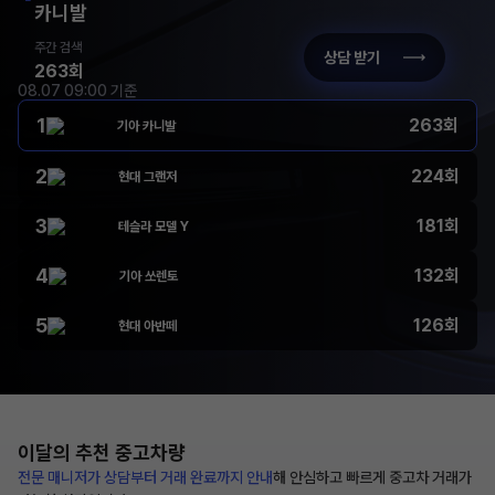
카니발
주간 검색
상담 받기
263회
08.07 09:00 기준
1
263회
기아 카니발
2
224회
현대 그랜저
3
181회
테슬라 모델 Y
4
132회
기아 쏘렌토
5
126회
현대 아반떼
이달의 추천
중고차량
전문 매니저가 상담부터
거래 완료까지 안내
해
안심하고 빠르게 중고차 거래가