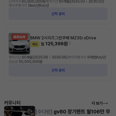
신차가격
85,600,000원
계약기간
60개월(2025.02 ~ 2030.02)
계약주행거리
0km/년Km/년
신차 문의
BMW 2시리즈
그란쿠페 M235i xDrive
125,396원
월
리스
계약기간
60개월(2025.06 ~ 2030.06)
계약주행거리
무제한Km/년
선납금
50,000,000원
신차 문의
커뮤니티
더 보기
[수다방]
gv80 장기렌트 월106만 무