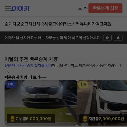
빠른승계 신청
로그인
승계차량
중고차
신차즉시출고
이어카소식
커뮤니티
가격표
제원
이어카 앱 설치하고 원하는 차량을 알림 받아 빠르게 선점하세요!
이달의 추천
빠른승계 차량
전문 매니저가 승계 절차를 안내
해
더욱 편리하고 빠른승계가 가능한
차량입니
다.
빠른승계 차량 더 보기
렌트
리스
지원금
5,000,000원
지원금
2,000,000원