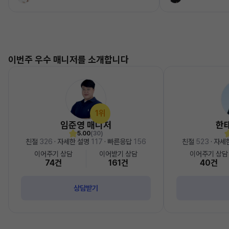
이번주 우수 매니저를 소개합니다
1위
임준영 매니저
한
5.00
(30)
친절
326
· 자세한 설명
117
· 빠른응답
156
친절
523
· 자세
이어주기 상담
이어받기 상담
이어주기 상담
74건
161건
40건
상담받기