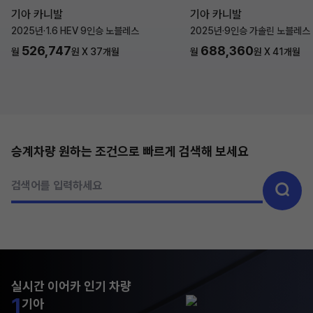
기아 카니발
기아 카니발
2025년
·
1.6 HEV 9인승 노블레스
2025년
·
9인승 가솔린 노블레스
526,747
688,360
월
원 X
37
개월
월
원 X
41
개월
승계차량 원하는 조건으로 빠르게 검색해 보세요
검색어를 입력하세요
실시간 이어카 인기 차량
1
기아