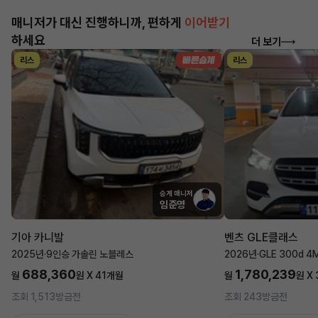
매니저가 대신 진행하니까, 편하게
이어받기
하세요
더 보기
리스
리스
승계 매니저
임준영
기아 카니발
벤츠 GLE클래스
2025년
·
9인승 가솔린 노블레스
2026년
·
GLE 300d 4
688,360
1,780,239
월
원 X
41
개월
월
원 X
조회 1,513
방금전
조회 243
방금전