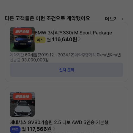
다른 고객들은 이런 조건으로 계약했어요
더 보기
BMW 3시리즈
330i M Sport Package
116,640원
월
리스
계약기간
60개월(2019.12 ~ 2024.12)
계약주행거리
0km/년Km/년
선납금
33,000,000원
신차 문의
제네시스 GV80
가솔린 2.5 터보 AWD 5인승 기본형
117,566원
월
렌트