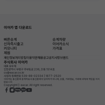
이어카 앱 다운로드
빠른승계
승계차량
신차즉시출고
이어카소식
커뮤니티
가격표
제원
개인정보처리방침
이용약관
채용공고
공지사항
브랜드
주식회사 이어카
대표 유우재
인천광역시 부평구 주부토로 236, D동 1514호
cs@eacar.co.kr
사업자 등록번호 539-88-02334 | 1877-2520
이어카는 통신판매 중개자로서 통신판매의 당사자가 아니며, 상품, 거래정보, 거래에 대하여 책임을 지지
않습니다.
Copyrightⓒ eacar. All right reserved.