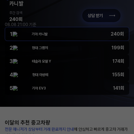
카니발
주간 검색
상담 받기
240회
08.08 21:00 기준
1
240회
기아 카니발
2
199회
현대 그랜저
3
174회
테슬라 모델 Y
4
155회
현대 아반떼
5
141회
기아 EV3
이달의 추천
중고차량
전문 매니저가 상담부터
거래 완료까지 안내
해
안심하고 빠르게 중고차 거래가