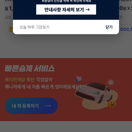
1,697,700
5,577,270
월
원 X
24
개월
월
원 X
조회 728
5시간 전
조회 7,566
2주 전
오늘 하루 그만보기
닫기
지원금
31,860,000원
지원금
50,000,
해지위약금 폭탄
걱정없이
매니저에게 내 차를 빠르게 정리해보세요!
내 차 등록하기