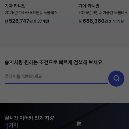
기아 카니발
기아 카니발
2025년
·
1.6 HEV 9인승 노블레스
2025년
·
9인승 가솔린 노블레스
526,747
688,360
월
원 X
37
개월
월
원 X
41
개월
승계차량 원하는 조건으로 빠르게 검색해 보세요
검색어를 입력하세요
실시간 이어카 인기 차량
1
기아