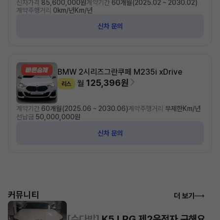
신차가격
85,600,000원
계약기간
60개월(2025.02 ~ 2030.02)
계약주행거리
0km/년Km/년
신차 문의
BMW 2시리즈
그란쿠페 M235i xDrive
125,396원
월
리스
계약기간
60개월(2025.06 ~ 2030.06)
계약주행거리
무제한Km/년
선납금
50,000,000원
신차 문의
커뮤니티
더 보기
[수다방]
K5 LPG 제2운전자 구해요