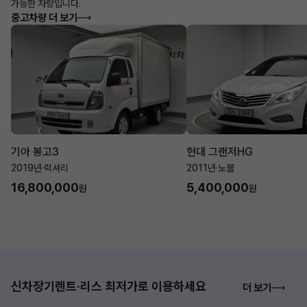
가능한 차량입니다.
중고차량 더 보기
기아 봉고3
현대 그랜저HG
2019년
·
럭셔리
2011년
·
노블
16,800,000
5,400,000
원
원
신차장기렌트·리스 최저가로 이용하세요
더 보기