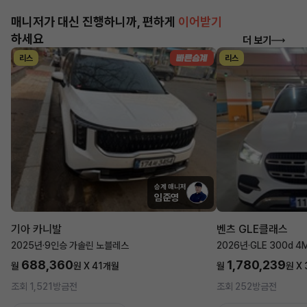
매니저가 대신 진행하니까, 편하게
이어받기
하세요
더 보기
리스
리스
승계 매니저
임준영
기아 카니발
벤츠 GLE클래스
2025년
·
9인승 가솔린 노블레스
2026년
·
GLE 300d 4
688,360
1,780,239
월
원 X
41
개월
월
원 X
조회 1,521
방금전
조회 252
방금전