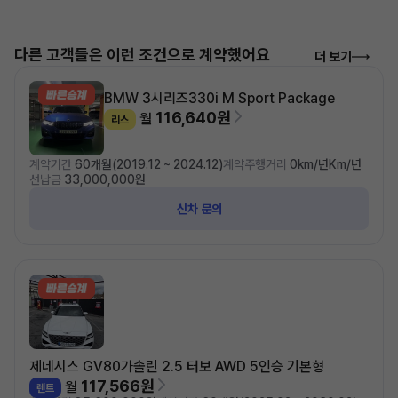
다른 고객들은 이런 조건으로 계약했어요
더 보기
BMW 3시리즈
330i M Sport Package
116,640원
월
리스
계약기간
60개월(2019.12 ~ 2024.12)
계약주행거리
0km/년Km/년
선납금
33,000,000원
신차 문의
제네시스 GV80
가솔린 2.5 터보 AWD 5인승 기본형
117,566원
월
렌트