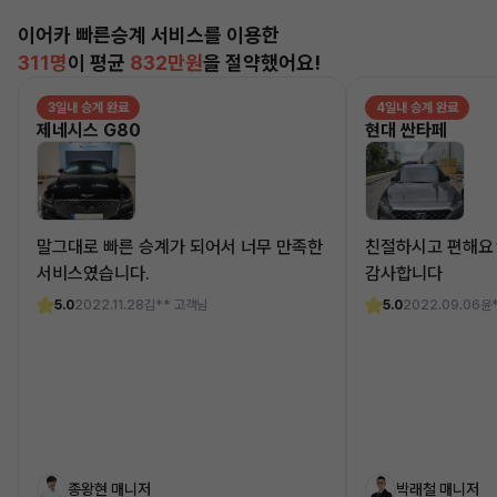
이어카 빠른승계 서비스를 이용한
311명
이 평균
832만원
을 절약했어요!
3일내 승계 완료
4일내 승계 완료
제네시스 G80
현대 싼타페
말그대로 빠른 승계가 되어서 너무 만족한
친절하시고 편해요
서비스였습니다.
감사합니다
5.0
2022.11.28
김** 고객님
5.0
2022.09.06
윤
종왕현 매니저
박래철 매니저