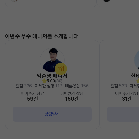
이번주 우수 매니저를 소개합니다
1위
임준영 매니저
한
5.00
(30)
친절
326
· 자세한 설명
117
· 빠른응답
156
친절
523
· 자세
이어주기 상담
이어받기 상담
이어주기 상담
59건
150건
31건
상담받기