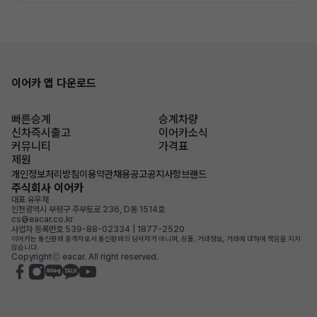
이어카 앱 다운로드
빠른승계
승계차량
신차즉시출고
이어카소식
커뮤니티
가격표
제원
개인정보처리방침
이용약관
채용공고
공지사항
브랜드
주식회사 이어카
대표 유우재
인천광역시 부평구 주부토로 236, D동 1514호
cs@eacar.co.kr
사업자 등록번호 539-88-02334 | 1877-2520
이어카는 통신판매 중개자로서 통신판매의 당사자가 아니며, 상품, 거래정보, 거래에 대하여 책임을 지지
않습니다.
Copyrightⓒ eacar. All right reserved.