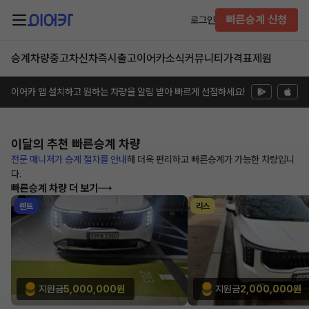
빠른승계 신청
로그인
승계차량
중고차
신차즉시출고
이어카소식
커뮤니티
가격표
제원
이어카 앱 설치하고 원하는 차량을 알림 받아 빠르게 선점하세요!
이달의 추천
빠른승계 차량
전문 매니저가 승계 절차를 안내
해
더욱 편리하고 빠른승계가 가능한
차량입니
다.
빠른승계 차량 더 보기
렌트
리스
지원금
5,000,000원
지원금
2,000,000원