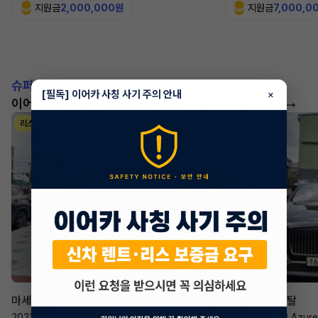
지원금
2,000,000원
지원금
7,000,0
슈퍼카!
[필독] 이어카 사칭 사기 주의 안내
×
이어카에서 좋은 조건으로 만나보세요
더 보기
리스
리스
승계 매니저
한태현
마세라티 르반떼
벤틀리 컨티넨탈
2022년
·
2.0 Hybrid GT
2023년
·
4.0 V8 Azure