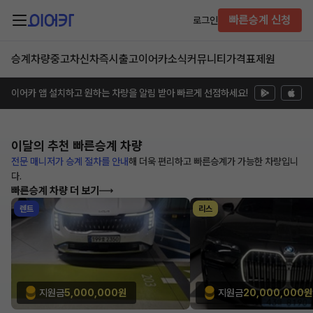
빠른승계 신청
로그인
승계차량
중고차
신차즉시출고
이어카소식
커뮤니티
가격표
제원
이어카 앱 설치하고 원하는 차량을 알림 받아 빠르게 선점하세요!
이달의 추천
빠른승계 차량
전문 매니저가 승계 절차를 안내
해
더욱 편리하고 빠른승계가 가능한
차량입니
다.
빠른승계 차량 더 보기
렌트
리스
지원금
5,000,000원
지원금
20,000,000원