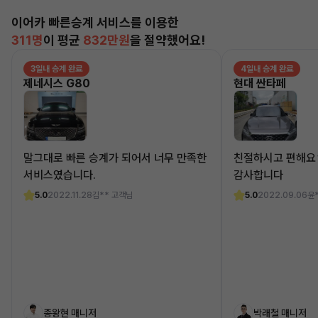
이어카 빠른승계 서비스를 이용한
311명
이 평균
832만원
을 절약했어요!
3일내 승계 완료
4일내 승계 완료
제네시스 G80
현대 싼타페
말그대로 빠른 승계가 되어서 너무 만족한
친절하시고 편해요
서비스였습니다.
감사합니다
5.0
2022.11.28
김** 고객님
5.0
2022.09.06
윤
종왕현 매니저
박래철 매니저