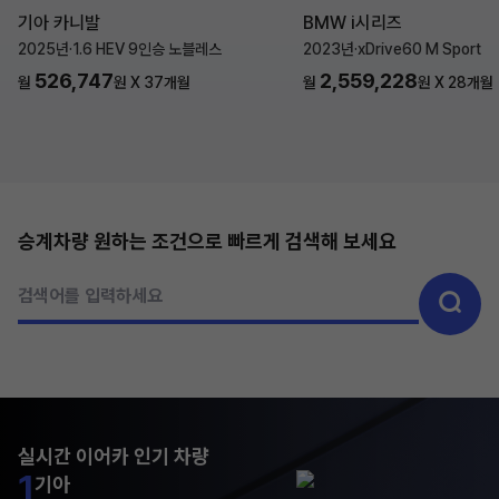
기아 카니발
BMW i시리즈
2025년
·
1.6 HEV 9인승 노블레스
2023년
·
xDrive60 M Sport
526,747
2,559,228
월
원 X
37
개월
월
원 X
28
개월
승계차량 원하는 조건으로 빠르게 검색해 보세요
검색어를 입력하세요
실시간 이어카 인기 차량
1
기아