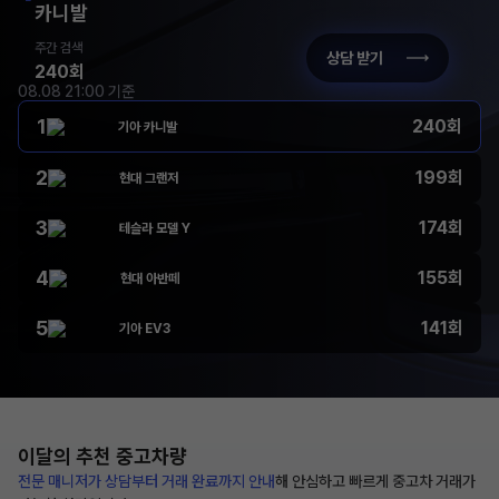
카니발
주간 검색
상담 받기
240회
08.08 21:00 기준
1
240회
기아 카니발
2
199회
현대 그랜저
3
174회
테슬라 모델 Y
4
155회
현대 아반떼
5
141회
기아 EV3
이달의 추천
중고차량
전문 매니저가 상담부터
거래 완료까지 안내
해
안심하고 빠르게 중고차 거래가