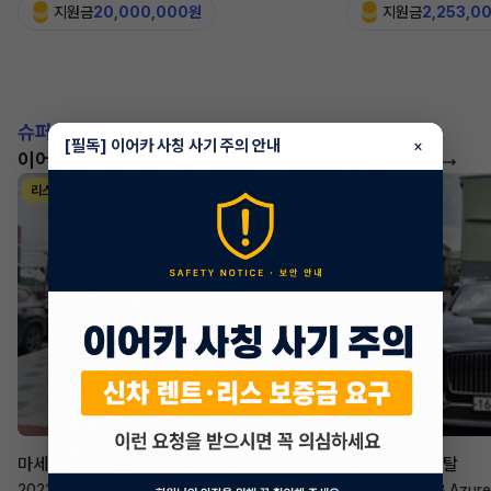
지원금
20,000,000원
지원금
2,253,0
슈퍼카!
[필독] 이어카 사칭 사기 주의 안내
×
이어카에서 좋은 조건으로 만나보세요
더 보기
리스
리스
승계 매니저
한태현
마세라티 르반떼
벤틀리 컨티넨탈
2022년
·
2.0 Hybrid GT
2023년
·
4.0 V8 Azure