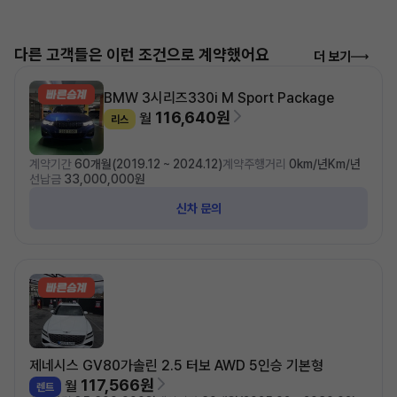
다른 고객들은 이런 조건으로 계약했어요
더 보기
BMW 3시리즈
330i M Sport Package
116,640원
월
리스
계약기간
60개월(2019.12 ~ 2024.12)
계약주행거리
0km/년Km/년
선납금
33,000,000원
신차 문의
제네시스 GV80
가솔린 2.5 터보 AWD 5인승 기본형
117,566원
월
렌트