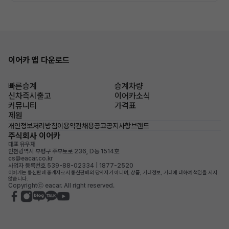
이어카 앱 다운로드
빠른승계
승계차량
신차즉시출고
이어카소식
커뮤니티
가격표
제원
개인정보처리방침
이용약관
채용공고
공지사항
브랜드
주식회사 이어카
대표 유우재
인천광역시 부평구 주부토로 236, D동 1514호
cs@eacar.co.kr
사업자 등록번호 539-88-02334 | 1877-2520
이어카는 통신판매 중개자로서 통신판매의 당사자가 아니며, 상품, 거래정보, 거래에 대하여 책임을 지지
않습니다.
Copyrightⓒ eacar. All right reserved.