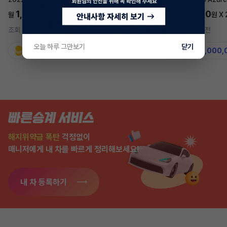
1,697,700
5,577,270
월
원 X
24
개월
월
원 X
조회 734
1시간 전
조회 7,567
2주 전
오늘 하루 그만보기
닫기
지원금
31,860,000원
지원금
50,000,
해지위약금 폭탄
걱정없이
매니저에게 내 차를 빠르게 정리해보세요!
내 차 등록하기