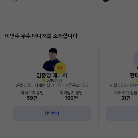
이번주 우수 매니저를 소개합니다
1위
임준영 매니저
한
5.00
(30)
친절
326
· 자세한 설명
117
· 빠른응답
156
친절
523
· 자세
이어주기 상담
이어받기 상담
이어주기 상담
59건
150건
31건
상담받기