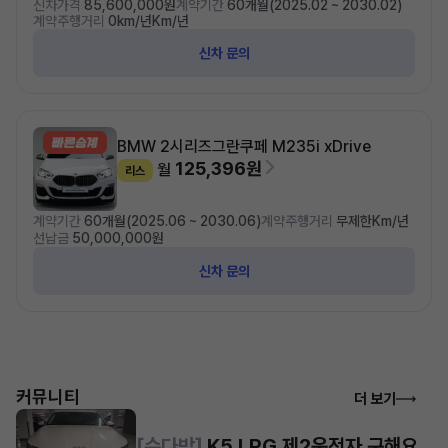
신차가격
85,600,000원
계약기간
60개월(2025.02 ~ 2030.02)
계약주행거리
0km/년Km/년
신차 문의
BMW 2시리즈
그란쿠페 M235i xDrive
125,396원
월
리스
계약기간
60개월(2025.06 ~ 2030.06)
계약주행거리
무제한Km/년
선납금
50,000,000원
신차 문의
커뮤니티
더 보기
[수다방]
K5 LPG 제2운전자 구해요