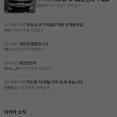
신선도
20시간 전
조회 39
댓글 0
[승계찾아줘]
무심사 초기비용X 차량 승계받아요
영우
7시간 전
조회 12
댓글 0
[수다방]
개인회생중입니다
야니
8시간 전
조회 16
댓글 0
[수다방]
제2운전자
Rosa__jh
8시간 전
조회 24
댓글 0
[승계찾아줘]
저신용 10개월 이하 승계 찾습니다
전형준
20시간 전
조회 36
댓글 4
이어카 소식