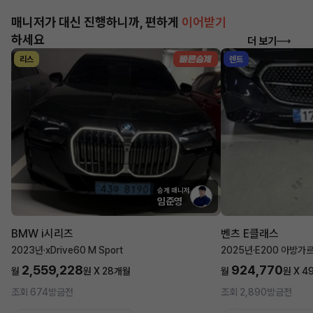
매니저가 대신 진행하니까, 편하게
이어받기
하세요
더 보기
리스
렌트
승계 매니저
임준영
BMW i시리즈
벤츠 E클래스
2023년
·
xDrive60 M Sport
2025년
·
E200 아방가
2,559,228
924,770
월
원 X
28
개월
월
원 X
4
조회 674
방금전
조회 2,890
방금전