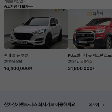
가능한 차량입니다.
중고차량 더 보기
현대 올 뉴 투싼
KG모빌리티 뉴 렉스턴 스포
2019년
·
모던
2024년
·
노블레스
16,400,000
31,800,000
원
원
신차장기렌트·리스 최저가로 이용하세요
더 보기