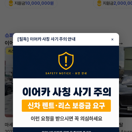
지원금
10,000,000원
지원금
2,000,0
슈퍼카!
[필독] 이어카 사칭 사기 주의 안내
×
이어카에서 좋은 조건으로 만나보세요
더 보기
리스
리스
승계 매니저
한태현
마세라티 르반떼
벤틀리 컨티넨탈
2022년
·
2.0 Hybrid GT
2023년
·
4.0 V8 Azure