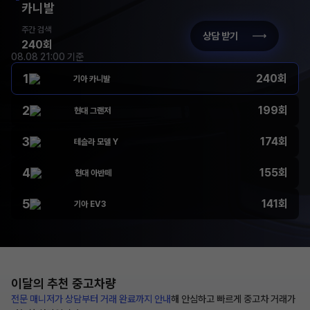
카니발
주간 검색
상담 받기
240회
08.08 21:00 기준
1
240회
기아 카니발
2
199회
현대 그랜저
3
174회
테슬라 모델 Y
4
155회
현대 아반떼
5
141회
기아 EV3
이달의 추천
중고차량
전문 매니저가 상담부터
거래 완료까지 안내
해
안심하고 빠르게 중고차 거래가