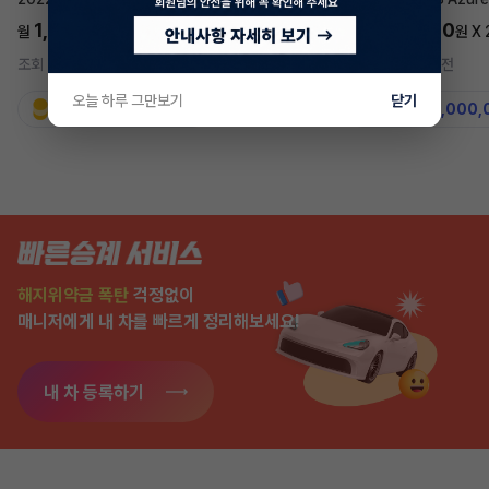
1,697,700
5,577,270
월
원 X
24
개월
월
원 X
조회 734
3시간 전
조회 7,568
2주 전
오늘 하루 그만보기
닫기
지원금
31,860,000원
지원금
50,000,
해지위약금 폭탄
걱정없이
매니저에게 내 차를 빠르게 정리해보세요!
내 차 등록하기