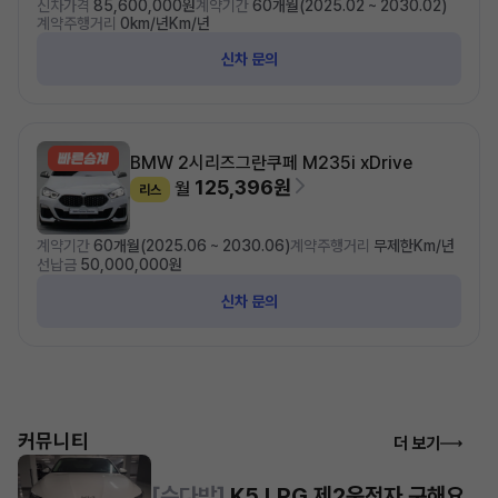
신차가격
85,600,000원
계약기간
60개월(2025.02 ~ 2030.02)
계약주행거리
0km/년Km/년
신차 문의
BMW 2시리즈
그란쿠페 M235i xDrive
125,396원
월
리스
계약기간
60개월(2025.06 ~ 2030.06)
계약주행거리
무제한Km/년
선납금
50,000,000원
신차 문의
커뮤니티
더 보기
[수다방]
K5 LPG 제2운전자 구해요