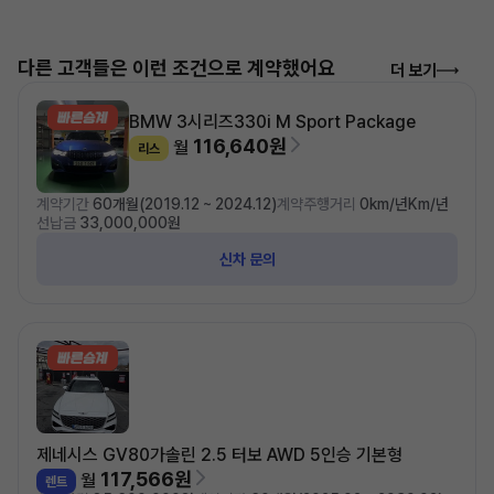
다른 고객들은 이런 조건으로 계약했어요
더 보기
BMW 3시리즈
330i M Sport Package
116,640원
월
리스
계약기간
60개월(2019.12 ~ 2024.12)
계약주행거리
0km/년Km/년
선납금
33,000,000원
신차 문의
제네시스 GV80
가솔린 2.5 터보 AWD 5인승 기본형
117,566원
월
렌트