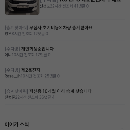
신선도
22시간 전
조회 41
댓글 0
[승계찾아줘]
무심사 초기비용X 차량 승계받아요
영우
8시간 전
조회 12
댓글 0
[수다방]
개인회생중입니다
야니
10시간 전
조회 17
댓글 0
[수다방]
제2운전자
Rosa__jh
10시간 전
조회 25
댓글 0
[승계찾아줘]
저신용 10개월 이하 승계 찾습니다
전형준
22시간 전
조회 36
댓글 4
이어카 소식