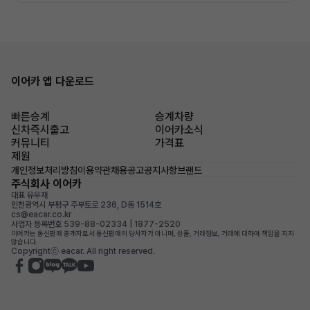
이어카 앱 다운로드
빠른승계
승계차량
신차즉시출고
이어카소식
커뮤니티
가격표
제원
개인정보처리방침
이용약관
채용공고
공지사항
브랜드
주식회사 이어카
대표 유우재
인천광역시 부평구 주부토로 236, D동 1514호
cs@eacar.co.kr
사업자 등록번호 539-88-02334 | 1877-2520
이어카는 통신판매 중개자로서 통신판매의 당사자가 아니며, 상품, 거래정보, 거래에 대하여 책임을 지지
않습니다.
Copyrightⓒ eacar. All right reserved.