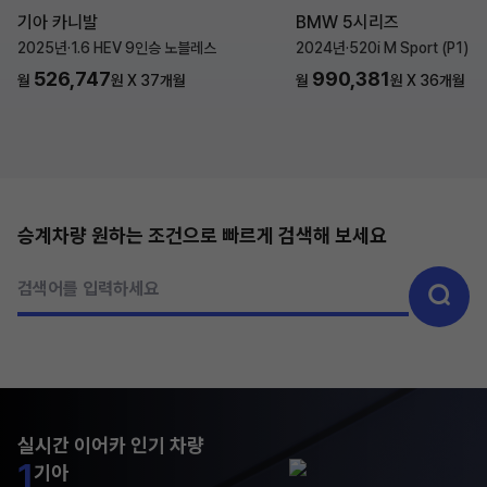
기아 카니발
BMW 5시리즈
2025년
·
1.6 HEV 9인승 노블레스
2024년
·
520i M Sport (P1)
526,747
990,381
월
원 X
37
개월
월
원 X
36
개월
승계차량 원하는 조건으로 빠르게 검색해 보세요
검색어를 입력하세요
실시간 이어카 인기 차량
1
기아