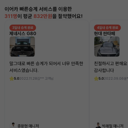
이어카 빠른승계 서비스를 이용한
311명
이 평균
832만원
을 절약했어요!
3일내 승계 완료
4일내 승계 완료
제네시스 G80
현대 싼타페
말그대로 빠른 승계가 되어서 너무 만족한
친절하시고 편해요
서비스였습니다.
감사합니다
5.0
2022.11.28
김** 고객님
5.0
2022.09.06
윤
종왕현 매니저
박래철 매니저