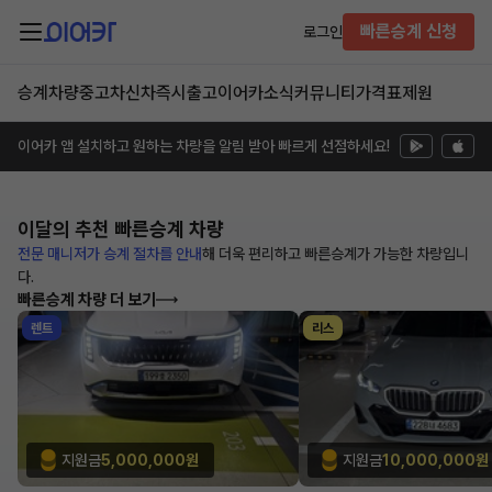
빠른승계 신청
로그인
승계차량
중고차
신차즉시출고
이어카소식
커뮤니티
가격표
제원
이어카 앱 설치하고 원하는 차량을 알림 받아 빠르게 선점하세요!
이달의 추천
빠른승계 차량
전문 매니저가 승계 절차를 안내
해
더욱 편리하고 빠른승계가 가능한
차량입니
다.
빠른승계 차량 더 보기
렌트
리스
지원금
5,000,000원
지원금
10,000,000원