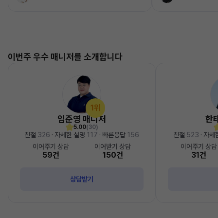
이번주 우수 매니저를 소개합니다
1위
임준영 매니저
한
5.00
(30)
친절
326
· 자세한 설명
117
· 빠른응답
156
친절
523
· 자세
이어주기 상담
이어받기 상담
이어주기 상담
59건
150건
31건
상담받기