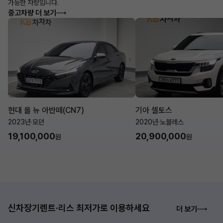
가능한 차량입니다.
중고차량 더 보기
현대 올 뉴 아반떼(CN7)
기아 셀토스
2023년
·
모던
2020년
·
노블레스
19,100,000
20,900,000
원
원
신차장기렌트·리스 최저가로 이용하세요
더 보기