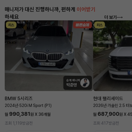
매니저가 대신 진행하니까, 편하게
이어받기
하세요
더 보기
리스
리스
승계 매니저
박준영
BMW 5시리즈
현대 팰리세이드
2024년
·
520i M Sport (P1)
2026년
·
가솔린 2.5 터
990,381
687,900
월
원 X
36
개월
월
원 X
4
조회 1,119
방금전
조회 417
방금전