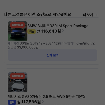
다른 고객들은 이런 조건으로 계약했어요
더 보기
BMW 3시리즈
330i M Sport Package
116,640원
월
리스
계약기간
60개월(2019.12 ~ 2024.12)
계약주행거리
0km/년Km/년
선납금
33,000,000원
신차 문의
제네시스 GV80
가솔린 2.5 터보 AWD 5인승 기본형
117,566원
월
렌트