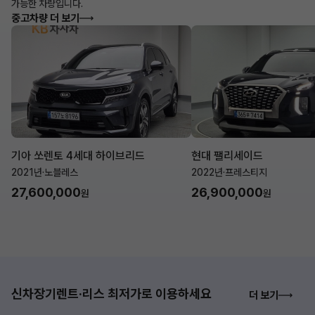
가능한 차량입니다.
중고차량 더 보기
기아 쏘렌토 4세대 하이브리드
현대 팰리세이드
2021년
·
노블레스
2022년
·
프레스티지
27,600,000
26,900,000
원
원
신차장기렌트·리스 최저가로 이용하세요
더 보기