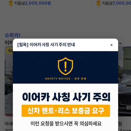
지원금
2,000,000원
지원금
7,000,0
슈퍼카!
이어카에서 좋은 조건으로 만나보세요
더 보기
[필독] 이어카 사칭 사기 주의 안내
×
리스
리스
승계 매니저
한태현
마세라티 르반떼
벤틀리 컨티넨탈
2022년
·
2.0 Hybrid GT
2023년
·
4.0 V8 Azure