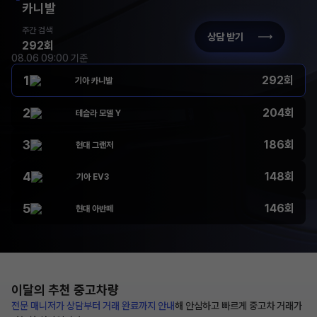
카니발
주간 검색
상담 받기
292회
08.06 09:00 기준
1
292회
기아 카니발
2
204회
테슬라 모델 Y
3
186회
현대 그랜저
4
148회
기아 EV3
5
146회
현대 아반떼
이달의 추천
중고차량
전문 매니저가 상담부터
거래 완료까지 안내
해
안심하고 빠르게 중고차 거래가