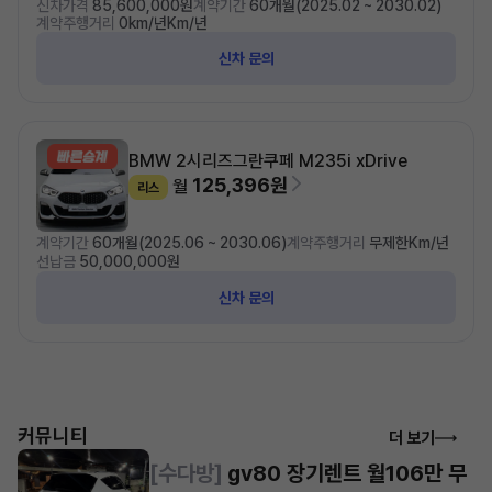
신차가격
85,600,000원
계약기간
60개월(2025.02 ~ 2030.02)
계약주행거리
0km/년Km/년
신차 문의
BMW 2시리즈
그란쿠페 M235i xDrive
125,396원
월
리스
계약기간
60개월(2025.06 ~ 2030.06)
계약주행거리
무제한Km/년
선납금
50,000,000원
신차 문의
커뮤니티
더 보기
[수다방]
gv80 장기렌트 월106만 무