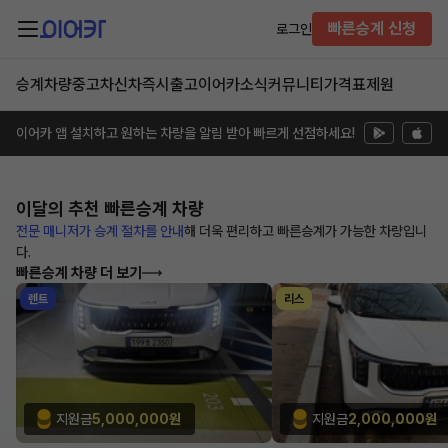
빠른승계 신청
로그인
승계차량
중고차
신차즉시출고
이어카소식
커뮤니티
가격표
제원
이어카 앱 설치하고 원하는 차량을 알림 받아 빠르게 선점하세요!
이달의 추천
빠른승계 차량
전문 매니저가 승계 절차를 안내
해
더욱 편리하고 빠른승계가 가능한
차량입니
다.
빠른승계 차량 더 보기
렌트
리스
지원금
5,000,000원
지원금
2,000,000원