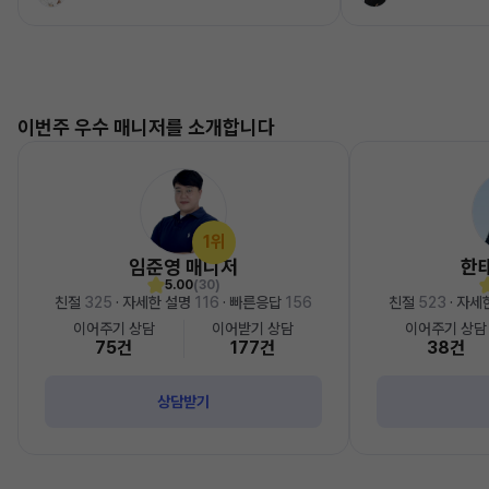
이번주 우수 매니저를 소개합니다
1위
임준영 매니저
한
5.00
(30)
친절
325
· 자세한 설명
116
· 빠른응답
156
친절
523
· 자세
이어주기 상담
이어받기 상담
이어주기 상담
75건
177건
38건
상담받기