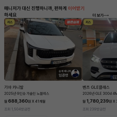
매니저가 대신 진행하니까, 편하게
이어받기
하세요
더 보기
리스
리스
승계 매니저
임준영
기아 카니발
벤츠 GLE클래스
2025년
·
9인승 가솔린 노블레스
2026년
·
GLE 300d 4
688,360
1,780,239
월
원 X
41
개월
월
원 X
조회 1,504
방금전
조회 239
방금전