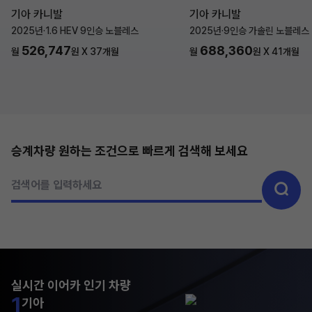
기아 카니발
기아 카니발
2025년
·
1.6 HEV 9인승 노블레스
2025년
·
9인승 가솔린 노블레스
526,747
688,360
월
원 X
37
개월
월
원 X
41
개월
승계차량 원하는 조건으로 빠르게 검색해 보세요
검색어를 입력하세요
실시간 이어카 인기 차량
1
기아