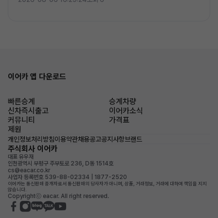
이어카 앱 다운로드
빠른승계
승계차량
신차즉시출고
이어카소식
커뮤니티
가격표
제원
개인정보처리방침
이용약관
채용공고
공지사항
브랜드
주식회사 이어카
대표 유우재
인천광역시 부평구 주부토로 236, D동 1514호
cs@eacar.co.kr
사업자 등록번호 539-88-02334 | 1877-2520
이어카는 통신판매 중개자로서 통신판매의 당사자가 아니며, 상품, 거래정보, 거래에 대하여 책임을 지지
않습니다.
Copyrightⓒ eacar. All right reserved.