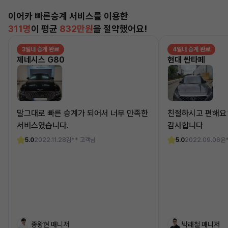
이어카 빠른승계 서비스를 이용한
311명
이 평균
832만원
을 절약했어요!
3일내 승계 완료
4일내 승계 완료
제네시스 G80
현대 싼타페
말그대로 빠른 승계가 되어서 너무 만족한
친절하시고 편해요
서비스였습니다.
감사합니다
5.0
2022.11.28
김** 고객님
5.0
2022.09.06
윤
종왕현 매니저
박래철 매니저