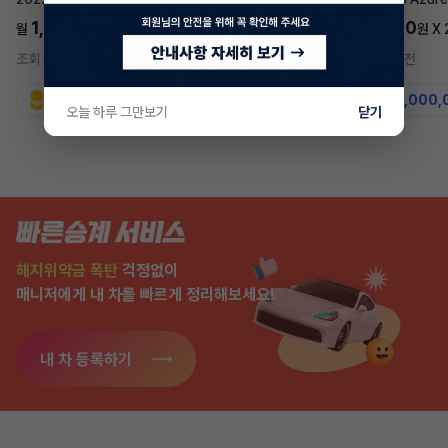
1,697,700
5,577,270
월
원 X
24
개월
월
원 X
조회 672
5시간 전
조회 7,540
2주 전
지원금
31,860,000원
지원금
50,000,
오늘 하루 그만보기
닫기
해지위약금 폭탄
걱정없이
매니저에게 내 차를 빠르게 정리해보세요!
내 차 등록하기