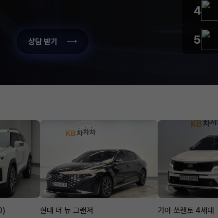
4
5
상담 받기
0)
현대 더 뉴 그랜저
기아 쏘렌토 4세대