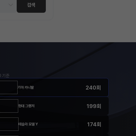
검색
00 기준
240회
기아 카니발
199회
현대 그랜저
174회
테슬라 모델 Y