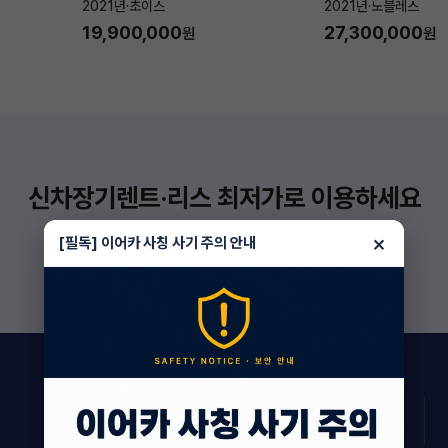
2021년
·
초이스
2021년
·
노블레스
19,900,000
27,300,000
원
원
신차장기렌트·리스 최저가로 이용하세요
더 보기
×
[필독] 이어카 사칭 사기 주의 안내
159
상담 진행 중