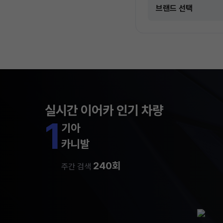
실시간 이어카 인기 차량
1
기아
카니발
240회
주간 검색