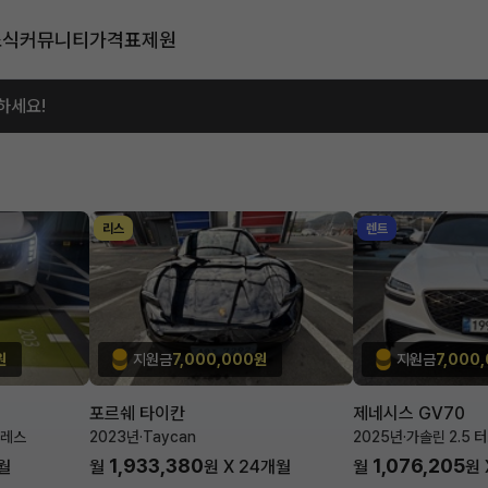
소식
커뮤니티
가격표
제원
하세요!
리스
렌트
원
지원금
7,000,000원
지원금
7,000
포르쉐 타이칸
제네시스 GV70
블레스
2023년
·
Taycan
2025년
·
가솔린 2.5 
1,933,380
1,076,205
월
월
원 X
24
개월
월
원 