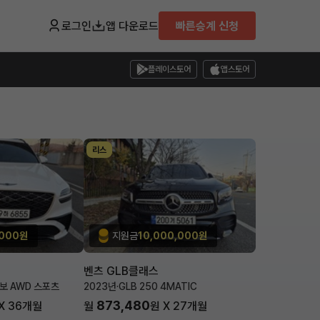
로그인
앱 다운로드
빠른승계 신청
플레이스토어
앱스토어
리스
,000원
지원금
10,000,000원
벤츠 GLB클래스
터보 AWD 스포츠
2023년
·
GLB 250 4MATIC
873,480
X
36
개월
월
원 X
27
개월