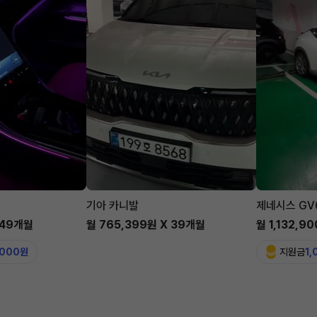
기아 카니발
제네시스 GV
 49개월
월 765,399원 X 39개월
월 1,132,9
,000원
지원금
1