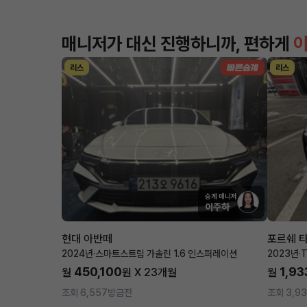
매니저가 대신 진행하니까, 편하게
리스
리스
승계 매니저
이주하
현대 아반떼
포르쉐 
2024년
·
스마트스트림 가솔린 1.6 인스퍼레이션
2023년
·
T
450,100
1,93
월
원 X
23
개월
월
조회 6,557
방금전
조회 3,9