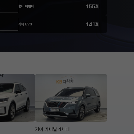
155회
현대 아반떼
141회
기아 EV3
기아 카니발 4세대