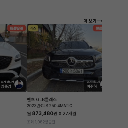
더 보기
리스
리스
승계 매니저
승계 매니저
임준영
이주하
벤츠 GLB클래스
포르쉐 
츠
2023년
·
GLB 250 4MATIC
2025년
·
873,480
1,7
월
원 X
27
개월
월
조회 1,082
방금전
조회 3,5