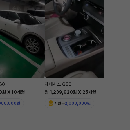
60
제네시스 G80
맥라렌 
00원 X 10개월
월 1,239,920원 X 25개월
월 5,6
,000,000원
지원금
2,000,000원
지