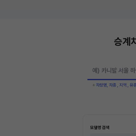
승계차
※
차량명, 차종 , 지역 , 유
모델명 검색