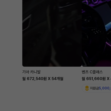
기아 카니발
벤츠 C클래스
월 672,540원 X 54개월
월 651,660원 X
지원금
5,000