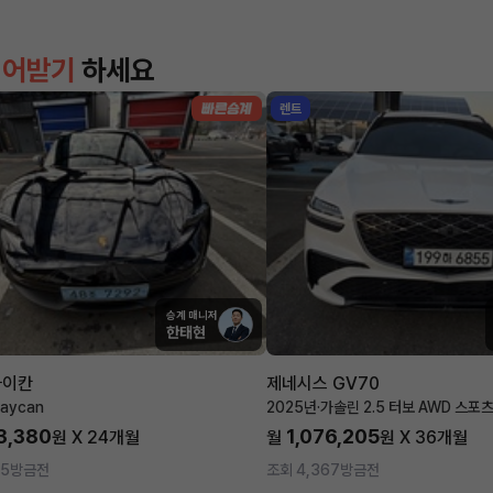
이어받기
하세요
렌트
승계 매니저
한태현
타이칸
제네시스 GV70
aycan
2025년
·
가솔린 2.5 터보 AWD 스포
3,380
1,076,205
원 X
24
개월
월
원 X
36
개월
35
방금전
조회 4,367
방금전