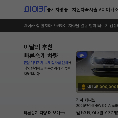
승계차량
중고차
신차즉시출고
이어카
이어카 앱 설치하고 원하는 차량을 알림 받아 빠르게 선점
이달의 추천
빠른승계 차량
렌트
전문 매니저가 승계 절차를 안내
해
더욱 편리하고 빠른승계가 가능한
차량입니다.
지원금
5,000,000
기아 카니발
2025년
·
1.6 HEV 9인승 노
526,747
빠른승계 차량 더 보기
월
원 X
37
개