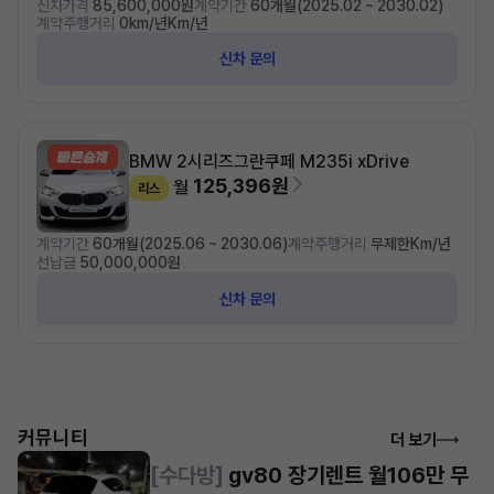
신차가격
85,600,000원
계약기간
60개월(2025.02 ~ 2030.02)
계약주행거리
0km/년Km/년
신차 문의
BMW 2시리즈
그란쿠페 M235i xDrive
125,396원
월
리스
계약기간
60개월(2025.06 ~ 2030.06)
계약주행거리
무제한Km/년
선납금
50,000,000원
신차 문의
커뮤니티
더 보기
[수다방]
gv80 장기렌트 월106만 무