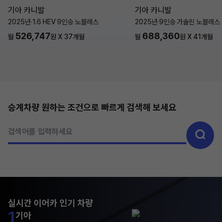
기아 카니발
기아 카니발
2025년
·
1.6 HEV 9인승 노블레스
2025년
·
9인승 가솔린 노블레스
526,747
688,360
월
원 X
37
개월
월
원 X
41
개월
승계차량 원하는 조건으로 빠르게 검색해 보세요
검색어를 입력하세요
실시간 이어카 인기 차량
1
기아