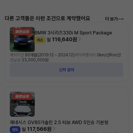
다른 고객들은 이런 조건으로 계약했어요
더 보기
BMW 3시리즈
330i M Sport Package
116,640원
월
리스
계약기간
60개월(2019.12 ~ 2024.12)
계약주행거리
0km/년Km/년
선납금
33,000,000원
신차 문의
제네시스 GV80
가솔린 2.5 터보 AWD 5인승 기본형
117,566원
월
렌트