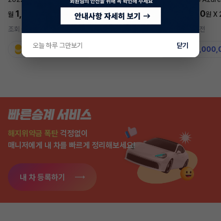
1,697,700
5,577,270
월
원 X
24
개월
월
원 X
조회 685
5시간 전
조회 7,547
2주 전
오늘 하루 그만보기
닫기
지원금
31,860,000원
지원금
50,000,
해지위약금 폭탄
걱정없이
매니저에게 내 차를 빠르게 정리해보세요!
내 차 등록하기