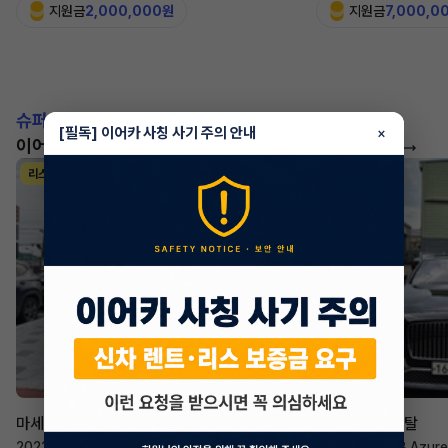
지원금
2,000,000원
지원금
7,000,0
슈퍼카!
[필독] 이어카 사칭 사기 주의 안내
×
이어카에서 좋은 조건으로 만나보세요
더 보기
리스
리스
승계 매니저
한태현
마세라티 르반떼
벤틀리 컨티넨탈
2022년
·
2.0 Hybrid GT
2023년
·
4.0 V8 Azure