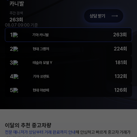
카니발
주간 검색
상담 받기
263회
08.07 09:00 기준
1
263회
기아 카니발
2
224회
현대 그랜저
3
181회
테슬라 모델 Y
4
132회
기아 쏘렌토
5
126회
현대 아반떼
이달의 추천
중고차량
전문 매니저가 상담부터
거래 완료까지 안내
해
안심하고 빠르게 중고차 거래가