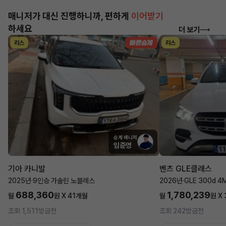
매니저가 대신 진행하니까, 편하게
이어받기
하세요
더 보기
리스
리스
승계 매니저
임준영
기아 카니발
벤츠 GLE클래스
2025년
·
9인승 가솔린 노블레스
2026년
·
GLE 300d 4
688,360
1,780,239
월
원 X
41
개월
월
원 X
조회 1,511
방금전
조회 242
방금전