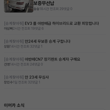
보증무선납
승승
18시간 전
조회 29
댓글 0
[승계찾아줘]
EV3 를 아반떼급 하이브리드로 교환 희망합니다
아삼빠
2시간 전
조회 19
댓글 6
[승계찾아줘]
만24세 무보증 승계 구합니다
상원
14시간 전
조회 32
댓글 1
[승계찾아줘]
아반떼CN7 장기렌트 승계자 구해요
건영
14시간 전
조회 24
댓글 0
[승계찾아줘]
만 23세 무심사
장민수
1일 전
조회 32
댓글 1
이어카 소식