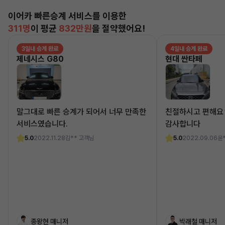
이어카 빠른승계 서비스를 이용한
311명
이 평균
832만원
을 절약했어요!
3일내 승계 완료
4일내 승계 완료
제네시스 G80
현대 싼타페
말그대로 빠른 승계가 되어서 너무 만족한
친절하시고 편해요
서비스였습니다.
감사합니다
5.0
2022.11.28
김** 고객님
5.0
2022.09.06
윤
종왕현 매니저
박래철 매니저