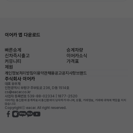
이어카 앱 다운로드
빠른승계
승계차량
신차즉시출고
이어카소식
커뮤니티
가격표
제원
개인정보처리방침
이용약관
채용공고
공지사항
브랜드
주식회사 이어카
대표 유우재
인천광역시 부평구 주부토로 236, D동 1514호
cs@eacar.co.kr
사업자 등록번호 539-88-02334 | 1877-2520
이어카는 통신판매 중개자로서 통신판매의 당사자가 아니며, 상품, 거래정보, 거래에 대하여 책임을 지지
않습니다.
Copyrightⓒ eacar. All right reserved.