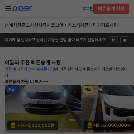
빠른승계 신청
로그인
승계차량
중고차
신차즉시출고
이어카소식
커뮤니티
가격표
제원
이어카 앱 설치하고 원하는 차량을 알림 받아 빠르게 선점하세요!
이달의 추천
빠른승계 차량
전문 매니저가 승계 절차를 안내
해
더욱 편리하고 빠른승계가 가능한
차량입니
다.
빠른승계 차량 더 보기
렌트
리스
지원금
5,000,000원
지원금
2,000,000원