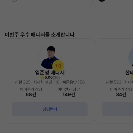
이번주 우수 매니저를 소개합니다
1위
임준영 매니저
한
5.00
(30)
친절
325
· 자세한 설명
116
· 빠른응답
156
친절
523
· 자세
이어주기 상담
이어받기 상담
이어주기 상담
68건
149건
34건
상담받기