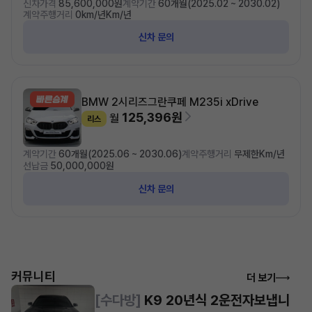
신차가격
85,600,000원
계약기간
60개월(2025.02 ~ 2030.02)
계약주행거리
0km/년Km/년
신차 문의
BMW 2시리즈
그란쿠페 M235i xDrive
125,396원
월
리스
계약기간
60개월(2025.06 ~ 2030.06)
계약주행거리
무제한Km/년
선납금
50,000,000원
신차 문의
커뮤니티
더 보기
[수다방]
K9 20년식 2운전자보냅니