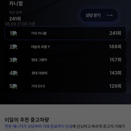
카니발
주간 검색
상담 받기
241회
08.09 21:00 기준
1
241회
기아 카니발
2
188회
테슬라 모델 Y
3
157회
현대 그랜저
4
143회
현대 아반떼
5
129회
기아 EV3
이달의 추천
중고차량
전문 매니저가 상담부터
거래 완료까지 안내
해
안심하고 빠르게 중고차 거래가