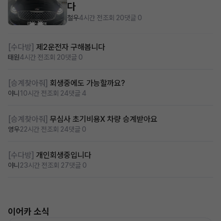
다
철우
4시간 전
조회 20
댓글 0
[수다방]
제2운전자 구해봅니다
태원
4시간 전
조회 20
댓글 0
[승계찾아줘]
회생중에도 가능할까요?
야니
10시간 전
조회 24
댓글 4
[승계찾아줘]
무심사 초기비용X 차량 승계받아요
영우
22시간 전
조회 24
댓글 0
[수다방]
개인회생중입니다
야니
23시간 전
조회 27
댓글 0
이어카 소식