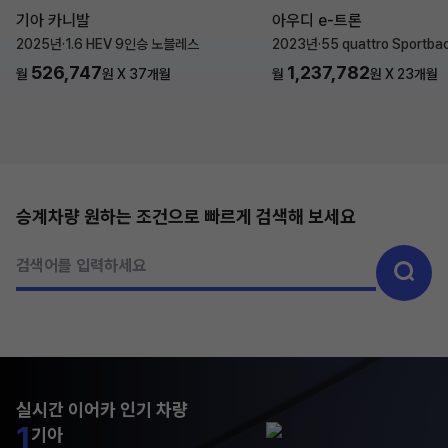
기아 카니발
아우디 e-트론
2025년
·
1.6 HEV 9인승 노블레스
2023년
·
55 quattro Sportba
526,747
1,237,782
월
원 X
37
개월
월
원 X
23
개월
승계차량 원하는 조건으로 빠르게 검색해 보세요
검색어를 입력하세요
실시간 이어카 인기 차량
1
기아