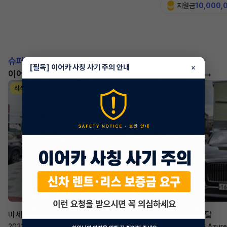
지원금
10,000,
슈퍼카!
[필독] 이어카 사칭 사기 주의 안내
×
이어카에서 좋은 조건으로 만나보세요
더 보기
리스
리스
승계 매니저
한태현
마세라티 르반떼
벤틀리 컨티넨탈
2022년
·
2.0 Hybrid GT
2023년
·
4.0 V8 Azure