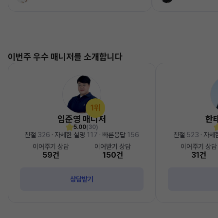
이번주 우수 매니저를 소개합니다
1위
임준영 매니저
한
5.00
(30)
친절
326
· 자세한 설명
117
· 빠른응답
156
친절
523
· 자세
이어주기 상담
이어받기 상담
이어주기 상담
59건
150건
31건
상담받기