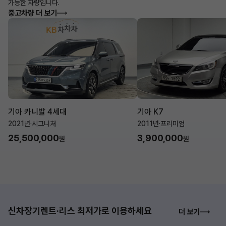
가능한 차량입니다.
중고차량 더 보기
기아 카니발 4세대
기아 K7
2021년
·
시그니처
2011년
·
프리미엄
25,500,000
3,900,000
원
원
신차장기렌트·리스 최저가로 이용하세요
더 보기