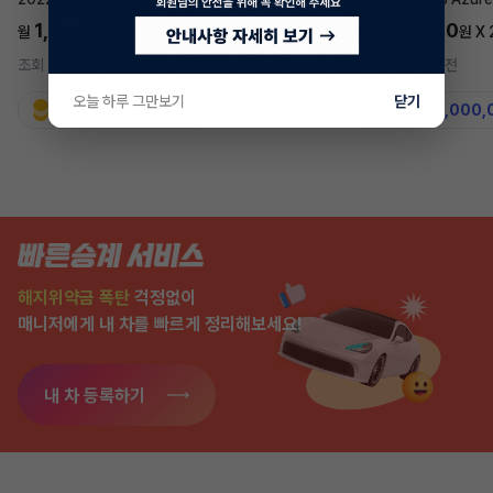
1,697,700
5,577,270
월
원 X
24
개월
월
원 X
조회 744
4시간 전
조회 7,578
2주 전
오늘 하루 그만보기
닫기
지원금
31,860,000원
지원금
50,000,
해지위약금 폭탄
걱정없이
매니저에게 내 차를 빠르게 정리해보세요!
내 차 등록하기