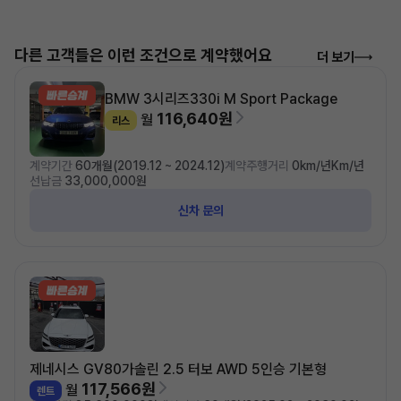
다른 고객들은 이런 조건으로 계약했어요
더 보기
BMW 3시리즈
330i M Sport Package
116,640원
월
리스
계약기간
60개월(2019.12 ~ 2024.12)
계약주행거리
0km/년Km/년
선납금
33,000,000원
신차 문의
제네시스 GV80
가솔린 2.5 터보 AWD 5인승 기본형
117,566원
월
렌트