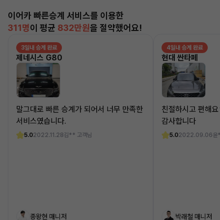
이어카 빠른승계 서비스를 이용한
311명
이 평균
832만원
을 절약했어요!
3일내 승계 완료
4일내 승계 완료
제네시스 G80
현대 싼타페
말그대로 빠른 승계가 되어서 너무 만족한
친절하시고 편해요
서비스였습니다.
감사합니다
5.0
2022.11.28
김** 고객님
5.0
2022.09.06
윤
종왕현 매니저
박래철 매니저