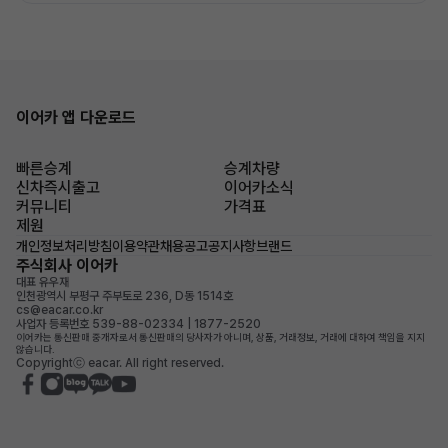
이어카 앱 다운로드
빠른승계
승계차량
신차즉시출고
이어카소식
커뮤니티
가격표
제원
개인정보처리방침
이용약관
채용공고
공지사항
브랜드
주식회사 이어카
대표 유우재
인천광역시 부평구 주부토로 236, D동 1514호
cs@eacar.co.kr
사업자 등록번호 539-88-02334 | 1877-2520
이어카는 통신판매 중개자로서 통신판매의 당사자가 아니며, 상품, 거래정보, 거래에 대하여 책임을 지지
않습니다.
Copyrightⓒ eacar. All right reserved.