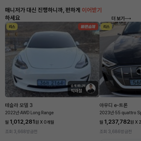
매니저가 대신 진행하니까, 편하게
이어받기
하세요
더 보기
리스
리스
승계 매니저
박래철
테슬라 모델 3
아우디 e-트론
2022년
·
AWD Long Range
2023년
·
55 quattro S
1,012,281
1,237,782
월
원 X
0
개월
월
원 X
조회 3,668
방금전
조회 3,686
방금전