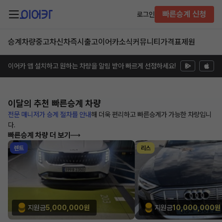
빠른승계 신청
로그인
승계차량
중고차
신차즉시출고
이어카소식
커뮤니티
가격표
제원
이어카 앱 설치하고 원하는 차량을 알림 받아 빠르게 선점하세요!
이달의 추천
빠른승계 차량
전문 매니저가 승계 절차를 안내
해
더욱 편리하고 빠른승계가 가능한
차량입니
다.
빠른승계 차량 더 보기
렌트
리스
지원금
5,000,000원
지원금
10,000,000원