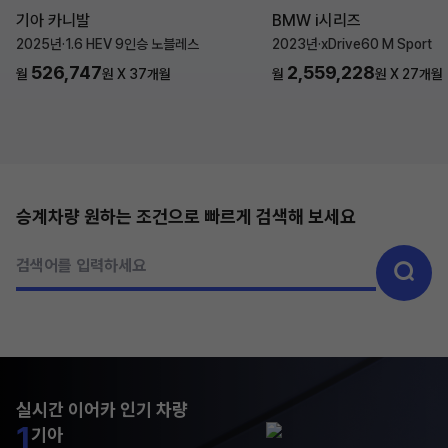
기아 카니발
BMW i시리즈
2025년
·
1.6 HEV 9인승 노블레스
2023년
·
xDrive60 M Sport
526,747
2,559,228
월
원 X
37
개월
월
원 X
27
개월
승계차량 원하는 조건으로 빠르게 검색해 보세요
검색어를 입력하세요
실시간 이어카 인기 차량
1
기아