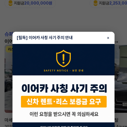
지원금
20,000,000원
지원금
2,253,0
슈퍼카!
[필독] 이어카 사칭 사기 주의 안내
×
이어카에서 좋은 조건으로 만나보세요
더 보기
리스
리스
승계 매니저
한태현
마세라티 르반떼
벤틀리 컨티넨탈
2022년
·
2.0 Hybrid GT
2023년
·
4.0 V8 Azure