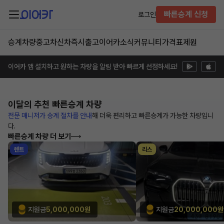
빠른승계 신청
로그인
승계차량
중고차
신차즉시출고
이어카소식
커뮤니티
가격표
제원
이어카 앱 설치하고 원하는 차량을 알림 받아 빠르게 선점하세요!
이달의 추천
빠른승계 차량
전문 매니저가 승계 절차를 안내
해
더욱 편리하고 빠른승계가 가능한
차량입니
다.
빠른승계 차량 더 보기
렌트
리스
지원금
5,000,000원
지원금
20,000,000원