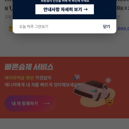
1,697,700
5,577,270
월
원 X
24
개월
월
원 X
조회 757
1시간 전
조회 7,583
2주 전
오늘 하루 그만보기
닫기
지원금
31,860,000원
지원금
50,000,
해지위약금 폭탄
걱정없이
매니저에게 내 차를 빠르게 정리해보세요!
내 차 등록하기