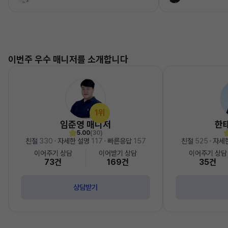
이번주 우수 매니저를 소개합니다
1위
임준영 매니저
한
5.00
(30)
친절
330
· 자세한 설명
117
· 빠른응답
157
친절
525
· 자세
이어주기 상담
이어받기 상담
이어주기 상담
73건
169건
35건
상담받기