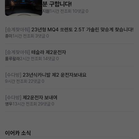
분 구합니다!
지원
1시간 전
조회 10
댓글 0
[승계찾아줘]
23년형 MQ4 쏘렌토 2.5T 가솔린 맞승계 찾습니다!
종미
1시간 전
조회 3
댓글 0
[승계찾아줘]
테슬라 제2운전자
룰루랄라
2시간 전
조회 14
댓글 0
[수다방]
23년식카니발 제2 운전자보내요
9시간 전
조회 22
댓글 0
[수다방]
제2운전자 보내여
영우
13시간 전
조회 29
댓글 0
이어카 소식