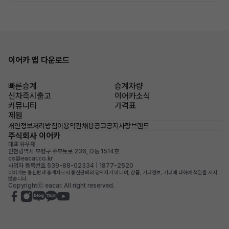
이어카 앱 다운로드
빠른승계
승계차량
신차즉시출고
이어카소식
커뮤니티
가격표
제원
개인정보처리방침
이용약관
채용공고
공지사항
브랜드
주식회사 이어카
대표 유우재
인천광역시 부평구 주부토로 236, D동 1514호
cs@eacar.co.kr
사업자 등록번호 539-88-02334 | 1877-2520
이어카는 통신판매 중개자로서 통신판매의 당사자가 아니며, 상품, 거래정보, 거래에 대하여 책임을 지지
않습니다.
Copyrightⓒ eacar. All right reserved.