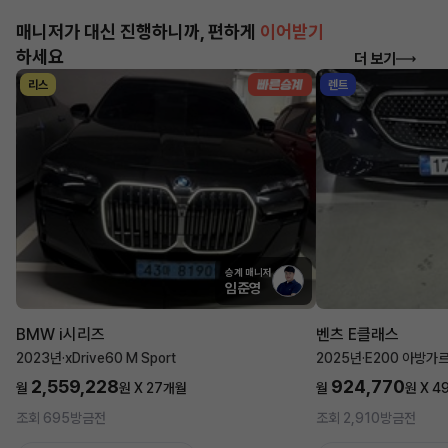
매니저가 대신 진행하니까, 편하게
이어받기
하세요
더 보기
리스
렌트
승계 매니저
임준영
BMW i시리즈
벤츠 E클래스
2023년
·
xDrive60 M Sport
2025년
·
E200 아방가
2,559,228
924,770
월
원 X
27
개월
월
원 X
4
조회 695
방금전
조회 2,910
방금전