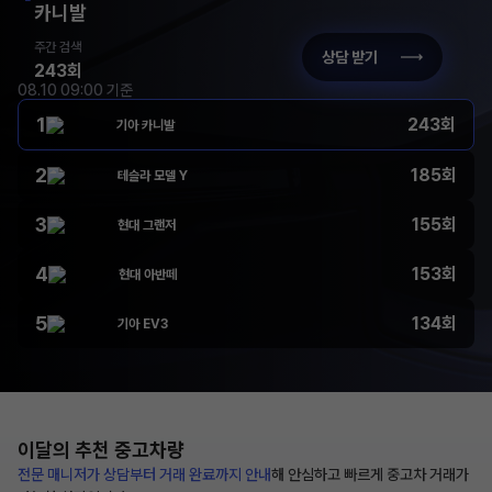
카니발
주간 검색
상담 받기
243회
08.10 09:00 기준
1
243회
기아 카니발
2
185회
테슬라 모델 Y
3
155회
현대 그랜저
4
153회
현대 아반떼
5
134회
기아 EV3
이달의 추천
중고차량
전문 매니저가 상담부터
거래 완료까지 안내
해
안심하고 빠르게 중고차 거래가