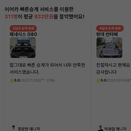
이어카 빠른승계 서비스를 이용한
311명
이 평균
832만원
을 절약했어요!
3일내 승계 완료
4일내 승계 완료
제네시스 G80
현대 싼타페
말그대로 빠른 승계가 되어서 너무 만족한
친절하시고 편해요
서비스였습니다.
감사합니다
5.0
2022.11.28
김** 고객님
5.0
2022.09.06
윤
종왕현 매니저
박래철 매니저