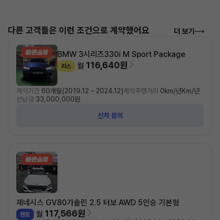
다른 고객들은 이런 조건으로 계약했어요
더 보기
BMW 3시리즈
330i M Sport Package
116,640원
월
리스
계약기간
60개월(2019.12 ~ 2024.12)
계약주행거리
0km/년Km/년
선납금
33,000,000원
신차 문의
제네시스 GV80
가솔린 2.5 터보 AWD 5인승 기본형
117,566원
월
렌트