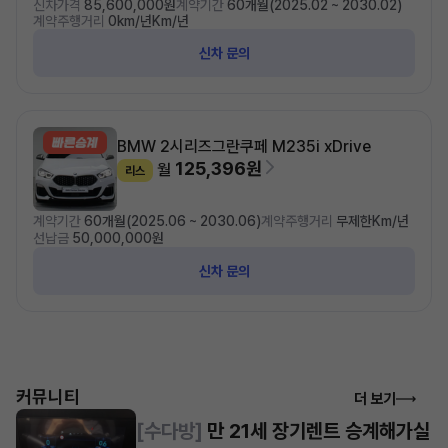
신차가격
85,600,000원
계약기간
60개월(2025.02 ~ 2030.02)
계약주행거리
0km/년Km/년
신차 문의
BMW 2시리즈
그란쿠페 M235i xDrive
125,396원
월
리스
계약기간
60개월(2025.06 ~ 2030.06)
계약주행거리
무제한Km/년
선납금
50,000,000원
신차 문의
커뮤니티
더 보기
[수다방]
만 21세 장기렌트 승계해가실