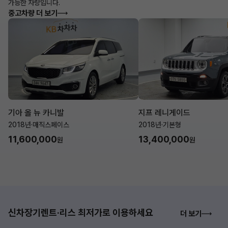
가능한 차량입니다.
중고차량 더 보기
기아 올 뉴 카니발
지프 레니게이드
2018년
·
매직스페이스
2018년
·
기본형
11,600,000
13,400,000
원
원
신차장기렌트·리스 최저가로 이용하세요
더 보기