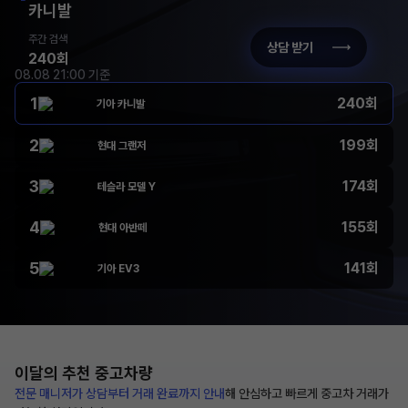
카니발
주간 검색
상담 받기
240회
08.08 21:00 기준
1
240회
기아 카니발
2
199회
현대 그랜저
3
174회
테슬라 모델 Y
4
155회
현대 아반떼
5
141회
기아 EV3
이달의 추천
중고차량
전문 매니저가 상담부터
거래 완료까지 안내
해
안심하고 빠르게 중고차 거래가