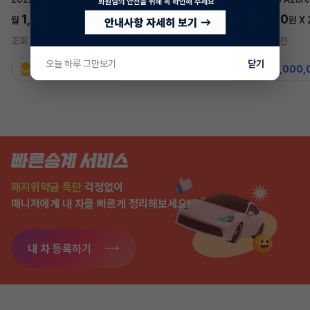
1,697,700
5,577,270
월
원 X
24
개월
월
원 X
조회 732
5시간 전
조회 7,567
2주 전
오늘 하루 그만보기
닫기
지원금
31,860,000원
지원금
50,000,
해지위약금 폭탄
걱정없이
매니저에게 내 차를 빠르게 정리해보세요!
내 차 등록하기