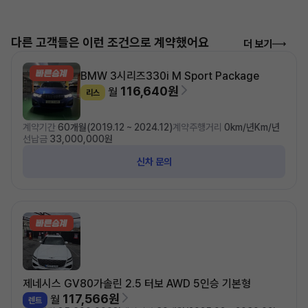
다른 고객들은 이런 조건으로 계약했어요
더 보기
BMW 3시리즈
330i M Sport Package
116,640원
월
리스
계약기간
60개월(2019.12 ~ 2024.12)
계약주행거리
0km/년Km/년
선납금
33,000,000원
신차 문의
제네시스 GV80
가솔린 2.5 터보 AWD 5인승 기본형
117,566원
월
렌트