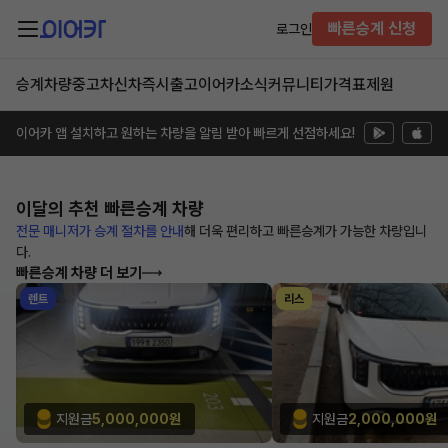
빠른승계 신청
로그인
승계차량
중고차
신차즉시출고
이어카소식
커뮤니티
가격표
제원
이어카 앱 설치하고 원하는 차량을 알림 받아 빠르게 선점하세요!
이달의 추천
빠른승계 차량
전문 매니저가 승계 절차를 안내
해
더욱 편리하고 빠른승계가 가능한
차량입니
다.
빠른승계 차량 더 보기
렌트
리스
지원금
5,000,000원
지원금
2,000,000원