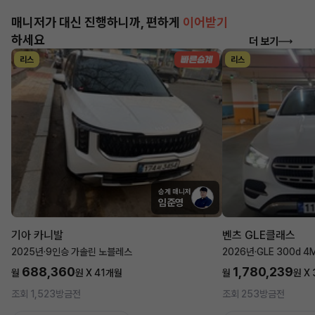
매니저가 대신 진행하니까, 편하게
이어받기
하세요
더 보기
리스
리스
승계 매니저
임준영
기아 카니발
벤츠 GLE클래스
2025년
·
9인승 가솔린 노블레스
2026년
·
GLE 300d 4
688,360
1,780,239
월
원 X
41
개월
월
원 X
조회 1,523
방금전
조회 253
방금전