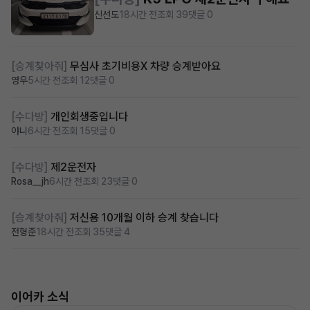
신선도
18시간 전
조회 39
댓글 0
[승계찾아줘]
무심사 초기비용X 차량 승계받아요
영우
5시간 전
조회 12
댓글 0
[수다방]
개인회생중입니다
야니
6시간 전
조회 15
댓글 0
[수다방]
제2운전자
Rosa__jh
6시간 전
조회 23
댓글 0
[승계찾아줘]
저신용 10개월 이하 승계 찾습니다
전형준
18시간 전
조회 35
댓글 4
이어카 소식