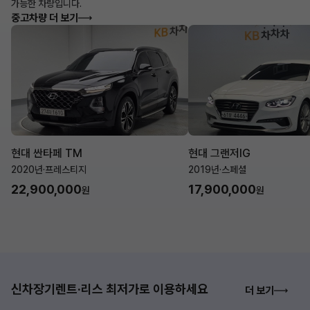
가능한 차량입니다.
중고차량 더 보기
현대 싼타페 TM
현대 그랜저IG
2020년
·
프레스티지
2019년
·
스페셜
22,900,000
17,900,000
원
원
신차장기렌트·리스 최저가로 이용하세요
더 보기