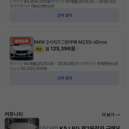
신차가격
85,600,000원
계약기간
60개월(2025.02 ~ 2030.02)
계약주행거리
0km/년Km/년
신차 문의
BMW 2시리즈
그란쿠페 M235i xDrive
125,396원
월
리스
계약기간
60개월(2025.06 ~ 2030.06)
계약주행거리
무제한Km/년
선납금
50,000,000원
신차 문의
커뮤니티
더 보기
[수다방]
K5 LPG 제2운전자 구해요