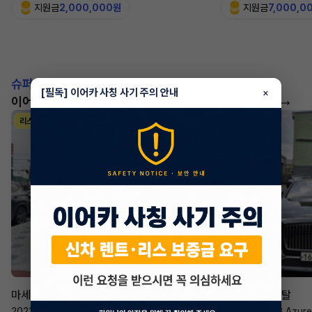
지원금
2,000,000원
지원금
7,000,0
슈퍼카!
[필독] 이어카 사칭 사기 주의 안내
×
이어카에서 좋은 조건으로 만나보세요
더 보기
리스
리스
승계 매니저
한태현
마세라티 르반떼
벤틀리 컨티넨탈
2022년
·
2.0 Hybrid GT
2023년
·
4.0 V8 Azure