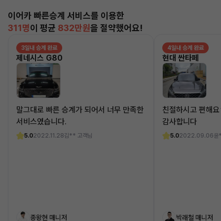
이어카 빠른승계 서비스를 이용한
311명
이 평균
832만원
을 절약했어요!
3일내 승계 완료
4일내 승계 완료
제네시스 G80
현대 싼타페
말그대로 빠른 승계가 되어서 너무 만족한
친절하시고 편해요
서비스였습니다.
감사합니다
5.0
2022.11.28
김** 고객님
5.0
2022.09.06
윤
종왕현 매니저
박래철 매니저