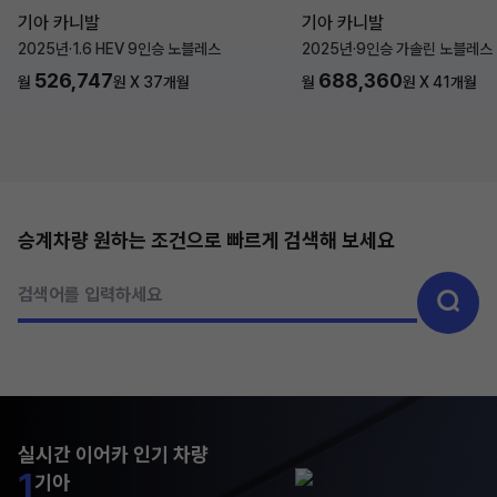
기아 카니발
기아 카니발
2025년
·
1.6 HEV 9인승 노블레스
2025년
·
9인승 가솔린 노블레스
526,747
688,360
월
원 X
37
개월
월
원 X
41
개월
승계차량 원하는 조건으로 빠르게 검색해 보세요
검색어를 입력하세요
실시간 이어카 인기 차량
1
기아