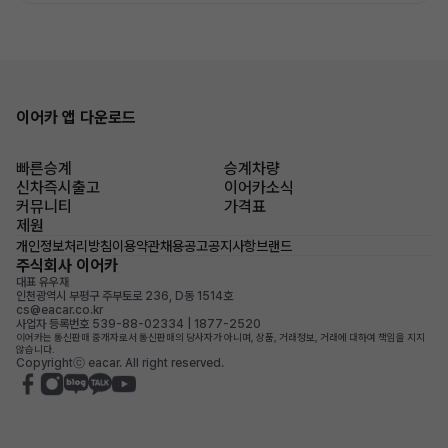
이어카 앱 다운로드
빠른승계
승계차량
신차즉시출고
이어카소식
커뮤니티
가격표
제원
개인정보처리방침
이용약관
채용공고
공지사항
브랜드
주식회사 이어카
대표 유우재
인천광역시 부평구 주부토로 236, D동 1514호
cs@eacar.co.kr
사업자 등록번호 539-88-02334 | 1877-2520
이어카는 통신판매 중개자로서 통신판매의 당사자가 아니며, 상품, 거래정보, 거래에 대하여 책임을 지지
않습니다.
Copyrightⓒ eacar. All right reserved.