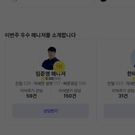
이번주 우수 매니저를 소개합니다
1위
임준영 매니저
한
5.00
(30)
친절
326
· 자세한 설명
117
· 빠른응답
156
친절
523
· 자세
이어주기 상담
이어받기 상담
이어주기 상담
59건
150건
31건
상담받기