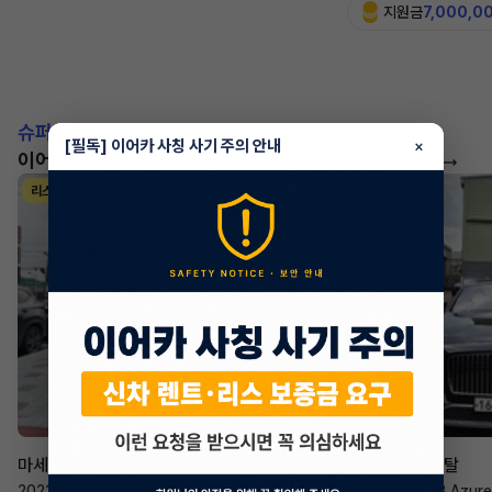
지원금
7,000,0
슈퍼카!
[필독] 이어카 사칭 사기 주의 안내
×
이어카에서 좋은 조건으로 만나보세요
더 보기
리스
리스
승계 매니저
한태현
마세라티 르반떼
벤틀리 컨티넨탈
2022년
·
2.0 Hybrid GT
2023년
·
4.0 V8 Azure