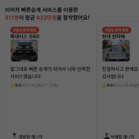
이어카 빠른승계 서비스를 이용한
311명
이 평균
832만원
을 절약했어요!
3일내 승계 완료
4일내 승계 완료
제네시스 G80
현대 싼타페
말그대로 빠른 승계가 되어서 너무 만족한
친절하시고 편해요
서비스였습니다.
감사합니다
5.0
2022.11.28
김** 고객님
5.0
2022.09.06
윤
종왕현 매니저
박래철 매니저