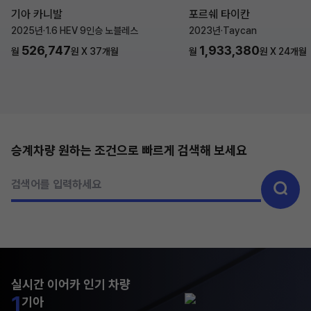
기아 카니발
포르쉐 타이칸
2025년
·
1.6 HEV 9인승 노블레스
2023년
·
Taycan
526,747
1,933,380
월
원 X
37
개월
월
원 X
24
개월
승계차량 원하는 조건으로 빠르게 검색해 보세요
검색어를 입력하세요
실시간 이어카 인기 차량
1
기아