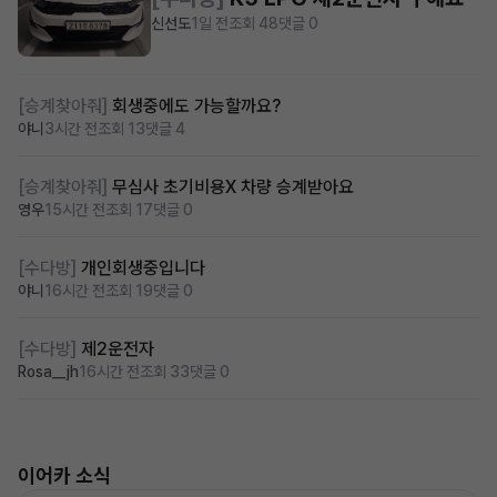
신선도
1일 전
조회 48
댓글 0
[승계찾아줘]
회생중에도 가능할까요?
야니
3시간 전
조회 13
댓글 4
[승계찾아줘]
무심사 초기비용X 차량 승계받아요
영우
15시간 전
조회 17
댓글 0
[수다방]
개인회생중입니다
야니
16시간 전
조회 19
댓글 0
[수다방]
제2운전자
Rosa__jh
16시간 전
조회 33
댓글 0
이어카 소식