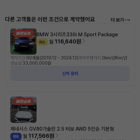
다른 고객들은 이런 조건으로 계약했어요
더 보기
BMW 3시리즈
330i M Sport Package
116,640원
월
리스
계약기간
60개월(2019.12 ~ 2024.12)
계약주행거리
0km/년Km/년
선납금
33,000,000원
신차 문의
제네시스 GV80
가솔린 2.5 터보 AWD 5인승 기본형
117,566원
월
렌트