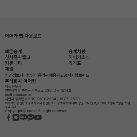
이어카 앱 다운로드
빠른승계
승계차량
신차즉시출고
이어카소식
커뮤니티
가격표
제원
개인정보처리방침
이용약관
채용공고
공지사항
브랜드
주식회사 이어카
대표 유우재
인천광역시 부평구 주부토로 236, D동 1514호
cs@eacar.co.kr
사업자 등록번호 539-88-02334 | 1877-2520
이어카는 통신판매 중개자로서 통신판매의 당사자가 아니며, 상품, 거래정보, 거래에 대하여 책임을 지지
않습니다.
Copyrightⓒ eacar. All right reserved.