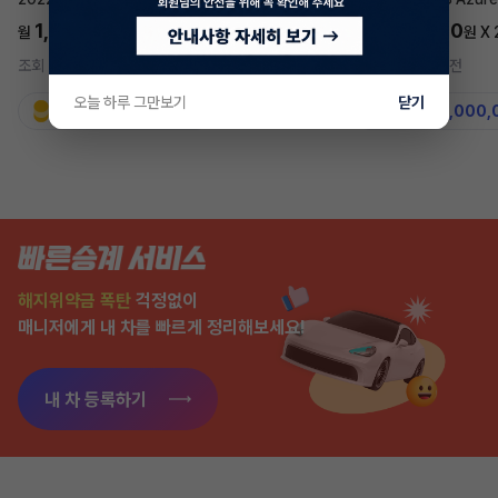
1,697,700
5,577,270
월
원 X
24
개월
월
원 X
조회 739
3시간 전
조회 7,573
2주 전
오늘 하루 그만보기
닫기
지원금
31,860,000원
지원금
50,000,
해지위약금 폭탄
걱정없이
매니저에게 내 차를 빠르게 정리해보세요!
내 차 등록하기