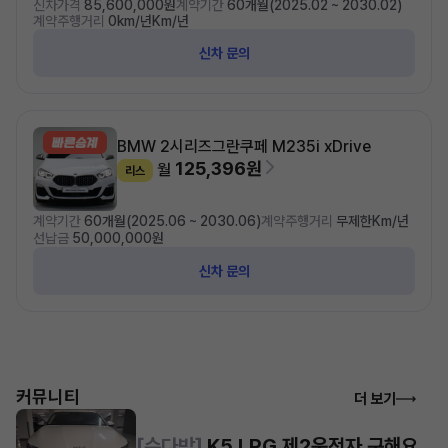
신차가격
85,600,000원
계약기간
60개월(2025.02 ~ 2030.02)
계약주행거리
0km/년Km/년
신차 문의
BMW 2시리즈
그란쿠페 M235i xDrive
125,396원
월
리스
계약기간
60개월(2025.06 ~ 2030.06)
계약주행거리
무제한Km/년
선납금
50,000,000원
신차 문의
커뮤니티
더 보기
[수다방]
K5 LPG 제2운전자 구해요