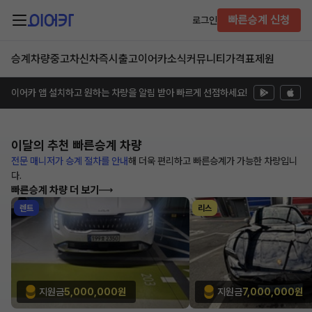
빠른승계 신청
로그인
승계차량
중고차
신차즉시출고
이어카소식
커뮤니티
가격표
제원
이어카 앱 설치하고 원하는 차량을 알림 받아 빠르게 선점하세요!
이달의 추천
빠른승계 차량
전문 매니저가 승계 절차를 안내
해
더욱 편리하고 빠른승계가 가능한
차량입니
다.
빠른승계 차량 더 보기
렌트
리스
지원금
5,000,000원
지원금
7,000,000원