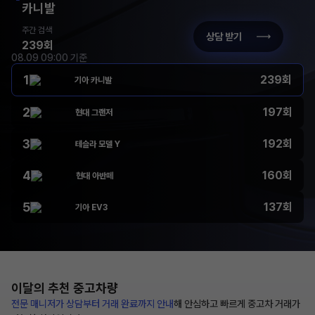
카니발
주간 검색
상담 받기
239회
08.09 09:00 기준
1
239회
기아 카니발
2
197회
현대 그랜저
3
192회
테슬라 모델 Y
4
160회
현대 아반떼
5
137회
기아 EV3
이달의 추천
중고차량
전문 매니저가 상담부터
거래 완료까지 안내
해
안심하고 빠르게 중고차 거래가