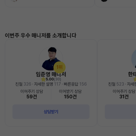
이번주 우수 매니저를 소개합니다
1위
임준영 매니저
한
5.00
(30)
친절
326
· 자세한 설명
117
· 빠른응답
156
친절
523
· 자세
이어주기 상담
이어받기 상담
이어주기 상담
59건
150건
31건
상담받기