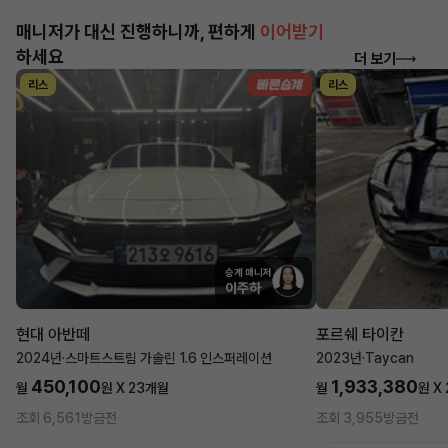
매니저가 대신 진행하니까, 편하게
이어받기
하세요
더 보기
리스
리스
승계 매니저
이주하
현대 아반떼
포르쉐 타이칸
2024년
·
스마트스트림 가솔린 1.6 인스퍼레이션
2023년
·
Taycan
450,100
1,933,380
월
원 X
23
개월
월
원 X
조회 6,561
방금전
조회 3,955
방금전