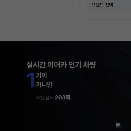
실시간 이어카 인기 차량
1
기아
카니발
263회
주간 검색