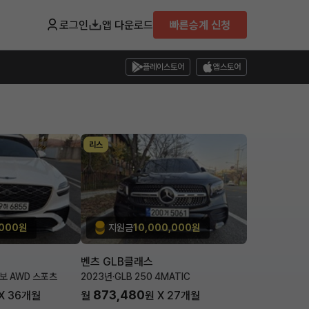
로그인
앱 다운로드
빠른승계 신청
플레이스토어
앱스토어
리스
,000원
지원금
10,000,000원
벤츠 GLB클래스
터보 AWD 스포츠
2023년
·
GLB 250 4MATIC
873,480
X
36
개월
월
원 X
27
개월