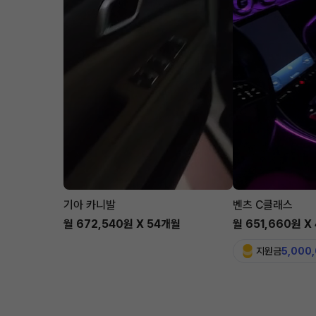
기아 카니발
벤츠 C클래스
월 672,540원 X 54개월
월 651,660원 X
지원금
5,000