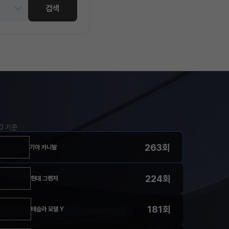
검색
00 기준
263회
기아 카니발
224회
현대 그랜저
181회
테슬라 모델 Y