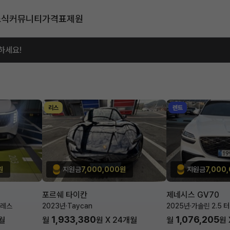
소식
커뮤니티
가격표
제원
하세요!
리스
렌트
원
지원금
7,000,000원
지원금
7,000
포르쉐 타이칸
제네시스 GV70
블레스
2023년
·
Taycan
2025년
·
가솔린 2.5 
1,933,380
1,076,205
월
월
원 X
24
개월
월
원 