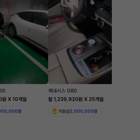
60
제네시스 G80
맥라렌 
00원 X 10개월
월 1,239,920원 X 25개월
월 5,6
,000,000원
지원금
2,000,000원
지