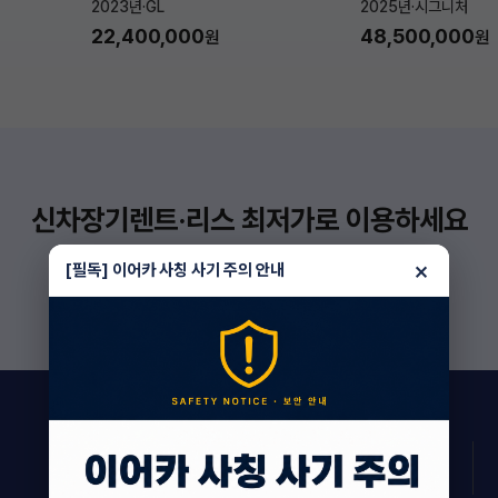
2023년
·
GL
2025년
·
시그니처
22,400,000
48,500,000
원
원
신차장기렌트·리스 최저가로 이용하세요
더 보기
×
[필독] 이어카 사칭 사기 주의 안내
162
상담 진행 중