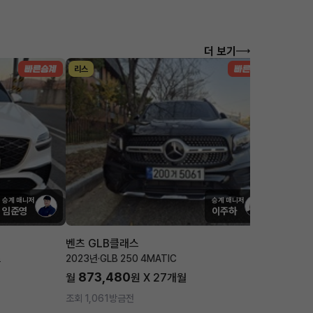
더 보기
리스
리스
승계 매니저
승계 매니저
임준영
이주하
벤츠 GLB클래스
포르쉐 
츠
2023년
·
GLB 250 4MATIC
2025년
·
873,480
1,7
월
원 X
27
개월
월
조회 1,061
방금전
조회 3,5