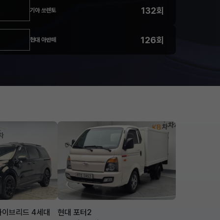
132회
기아 쏘렌토
126회
현대 아반떼
하이브리드 4세대
현대 포터2