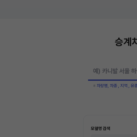
승계차
※
차량명, 차종 , 지역 , 유
모델명 검색