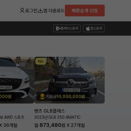
로그인
앱 다운로드
빠른승계 신청
플레이스토어
앱스토어
리스
,000원
지원금
10,000,000원
벤츠 GLB클래스
터보 AWD 스포츠
2023년
·
GLB 250 4MATIC
873,480
X
36
개월
월
원 X
27
개월