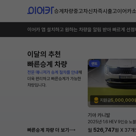
승계차량
중고차
신차즉시출고
이어카
이어카 앱 설치하고 원하는 차량을 알림 받아 빠르게 선점
이달의 추천
빠른승계 차량
렌트
전문 매니저가 승계 절차를 안내
해
더욱 편리하고 빠른승계가 가능한
차량입니다.
지원금
5,000,000
기아 카니발
2025년
·
1.6 HEV 9인승 노
526,747
빠른승계 차량 더 보기
월
원 X
37
개