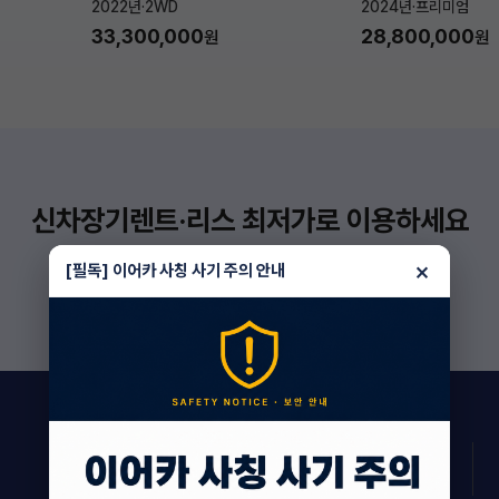
2022년
·
2WD
2024년
·
프리미엄
33,300,000
28,800,000
원
원
신차장기렌트·리스 최저가로 이용하세요
더 보기
×
[필독] 이어카 사칭 사기 주의 안내
159
상담 진행 중