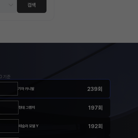
검색
00 기준
239회
기아 카니발
197회
현대 그랜저
192회
테슬라 모델 Y