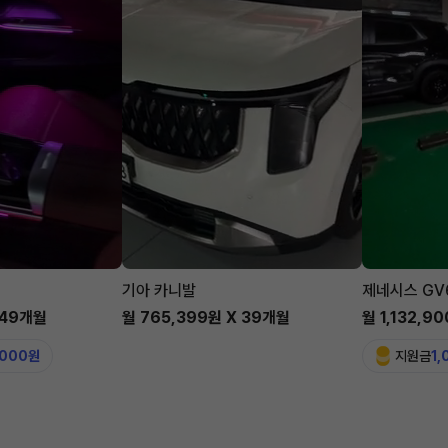
기아 카니발
제네시스 GV
 49개월
월 765,399원 X 39개월
월 1,132,9
,000원
지원금
1