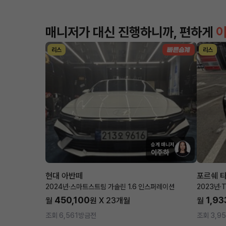
매니저가 대신 진행하니까, 편하게
리스
리스
승계 매니저
이주하
현대 아반떼
포르쉐 
2024년
·
스마트스트림 가솔린 1.6 인스퍼레이션
2023년
·
T
450,100
1,93
월
원 X
23
개월
월
조회 6,561
방금전
조회 3,9