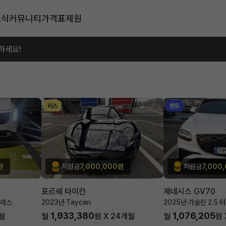
소식
커뮤니티
가격표
제원
하세요!
리스
렌트
원
지원금
7,000,000원
지원금
7,000
포르쉐 타이칸
제네시스 GV70
블레스
2023년
·
Taycan
2025년
·
가솔린 2.5 
1,933,380
1,076,205
월
월
원 X
24
개월
월
원 