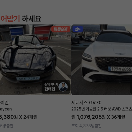
이어받기
하세요
렌트
승계 매니저
한태현
타이칸
제네시스 GV70
aycan
2025년
·
가솔린 2.5 터보 AWD 스포
3,380
1,076,205
원 X
24
개월
월
원 X
36
개월
55
방금전
조회 4,378
방금전