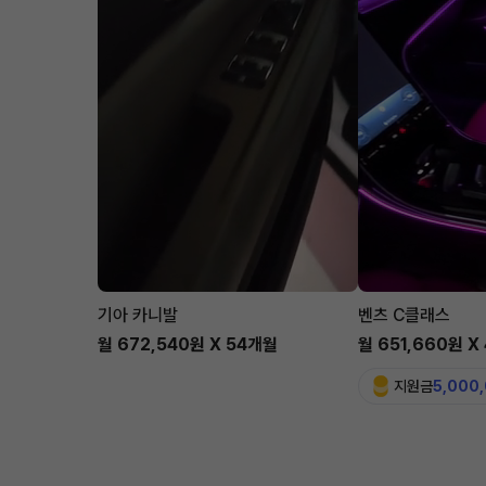
기아 카니발
벤츠 C클래스
월 672,540원 X 54개월
월 651,660원 X
지원금
5,000