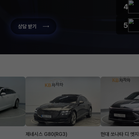
4
5
상담 받기
제네시스 G80(RG3)
현대 쏘나타 디 엣지