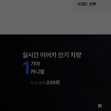
실시간 이어카 인기 차량
1
기아
카니발
239회
주간 검색