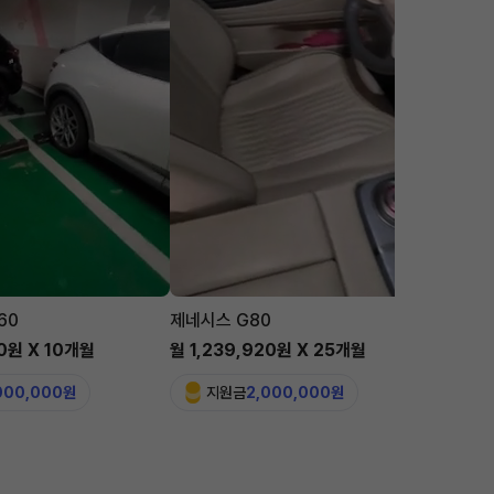
60
제네시스 G80
맥라렌 
00원 X 10개월
월 1,239,920원 X 25개월
월 5,6
,000,000원
지원금
2,000,000원
지