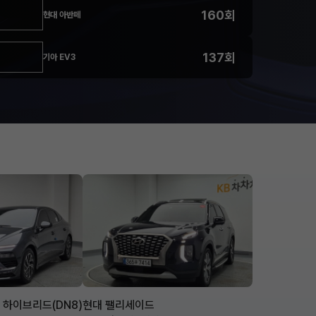
160회
현대 아반떼
137회
기아 EV3
 하이브리드(DN8)
현대 팰리세이드