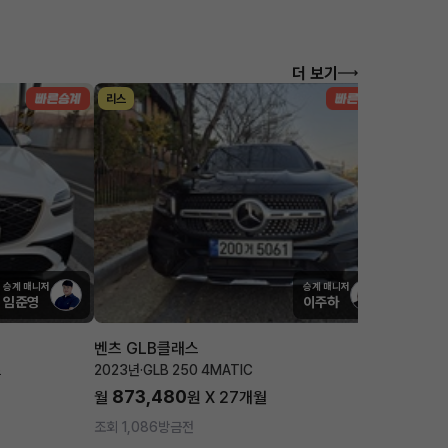
더 보기
리스
리스
승계 매니저
승계 매니저
임준영
이주하
벤츠 GLB클래스
포르쉐 
츠
2023년
·
GLB 250 4MATIC
2025년
·
873,480
1,7
월
원 X
27
개월
월
조회 1,086
방금전
조회 3,5