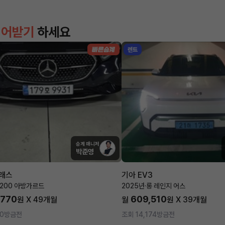
이어받기
하세요
렌트
승계 매니저
박준영
클래스
기아 EV3
E200 아방가르드
2025년
·
롱 레인지 어스
,770
609,510
원 X
49
개월
월
원 X
39
개월
0
방금전
조회 14,174
방금전