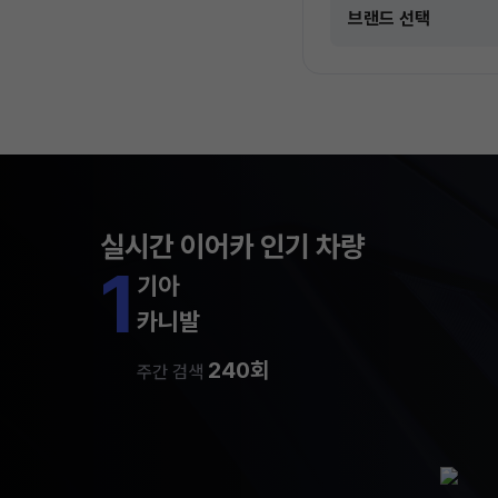
실시간 이어카 인기 차량
1
기아
카니발
240회
주간 검색