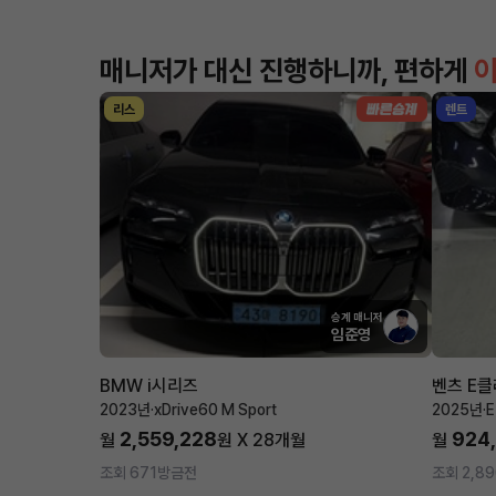
매니저가 대신 진행하니까, 편하게
리스
렌트
승계 매니저
임준영
BMW i시리즈
벤츠 E
2023년
·
xDrive60 M Sport
2025년
·
2,559,228
924
월
원 X
28
개월
월
조회 671
방금전
조회 2,89