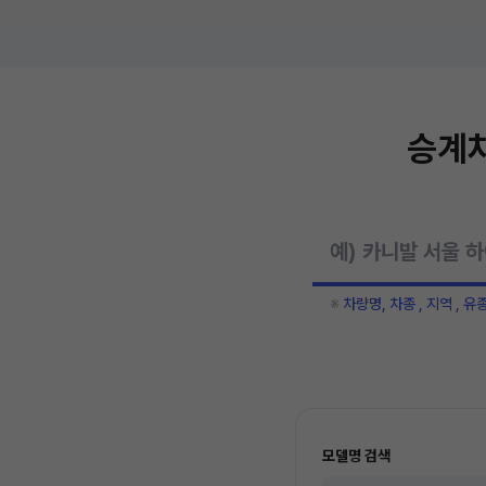
승계차
※
차량명, 차종 , 지역 , 유
모델명 검색