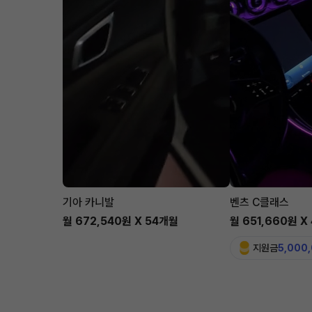
기아 카니발
벤츠 C클래스
월 672,540원 X 54개월
월 651,660원 X
지원금
5,000