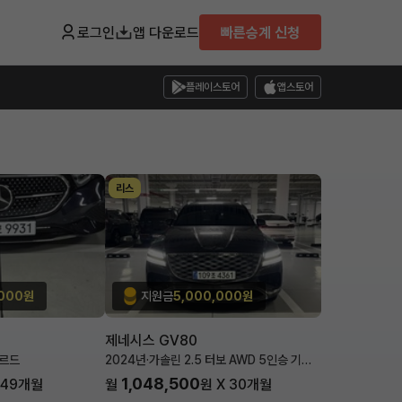
로그인
앱 다운로드
빠른승계 신청
플레이스토어
앱스토어
리스
,000원
지원금
5,000,000원
제네시스 GV80
가르드
2024년
·
가솔린 2.5 터보 AWD 5인승 기본
형
1,048,500
49
개월
월
원 X
30
개월