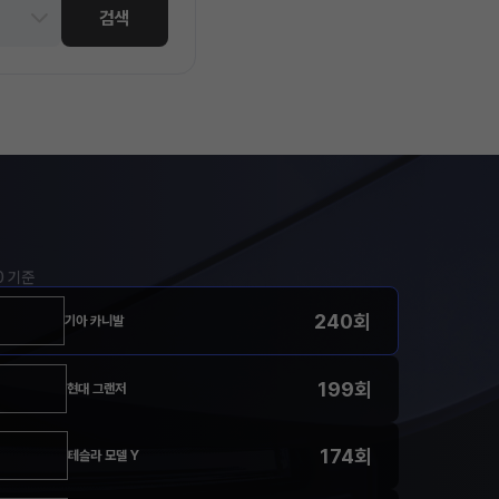
검색
00 기준
240회
기아 카니발
199회
현대 그랜저
174회
테슬라 모델 Y