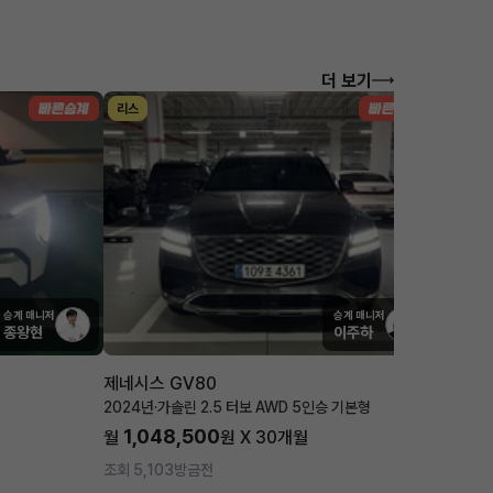
더 보기
리스
렌트
승계 매니저
승계 매니저
종왕현
이주하
제네시스 GV80
기아 스
2024년
·
가솔린 2.5 터보 AWD 5인승 기본형
2024년
·
1,048,500
605
월
원 X
30
개월
월
조회 5,103
방금전
조회 991