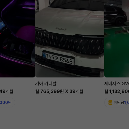
기아 카니발
제네시스 GV
 49개월
월 765,399원 X 39개월
월 1,132,9
,000원
지원금
1