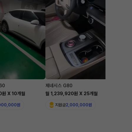
60
제네시스 G80
맥라렌 
00원 X 10개월
월 1,239,920원 X 25개월
월 5,6
,000,000원
지원금
2,000,000원
지