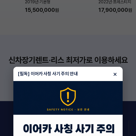
2019년
·
기본형
2022년
·
프레스티지
15,500,000
17,900,000
원
원
신차장기렌트·리스 최저가로 이용하세요
더 보기
×
[필독] 이어카 사칭 사기 주의 안내
159
상담 진행 중