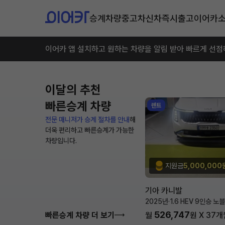
승계차량
중고차
신차즉시출고
이어카
이어카 앱 설치하고 원하는 차량을 알림 받아 빠르게 선점
이달의 추천
빠른승계 차량
렌트
전문 매니저가 승계 절차를 안내
해
더욱 편리하고 빠른승계가 가능한
차량입니다.
지원금
5,000,000
기아 카니발
2025년
·
1.6 HEV 9인승 노
526,747
빠른승계 차량 더 보기
월
원 X
37
개