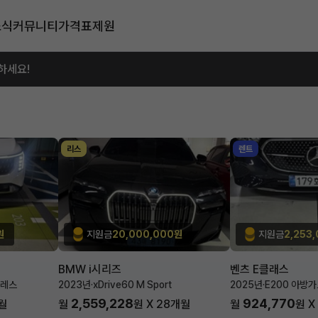
소식
커뮤니티
가격표
제원
하세요!
리스
렌트
원
지원금
20,000,000원
지원금
2,253
BMW i시리즈
벤츠 E클래스
블레스
2023년
·
xDrive60 M Sport
2025년
·
E200 아방
2,559,228
924,770
월
월
원 X
28
개월
월
원 X