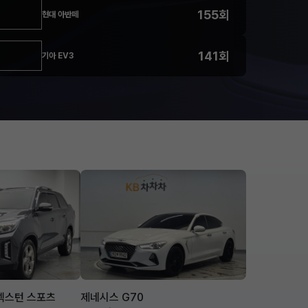
155회
현대 아반떼
141회
기아 EV3
 렉스턴 스포츠
제네시스 G70