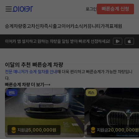
빠른승계 신청
로그인
승계차량
중고차
신차즉시출고
이어카소식
커뮤니티
가격표
제원
이어카 앱 설치하고 원하는 차량을 알림 받아 빠르게 선점하세요!
이달의 추천
빠른승계 차량
전문 매니저가 승계 절차를 안내
해
더욱 편리하고 빠른승계가 가능한
차량입니
다.
빠른승계 차량 더 보기
렌트
리스
지원금
5,000,000원
지원금
20,000,000원