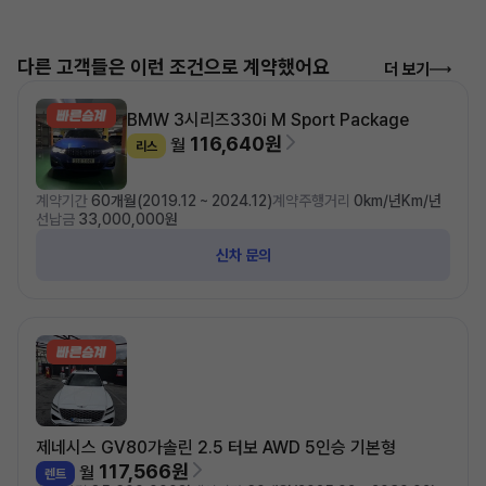
다른 고객들은 이런 조건으로 계약했어요
더 보기
BMW 3시리즈
330i M Sport Package
116,640원
월
리스
계약기간
60개월(2019.12 ~ 2024.12)
계약주행거리
0km/년Km/년
선납금
33,000,000원
신차 문의
제네시스 GV80
가솔린 2.5 터보 AWD 5인승 기본형
117,566원
월
렌트