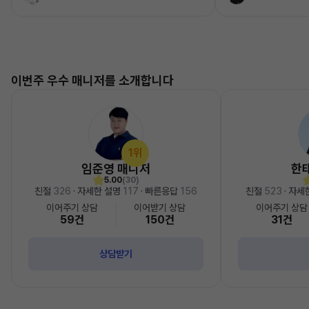
이번주 우수 매니저를 소개합니다
1위
임준영 매니저
한
5.00
(30)
친절
326
· 자세한 설명
117
· 빠른응답
156
친절
523
· 자세
이어주기 상담
이어받기 상담
이어주기 상담
59건
150건
31건
상담받기