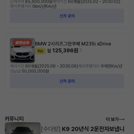
신차가격
85,600,000원
계약기간
60개월(2025.02 ~ 2030.02)
계약주행거리
0km/년Km/년
신차 문의
BMW 2시리즈
그란쿠페 M235i xDrive
125,396원
월
리스
계약기간
60개월(2025.06 ~ 2030.06)
계약주행거리
무제한Km/년
선납금
50,000,000원
신차 문의
커뮤니티
더 보기
[수다방]
K9 20년식 2운전자보냅니