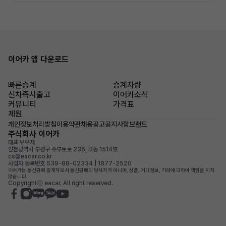
이어카 앱 다운로드
빠른승계
승계차량
신차즉시출고
이어카소식
커뮤니티
가격표
제원
개인정보처리방침
이용약관
채용공고
공지사항
브랜드
주식회사 이어카
대표 유우재
인천광역시 부평구 주부토로 236, D동 1514호
cs@eacar.co.kr
사업자 등록번호 539-88-02334 | 1877-2520
이어카는 통신판매 중개자로서 통신판매의 당사자가 아니며, 상품, 거래정보, 거래에 대하여 책임을 지지
않습니다.
Copyrightⓒ eacar. All right reserved.