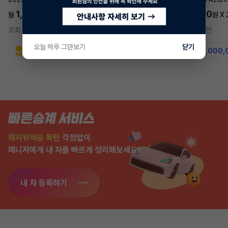
1,697,700
5,577,270
월
원 X
24
개월
월
원 X
조회 742
1시간 전
조회 7,575
2주 전
오늘 하루 그만보기
닫기
지원금
31,860,000원
지원금
50,000,
해지위약금 폭탄
걱정없이
매니저에게 내 차를 빠르게 정리해보세요!
내 차 등록하기