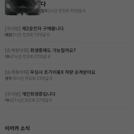
다
철우
2시간 전
조회 10
댓글 0
[수다방]
제2운전자 구해봅니다
태원
2시간 전
조회 13
댓글 0
[승계찾아줘]
회생중에도 가능할까요?
야니
7시간 전
조회 23
댓글 4
[승계찾아줘]
무심사 초기비용X 차량 승계받아요
영우
19시간 전
조회 23
댓글 0
[수다방]
개인회생중입니다
야니
21시간 전
조회 27
댓글 0
이어카 소식