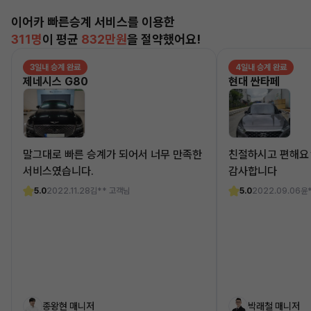
이어카 빠른승계 서비스를 이용한
311명
이 평균
832만원
을 절약했어요!
3일내 승계 완료
4일내 승계 완료
제네시스 G80
현대 싼타페
말그대로 빠른 승계가 되어서 너무 만족한
친절하시고 편해요
서비스였습니다.
감사합니다
5.0
2022.11.28
김** 고객님
5.0
2022.09.06
윤
종왕현 매니저
박래철 매니저