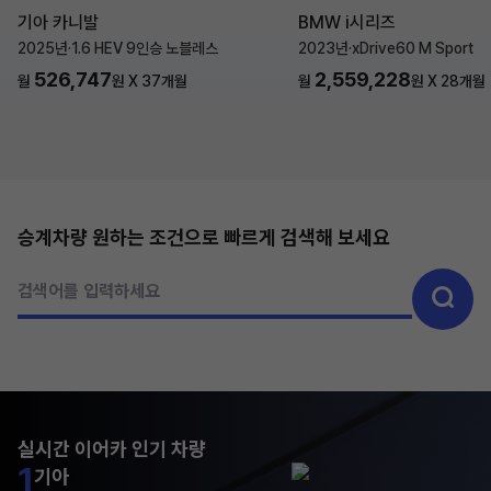
기아 카니발
BMW i시리즈
2025년
·
1.6 HEV 9인승 노블레스
2023년
·
xDrive60 M Sport
526,747
2,559,228
월
원 X
37
개월
월
원 X
28
개월
승계차량 원하는 조건으로 빠르게 검색해 보세요
검색어를 입력하세요
실시간 이어카 인기 차량
1
기아