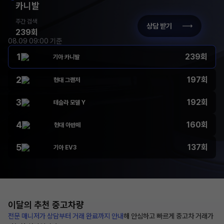
카니발
주간 검색
상담 받기
239회
08.09 09:00 기준
1
239회
기아 카니발
2
197회
현대 그랜저
3
192회
테슬라 모델 Y
4
160회
현대 아반떼
5
137회
기아 EV3
이달의 추천
중고차량
전문 매니저가 상담부터
거래 완료까지 안내
해
안심하고 빠르게 중고차 거래가