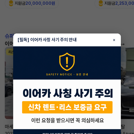
지원금
20,000,000원
지원금
2,253,0
슈퍼카!
[필독] 이어카 사칭 사기 주의 안내
×
이어카에서 좋은 조건으로 만나보세요
더 보기
리스
리스
승계 매니저
한태현
마세라티 르반떼
벤틀리 컨티넨탈
2022년
·
2.0 Hybrid GT
2023년
·
4.0 V8 Azure