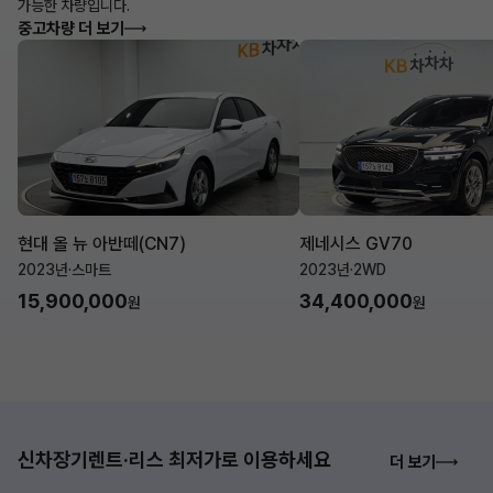
가능한 차량입니다.
중고차량 더 보기
현대 올 뉴 아반떼(CN7)
제네시스 GV70
2023년
·
스마트
2023년
·
2WD
15,900,000
34,400,000
원
원
신차장기렌트·리스 최저가로 이용하세요
더 보기