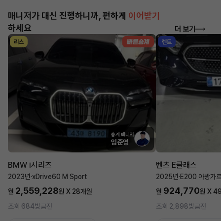
매니저가 대신 진행하니까, 편하게
이어받기
하세요
더 보기
리스
렌트
승계 매니저
임준영
BMW i시리즈
벤츠 E클래스
2023년
·
xDrive60 M Sport
2025년
·
E200 아방가
2,559,228
924,770
월
원 X
28
개월
월
원 X
4
조회 684
방금전
조회 2,898
방금전