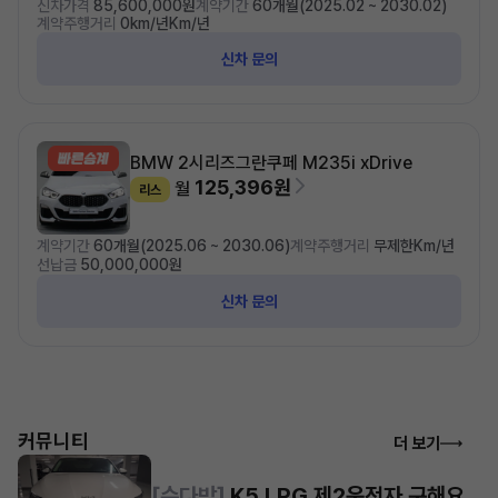
신차가격
85,600,000원
계약기간
60개월(2025.02 ~ 2030.02)
계약주행거리
0km/년Km/년
신차 문의
BMW 2시리즈
그란쿠페 M235i xDrive
125,396원
월
리스
계약기간
60개월(2025.06 ~ 2030.06)
계약주행거리
무제한Km/년
선납금
50,000,000원
신차 문의
커뮤니티
더 보기
[수다방]
K5 LPG 제2운전자 구해요