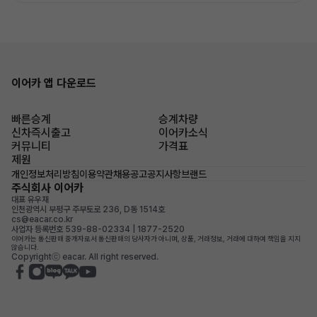
이어카 앱 다운로드
빠른승계
승계차량
신차즉시출고
이어카소식
커뮤니티
가격표
제원
개인정보처리방침
이용약관
채용공고
공지사항
브랜드
주식회사 이어카
대표 유우재
인천광역시 부평구 주부토로 236, D동 1514호
cs@eacar.co.kr
사업자 등록번호 539-88-02334 | 1877-2520
이어카는 통신판매 중개자로서 통신판매의 당사자가 아니며, 상품, 거래정보, 거래에 대하여 책임을 지지
않습니다.
Copyrightⓒ eacar. All right reserved.