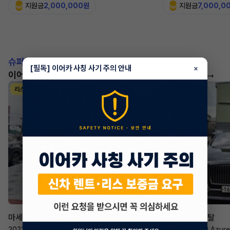
지원금
2,000,000원
지원금
7,000,0
슈퍼카!
[필독] 이어카 사칭 사기 주의 안내
×
이어카에서 좋은 조건으로 만나보세요
더 보기
리스
리스
승계 매니저
한태현
마세라티 르반떼
벤틀리 컨티넨탈
2022년
·
2.0 Hybrid GT
2023년
·
4.0 V8 Azure