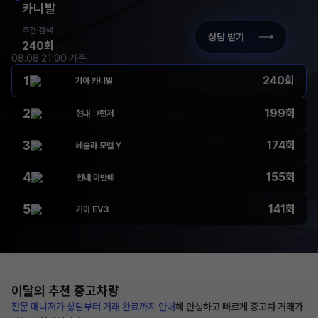
카니발
주간 검색
상담 받기
240회
08.08 21:00 기준
1
240회
기아 카니발
2
199회
현대 그랜저
3
174회
테슬라 모델 Y
4
155회
현대 아반떼
5
141회
기아 EV3
이달의 추천
중고차량
전문 매니저가 상담부터
거래 완료까지 안내
해
안심하고 빠르게 중고차 거래가