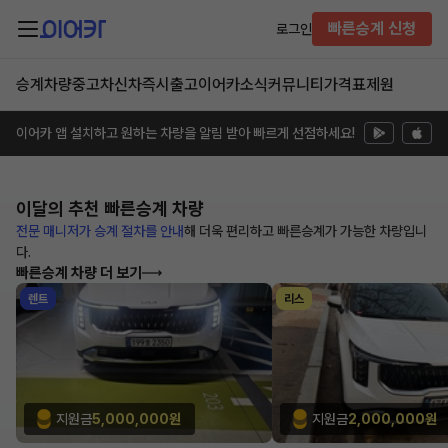
빠른승계 신청
로그인
승계차량
중고차
신차즉시출고
이어카소식
커뮤니티
가격표
제원
이어카 앱 설치하고 원하는 차량을 알림 받아 빠르게 선점하세요!
이달의 추천
빠른승계 차량
전문 매니저가 승계 절차를 안내
해
더욱 편리하고 빠른승계가 가능한
차량입니
다.
빠른승계 차량 더 보기
렌트
리스
지원금
5,000,000원
지원금
2,000,000원