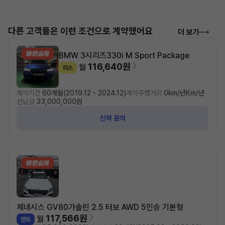
다른 고객들은 이런 조건으로 계약했어요
더 보기
BMW 3시리즈
330i M Sport Package
116,640원
월
리스
계약기간
60개월(2019.12 ~ 2024.12)
계약주행거리
0km/년Km/년
선납금
33,000,000원
신차 문의
제네시스 GV80
가솔린 2.5 터보 AWD 5인승 기본형
117,566원
월
렌트