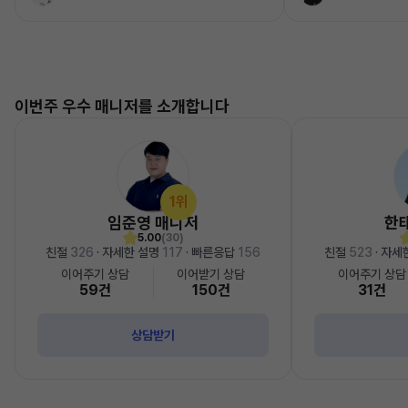
이번주 우수 매니저를 소개합니다
1위
임준영 매니저
한
5.00
(30)
친절
326
· 자세한 설명
117
· 빠른응답
156
친절
523
· 자세
이어주기 상담
이어받기 상담
이어주기 상담
59건
150건
31건
상담받기