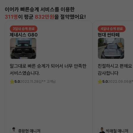
이어카 빠른승계 서비스를 이용한
311명
이 평균
832만원
을 절약했어요!
3일내 승계 완료
4일내 승계 완료
제네시스 G80
현대 싼타페
말그대로 빠른 승계가 되어서 너무 만족한
친절하시고 편해요
서비스였습니다.
감사합니다
5.0
2022.11.28
김** 고객님
5.0
2022.09.06
윤
종왕현 매니저
박래철 매니저