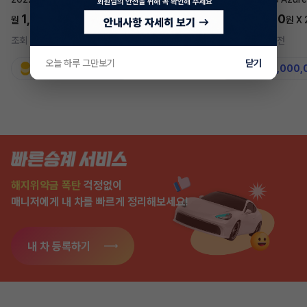
1,697,700
5,577,270
월
원 X
24
개월
월
원 X
조회 728
5시간 전
조회 7,566
2주 전
오늘 하루 그만보기
닫기
지원금
31,860,000원
지원금
50,000,
해지위약금 폭탄
걱정없이
매니저에게 내 차를 빠르게 정리해보세요!
내 차 등록하기