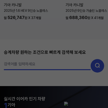
기아 카니발
기아 카니발
2025년
·
1.6 HEV 9인승 노블레스
2025년
·
9인승 가솔린 노블레스
526,747
688,360
월
원 X
37
개월
월
원 X
41
개월
승계차량 원하는 조건으로 빠르게 검색해 보세요
검색어를 입력하세요
실시간 이어카 인기 차량
1
기아