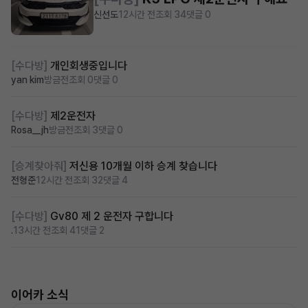
신선도
12시간 전
조회 34
댓글 0
[수다방]
개인회생중입니다
yan kim
방금전
조회 0
댓글 0
[수다방]
제2운전자
Rosa__jh
방금전
조회 3
댓글 0
[승계찾아줘]
저신용 10개월 이하 승계 찾습니다
전형준
12시간 전
조회 32
댓글 4
[수다방]
Gv80 제 2 운전자 구합니다
.
13시간 전
조회 41
댓글 2
이어카 소식