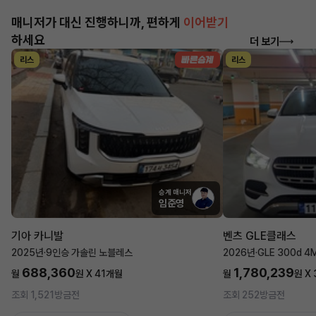
매니저가 대신 진행하니까, 편하게
이어받기
하세요
더 보기
리스
리스
승계 매니저
임준영
기아 카니발
벤츠 GLE클래스
2025년
·
9인승 가솔린 노블레스
2026년
·
GLE 300d 4
688,360
1,780,239
월
원 X
41
개월
월
원 X
조회 1,521
방금전
조회 252
방금전