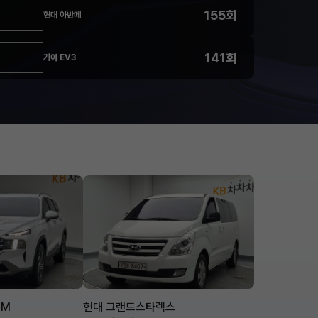
155회
현대 아반떼
141회
기아 EV3
TM
현대 그랜드스타렉스