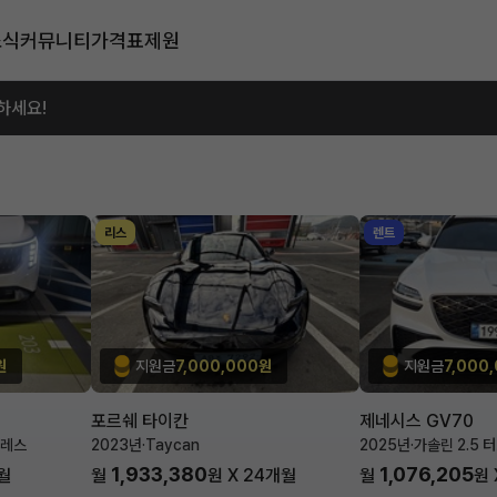
소식
커뮤니티
가격표
제원
하세요!
리스
렌트
원
지원금
7,000,000원
지원금
7,000
포르쉐 타이칸
제네시스 GV70
블레스
2023년
·
Taycan
2025년
·
가솔린 2.5 
1,933,380
1,076,205
월
월
원 X
24
개월
월
원 