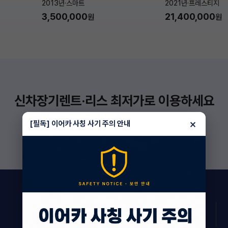
2013년
·
스마트
2021년
·
프레스티지
3,500,000
21,400,000
원
원
신차장기렌트·리스 최저가로 이용하세요
더 보기
×
[필독] 이어카 사칭 사기 주의 안내
159
상담 진행 중