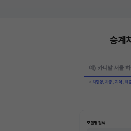
승계차
※
차량명, 차종 , 지역 , 유
모델명 검색