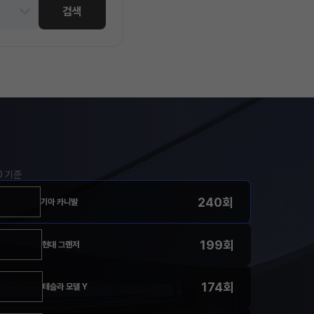
검색
00 기준
240회
기아 카니발
199회
현대 그랜저
174회
테슬라 모델 Y