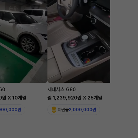
60
제네시스 G80
맥라렌 
00원 X 10개월
월 1,239,920원 X 25개월
월 5,6
,000,000원
지원금
2,000,000원
지