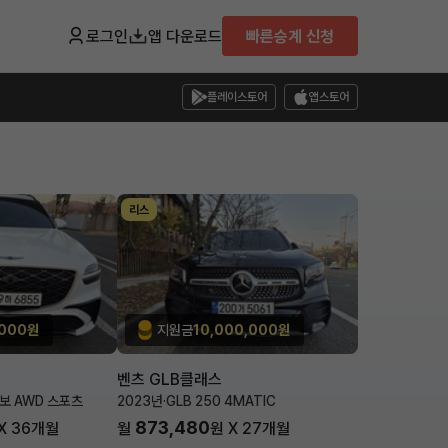
로그인
앱 다운로드
빠른승계 신청
플레이스토어
앱스토어
리스
,000원
지원금
10,000,000원
벤츠 GLB클래스
터보 AWD 스포츠
2023년
·
GLB 250 4MATIC
873,480
X
36
개월
월
원 X
27
개월