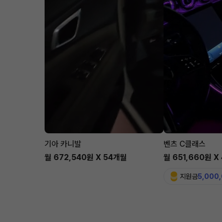
기아 카니발
벤츠 C클래스
월 672,540원 X 54개월
월 651,660원 X
지원금
5,000