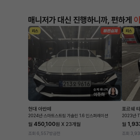
매니저가 대신 진행하니까, 편하게
리스
리스
승계 매니저
이주하
현대 아반떼
포르쉐 
2024년
·
스마트스트림 가솔린 1.6 인스퍼레이션
2023년
·
T
450,100
1,93
월
원 X
23
개월
월
조회 6,557
방금전
조회 3,9