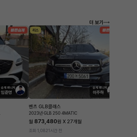
더 보기
리스
리스
승계 매니저
승계 매니저
임준영
이주하
벤츠 GLB클래스
포르쉐 
츠
2023년
·
GLB 250 4MATIC
2025년
·
873,480
1,7
월
원 X
27
개월
월
조회 1,082
1시간 전
조회 3,5