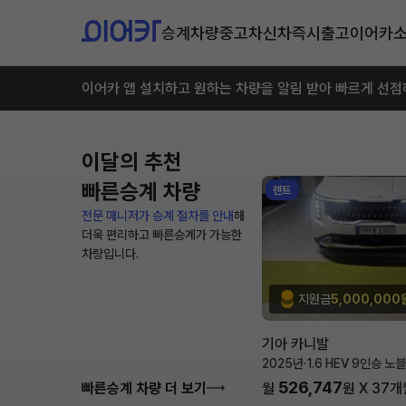
승계차량
중고차
신차즉시출고
이어카
이어카 앱 설치하고 원하는 차량을 알림 받아 빠르게 선점
이달의 추천
빠른승계 차량
렌트
전문 매니저가 승계 절차를 안내
해
더욱 편리하고 빠른승계가 가능한
차량입니다.
지원금
5,000,000
기아 카니발
2025년
·
1.6 HEV 9인승 노
526,747
빠른승계 차량 더 보기
월
원 X
37
개