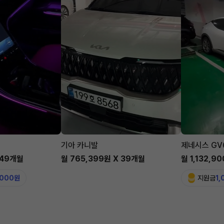
기아 카니발
제네시스 GV
 49개월
월 765,399원 X 39개월
월 1,132,9
,000원
지원금
1