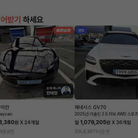
이어받기
하세요
렌트
승계 매니저
한태현
타이칸
제네시스 GV70
aycan
2025년
·
가솔린 2.5 터보 AWD 스포
3,380
1,076,205
원 X
24
개월
월
원 X
36
개월
35
방금전
조회 4,367
1시간 전