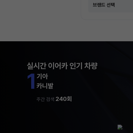
실시간 이어카 인기 차량
1
기아
카니발
240회
주간 검색