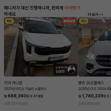
매니저가 대신 진행하니까, 편하게
이어받기
하세요
더 보기
리스
리스
승계 매니저
임준영
기아 카니발
벤츠 GLE클래스
2025년
·
9인승 가솔린 노블레스
2026년
·
GLE 300d 4
688,360
1,780,239
월
원 X
41
개월
월
원 X
조회 1,511
방금전
조회 242
방금전