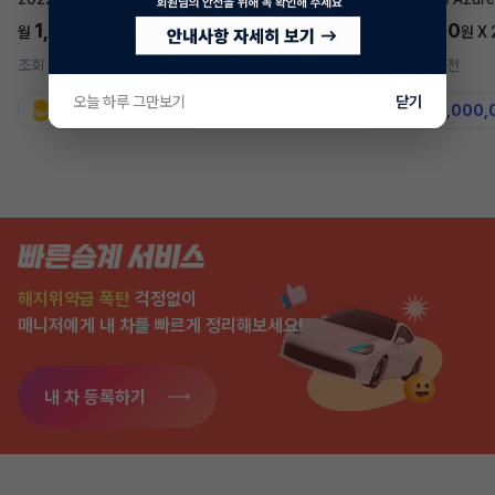
1,697,700
5,577,270
월
원 X
24
개월
월
원 X
조회 685
5시간 전
조회 7,547
2주 전
오늘 하루 그만보기
닫기
지원금
31,860,000원
지원금
50,000,
해지위약금 폭탄
걱정없이
매니저에게 내 차를 빠르게 정리해보세요!
내 차 등록하기