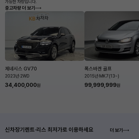
가능한 차량입니다.
중고차량 더 보기
제네시스 GV70
폭스바겐 골프
2023년
·
2WD
2015년
·
MK7(13~)
34,400,000
99,999,999
원
원
신차장기렌트·리스 최저가로 이용하세요
더 보기