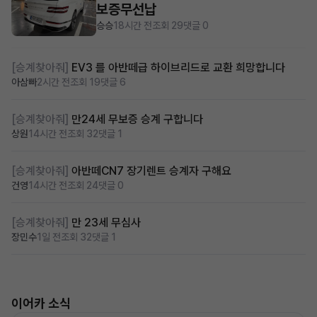
보증무선납
승승
18시간 전
조회 29
댓글 0
[승계찾아줘]
EV3 를 아반떼급 하이브리드로 교환 희망합니다
아삼빠
2시간 전
조회 19
댓글 6
[승계찾아줘]
만24세 무보증 승계 구합니다
상원
14시간 전
조회 32
댓글 1
[승계찾아줘]
아반떼CN7 장기렌트 승계자 구해요
건영
14시간 전
조회 24
댓글 0
[승계찾아줘]
만 23세 무심사
장민수
1일 전
조회 32
댓글 1
이어카 소식