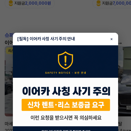
지원금
2,000,000원
지원금
7,000,0
슈퍼카!
[필독] 이어카 사칭 사기 주의 안내
×
이어카에서 좋은 조건으로 만나보세요
더 보기
리스
리스
승계 매니저
한태현
마세라티 르반떼
벤틀리 컨티넨탈
2022년
·
2.0 Hybrid GT
2023년
·
4.0 V8 Azure