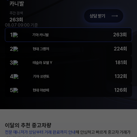
카니발
주간 검색
상담 받기
263회
08.07 09:00 기준
1
263회
기아 카니발
2
224회
현대 그랜저
3
181회
테슬라 모델 Y
4
132회
기아 쏘렌토
5
126회
현대 아반떼
이달의 추천
중고차량
전문 매니저가 상담부터
거래 완료까지 안내
해
안심하고 빠르게 중고차 거래가