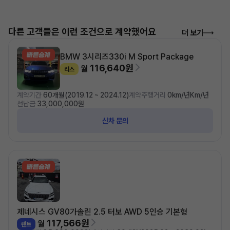
다른 고객들은 이런 조건으로 계약했어요
더 보기
BMW 3시리즈
330i M Sport Package
116,640원
월
리스
계약기간
60개월(2019.12 ~ 2024.12)
계약주행거리
0km/년Km/년
선납금
33,000,000원
신차 문의
제네시스 GV80
가솔린 2.5 터보 AWD 5인승 기본형
117,566원
월
렌트