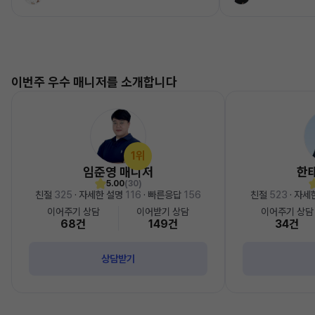
이번주 우수 매니저를 소개합니다
1위
임준영 매니저
한
5.00
(30)
친절
325
· 자세한 설명
116
· 빠른응답
156
친절
523
· 자세
이어주기 상담
이어받기 상담
이어주기 상담
68건
149건
34건
상담받기