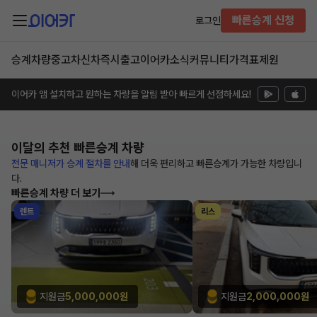
빠른승계 신청
로그인
승계차량
중고차
신차즉시출고
이어카소식
커뮤니티
가격표
제원
이어카 앱 설치하고 원하는 차량을 알림 받아 빠르게 선점하세요!
이달의 추천
빠른승계 차량
전문 매니저가 승계 절차를 안내
해
더욱 편리하고 빠른승계가 가능한
차량입니
다.
빠른승계 차량 더 보기
렌트
리스
지원금
5,000,000원
지원금
2,000,000원