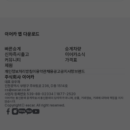
이어카 앱 다운로드
빠른승계
승계차량
신차즉시출고
이어카소식
커뮤니티
가격표
제원
개인정보처리방침
이용약관
채용공고
공지사항
브랜드
주식회사 이어카
대표 유우재
인천광역시 부평구 주부토로 236, D동 1514호
cs@eacar.co.kr
사업자 등록번호 539-88-02334 | 1877-2520
이어카는 통신판매 중개자로서 통신판매의 당사자가 아니며, 상품, 거래정보, 거래에 대하여 책임을 지지
않습니다.
Copyrightⓒ eacar. All right reserved.