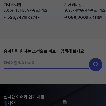
기아 카니발
기아 카니발
2025년
·
1.6 HEV 9인승 노블레스
2025년
·
9인승 가솔린 노블레스
526,747
688,360
월
원 X
37
개월
월
원 X
41
개월
승계차량 원하는 조건으로 빠르게 검색해 보세요
검색어를 입력하세요
실시간 이어카 인기 차량
1
기아