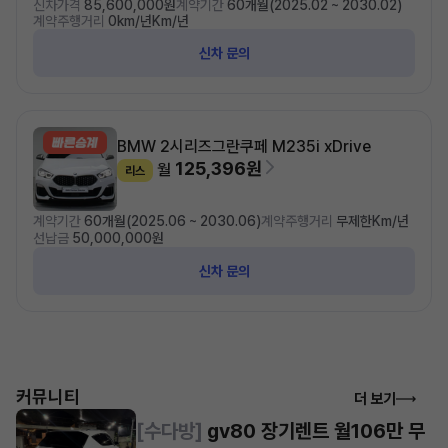
신차가격
85,600,000원
계약기간
60개월(2025.02 ~ 2030.02)
계약주행거리
0km/년Km/년
신차 문의
BMW 2시리즈
그란쿠페 M235i xDrive
125,396원
월
리스
계약기간
60개월(2025.06 ~ 2030.06)
계약주행거리
무제한Km/년
선납금
50,000,000원
신차 문의
커뮤니티
더 보기
[수다방]
gv80 장기렌트 월106만 무