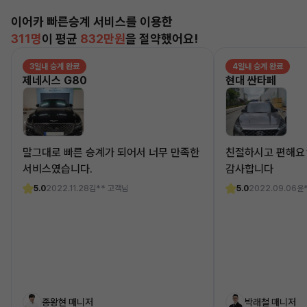
이어카 빠른승계 서비스를 이용한
311명
이 평균
832만원
을 절약했어요!
3일내 승계 완료
4일내 승계 완료
제네시스 G80
현대 싼타페
말그대로 빠른 승계가 되어서 너무 만족한
친절하시고 편해요
서비스였습니다.
감사합니다
5.0
2022.11.28
김** 고객님
5.0
2022.09.06
윤
종왕현 매니저
박래철 매니저