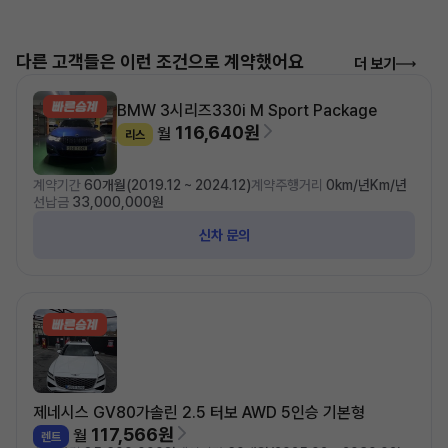
다른 고객들은 이런 조건으로 계약했어요
더 보기
BMW 3시리즈
330i M Sport Package
116,640원
월
리스
계약기간
60개월(2019.12 ~ 2024.12)
계약주행거리
0km/년Km/년
선납금
33,000,000원
신차 문의
제네시스 GV80
가솔린 2.5 터보 AWD 5인승 기본형
117,566원
월
렌트