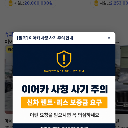
지원금
20,000,000원
지원금
2,253,0
슈퍼카!
[필독] 이어카 사칭 사기 주의 안내
×
이어카에서 좋은 조건으로 만나보세요
더 보기
리스
리스
승계 매니저
한태현
마세라티 르반떼
벤틀리 컨티넨탈
2022년
·
2.0 Hybrid GT
2023년
·
4.0 V8 Azure