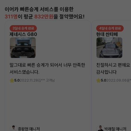
이어카 빠른승계 서비스를 이용한
311명
이 평균
832만원
을 절약했어요!
3일내 승계 완료
4일내 승계 완료
제네시스 G80
현대 싼타페
말그대로 빠른 승계가 되어서 너무 만족한
친절하시고 편해요
서비스였습니다.
감사합니다
5.0
2022.11.28
김** 고객님
5.0
2022.09.06
윤
종왕현 매니저
박래철 매니저