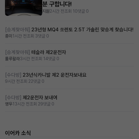
분 구합니다!
지원
2시간 전
조회 10
댓글 0
[승계찾아줘]
23년형 MQ4 쏘렌토 2.5T 가솔린 맞승계 찾습니다!
종미
1시간 전
조회 3
댓글 0
[승계찾아줘]
테슬라 제2운전자
룰루랄라
3시간 전
조회 14
댓글 0
[수다방]
23년식카니발 제2 운전자보내요
9시간 전
조회 22
댓글 0
[수다방]
제2운전자 보내여
영우
13시간 전
조회 29
댓글 0
이어카 소식