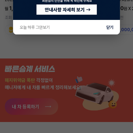
1,697,700
5,577,270
월
원 X
24
개월
월
원 X
조회 757
2시간 전
조회 7,583
2주 전
오늘 하루 그만보기
닫기
지원금
31,860,000원
지원금
50,000,
해지위약금 폭탄
걱정없이
매니저에게 내 차를 빠르게 정리해보세요!
내 차 등록하기