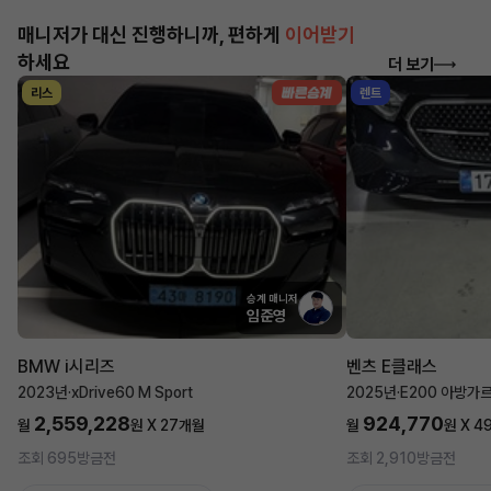
매니저가 대신 진행하니까, 편하게
이어받기
하세요
더 보기
리스
렌트
승계 매니저
임준영
BMW i시리즈
벤츠 E클래스
2023년
·
xDrive60 M Sport
2025년
·
E200 아방가
2,559,228
924,770
월
원 X
27
개월
월
원 X
4
조회 695
방금전
조회 2,910
방금전