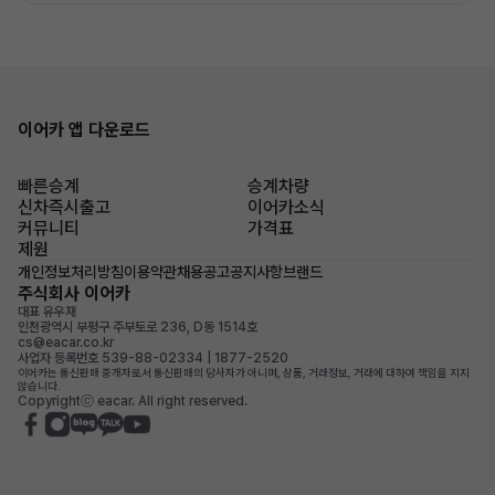
이어카 앱 다운로드
빠른승계
승계차량
신차즉시출고
이어카소식
커뮤니티
가격표
제원
개인정보처리방침
이용약관
채용공고
공지사항
브랜드
주식회사 이어카
대표 유우재
인천광역시 부평구 주부토로 236, D동 1514호
cs@eacar.co.kr
사업자 등록번호 539-88-02334 | 1877-2520
이어카는 통신판매 중개자로서 통신판매의 당사자가 아니며, 상품, 거래정보, 거래에 대하여 책임을 지지
않습니다.
Copyrightⓒ eacar. All right reserved.