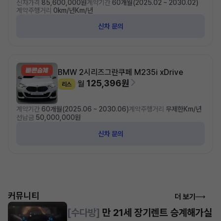
신차가격
85,600,000원
계약기간
60개월(2025.02 ~ 2030.02)
계약주행거리
0km/년Km/년
신차 문의
BMW 2시리즈
그란쿠페 M235i xDrive
125,396원
월
리스
계약기간
60개월(2025.06 ~ 2030.06)
계약주행거리
무제한Km/년
선납금
50,000,000원
신차 문의
커뮤니티
더 보기
[수다방]
만 21세 장기렌트 승계해가실