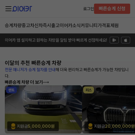
빠른승계 신청
로그인
승계차량
중고차
신차즉시출고
이어카소식
커뮤니티
가격표
제원
이어카 앱 설치하고 원하는 차량을 알림 받아 빠르게 선점하세요!
이달의 추천
빠른승계 차량
전문 매니저가 승계 절차를 안내
해
더욱 편리하고 빠른승계가 가능한
차량입니
다.
빠른승계 차량 더 보기
렌트
리스
지원금
5,000,000원
지원금
20,000,000원