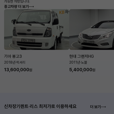
가능한 차량입니다.
중고차량 더 보기
기아 봉고3
현대 그랜저HG
2018년
·
럭셔리
2011년
·
노블
13,600,000
5,400,000
원
원
신차장기렌트·리스 최저가로 이용하세요
더 보기