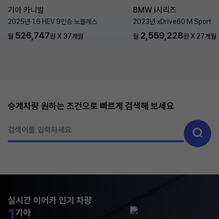
기아 카니발
BMW i시리즈
2025년
·
1.6 HEV 9인승 노블레스
2023년
·
xDrive60 M Sport
526,747
2,559,228
월
원 X
37
개월
월
원 X
27
개월
승계차량 원하는 조건으로 빠르게 검색해 보세요
검색어를 입력하세요
실시간 이어카 인기 차량
1
기아