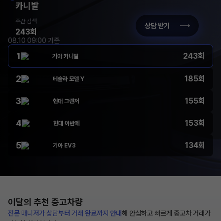
카니발
주간 검색
상담 받기
243회
08.10 09:00 기준
1
243회
기아 카니발
2
185회
테슬라 모델 Y
3
155회
현대 그랜저
4
153회
현대 아반떼
5
134회
기아 EV3
이달의 추천
중고차량
전문 매니저가 상담부터
거래 완료까지 안내
해
안심하고 빠르게 중고차 거래가