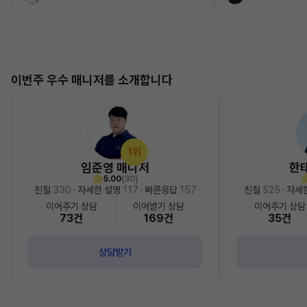
이번주 우수 매니저를 소개합니다
1위
임준영 매니저
한
5.00
(30)
친절
330
· 자세한 설명
117
· 빠른응답
157
친절
525
· 자세
이어주기 상담
이어받기 상담
이어주기 상담
73건
169건
35건
상담받기