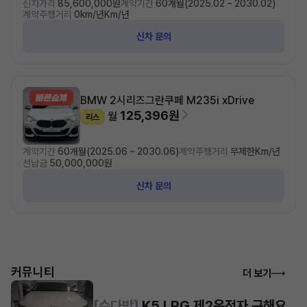
신차가격
85,600,000원
계약기간
60개월(2025.02 ~ 2030.02)
계약주행거리
0km/년Km/년
신차 문의
BMW 2시리즈
그란쿠페 M235i xDrive
125,396원
월
리스
계약기간
60개월(2025.06 ~ 2030.06)
계약주행거리
무제한Km/년
선납금
50,000,000원
신차 문의
커뮤니티
더 보기
[수다방]
K5 LPG 제2운전자 구해요