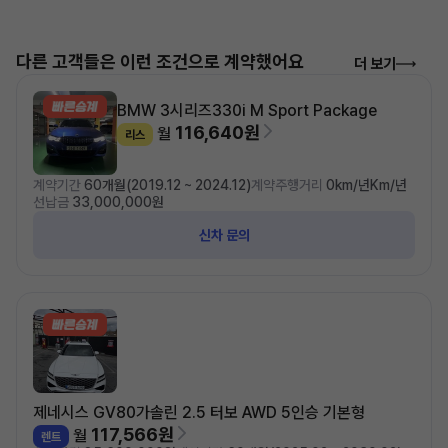
다른 고객들은 이런 조건으로 계약했어요
더 보기
BMW 3시리즈
330i M Sport Package
116,640원
월
리스
계약기간
60개월(2019.12 ~ 2024.12)
계약주행거리
0km/년Km/년
선납금
33,000,000원
신차 문의
제네시스 GV80
가솔린 2.5 터보 AWD 5인승 기본형
117,566원
월
렌트