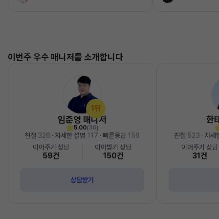
이번주 우수 매니저를 소개합니다
1위
임준영 매니저
한
5.00
(30)
친절
326
· 자세한 설명
117
· 빠른응답
156
친절
523
· 자세
이어주기 상담
이어받기 상담
이어주기 상담
59건
150건
31건
상담받기