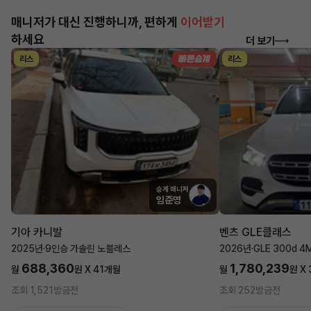
매니저가 대신 진행하니까, 편하게
이어받기
하세요
더 보기
리스
리스
승계 매니저
임준영
기아 카니발
벤츠 GLE클래스
2025년
·
9인승 가솔린 노블레스
2026년
·
GLE 300d 4
688,360
1,780,239
월
원 X
41
개월
월
원 X
조회 1,521
방금전
조회 252
방금전