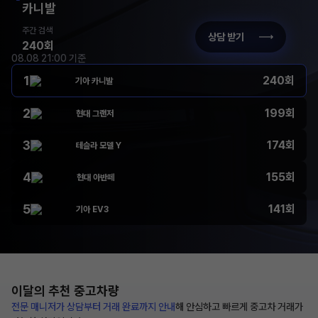
카니발
주간 검색
상담 받기
240회
08.08 21:00 기준
1
240회
기아 카니발
2
199회
현대 그랜저
3
174회
테슬라 모델 Y
4
155회
현대 아반떼
5
141회
기아 EV3
이달의 추천
중고차량
전문 매니저가 상담부터
거래 완료까지 안내
해
안심하고 빠르게 중고차 거래가