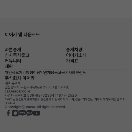
이어카 앱 다운로드
빠른승계
승계차량
신차즉시출고
이어카소식
커뮤니티
가격표
제원
개인정보처리방침
이용약관
채용공고
공지사항
브랜드
주식회사 이어카
대표 유우재
인천광역시 부평구 주부토로 236, D동 1514호
cs@eacar.co.kr
사업자 등록번호 539-88-02334 | 1877-2520
이어카는 통신판매 중개자로서 통신판매의 당사자가 아니며, 상품, 거래정보, 거래에 대하여 책임을 지지
않습니다.
Copyrightⓒ eacar. All right reserved.