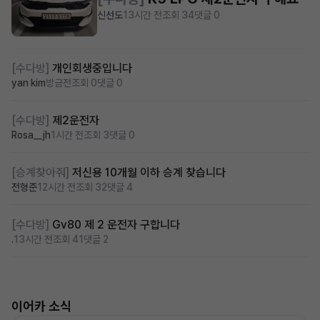
신선도
13시간 전
조회 34
댓글 0
[수다방]
개인회생중입니다
yan kim
방금전
조회 0
댓글 0
[수다방]
제2운전자
Rosa__jh
1시간 전
조회 3
댓글 0
[승계찾아줘]
저신용 10개월 이하 승계 찾습니다
전형준
12시간 전
조회 32
댓글 4
[수다방]
Gv80 제 2 운전자 구합니다
.
13시간 전
조회 41
댓글 2
이어카 소식