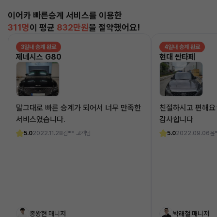
이어카 빠른승계 서비스를 이용한
311명
이 평균
832만원
을 절약했어요!
3일내 승계 완료
4일내 승계 완료
제네시스 G80
현대 싼타페
말그대로 빠른 승계가 되어서 너무 만족한
친절하시고 편해요
서비스였습니다.
감사합니다
5.0
2022.11.28
김** 고객님
5.0
2022.09.06
윤
종왕현 매니저
박래철 매니저