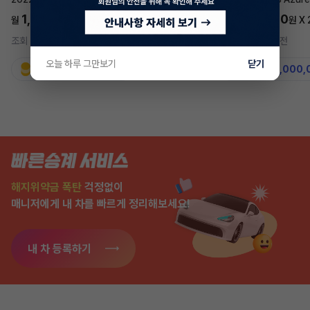
1,697,700
5,577,270
월
원 X
24
개월
월
원 X
조회 728
5시간 전
조회 7,566
2주 전
오늘 하루 그만보기
닫기
지원금
31,860,000원
지원금
50,000,
해지위약금 폭탄
걱정없이
매니저에게 내 차를 빠르게 정리해보세요!
내 차 등록하기