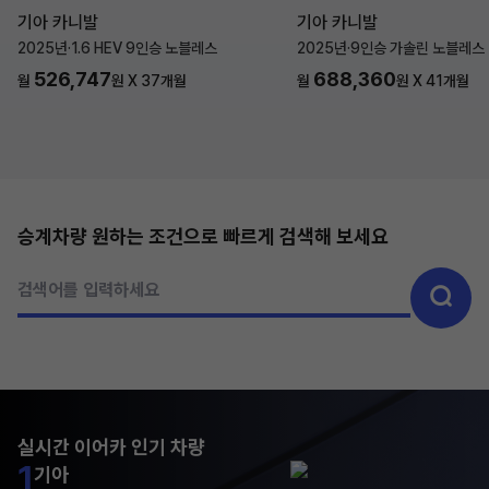
기아 카니발
기아 카니발
2025년
·
1.6 HEV 9인승 노블레스
2025년
·
9인승 가솔린 노블레스
526,747
688,360
월
원 X
37
개월
월
원 X
41
개월
승계차량 원하는 조건으로 빠르게 검색해 보세요
검색어를 입력하세요
실시간 이어카 인기 차량
1
기아