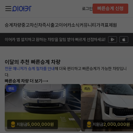
빠른승계 신청
로그인
승계차량
중고차
신차즉시출고
이어카소식
커뮤니티
가격표
제원
이어카 앱 설치하고 원하는 차량을 알림 받아 빠르게 선점하세요!
이달의 추천
빠른승계 차량
전문 매니저가 승계 절차를 안내
해
더욱 편리하고 빠른승계가 가능한
차량입니
다.
빠른승계 차량 더 보기
렌트
리스
지원금
5,000,000원
지원금
2,000,000원