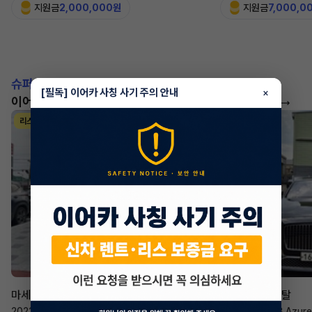
지원금
2,000,000원
지원금
7,000,0
슈퍼카!
[필독] 이어카 사칭 사기 주의 안내
×
이어카에서 좋은 조건으로 만나보세요
더 보기
리스
리스
승계 매니저
한태현
마세라티 르반떼
벤틀리 컨티넨탈
2022년
·
2.0 Hybrid GT
2023년
·
4.0 V8 Azure