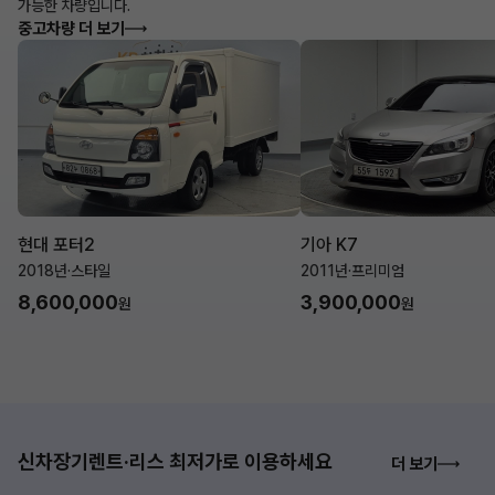
가능한 차량입니다.
중고차량 더 보기
현대 포터2
기아 K7
2018년
·
스타일
2011년
·
프리미엄
8,600,000
3,900,000
원
원
신차장기렌트·리스 최저가로 이용하세요
더 보기