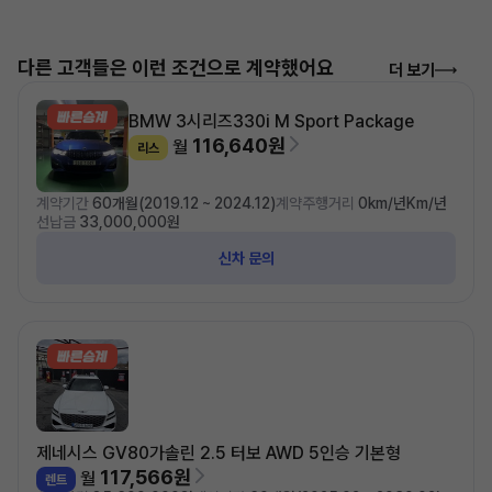
다른 고객들은 이런 조건으로 계약했어요
더 보기
BMW 3시리즈
330i M Sport Package
116,640원
월
리스
계약기간
60개월(2019.12 ~ 2024.12)
계약주행거리
0km/년Km/년
선납금
33,000,000원
신차 문의
제네시스 GV80
가솔린 2.5 터보 AWD 5인승 기본형
117,566원
월
렌트