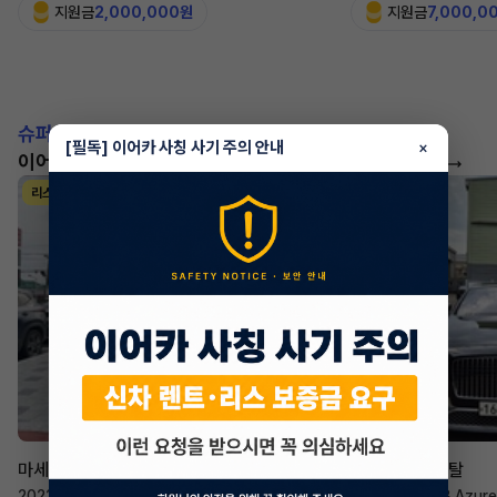
지원금
2,000,000원
지원금
7,000,0
슈퍼카!
[필독] 이어카 사칭 사기 주의 안내
×
이어카에서 좋은 조건으로 만나보세요
더 보기
리스
리스
승계 매니저
한태현
마세라티 르반떼
벤틀리 컨티넨탈
2022년
·
2.0 Hybrid GT
2023년
·
4.0 V8 Azure