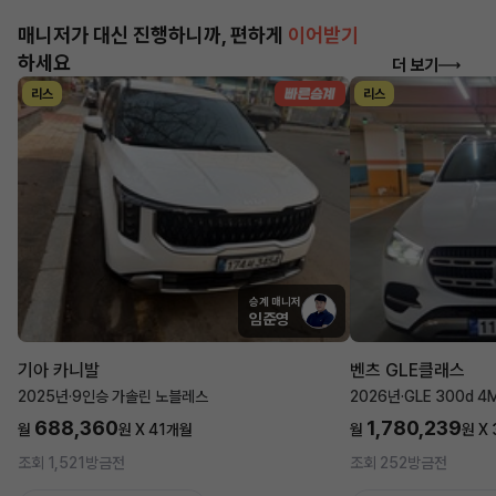
매니저가 대신 진행하니까, 편하게
이어받기
하세요
더 보기
리스
리스
승계 매니저
임준영
기아 카니발
벤츠 GLE클래스
2025년
·
9인승 가솔린 노블레스
2026년
·
GLE 300d 4
688,360
1,780,239
월
원 X
41
개월
월
원 X
조회 1,521
방금전
조회 252
방금전