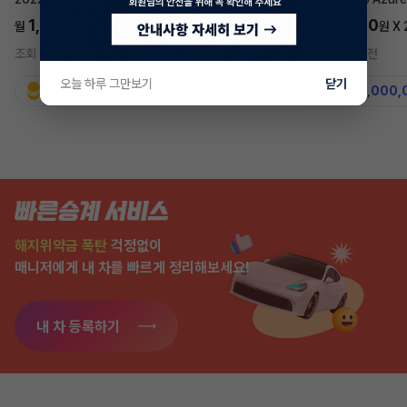
1,697,700
5,577,270
월
원 X
24
개월
월
원 X
조회 728
5시간 전
조회 7,566
2주 전
오늘 하루 그만보기
닫기
지원금
31,860,000원
지원금
50,000,
해지위약금 폭탄
걱정없이
매니저에게 내 차를 빠르게 정리해보세요!
내 차 등록하기