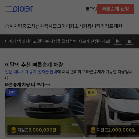
빠른승계 신청
로그인
승계차량
중고차
신차즉시출고
이어카소식
커뮤니티
가격표
제원
이어카 앱 설치하고 원하는 차량을 알림 받아 빠르게 선점하세요!
이달의 추천
빠른승계 차량
전문 매니저가 승계 절차를 안내
해
더욱 편리하고 빠른승계가 가능한
차량입니
다.
빠른승계 차량 더 보기
렌트
리스
지원금
5,000,000원
지원금
2,000,000원