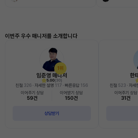
이번주 우수 매니저를 소개합니다
1위
임준영 매니저
한
5.00
(30)
친절
326
· 자세한 설명
117
· 빠른응답
156
친절
523
· 자세
이어주기 상담
이어받기 상담
이어주기 상담
59건
150건
31건
상담받기