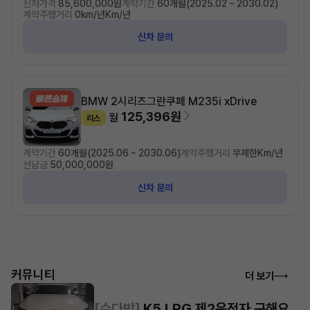
신차가격
85,600,000원
계약기간
60개월(2025.02 ~ 2030.02)
계약주행거리
0km/년Km/년
신차 문의
BMW 2시리즈
그란쿠페 M235i xDrive
125,396원
월
리스
계약기간
60개월(2025.06 ~ 2030.06)
계약주행거리
무제한Km/년
선납금
50,000,000원
신차 문의
커뮤니티
더 보기
[수다방]
K5 LPG 제2운전자 구해요