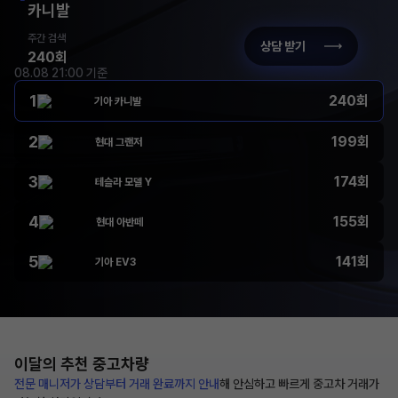
카니발
주간 검색
상담 받기
240회
08.08 21:00 기준
1
240회
기아 카니발
2
199회
현대 그랜저
3
174회
테슬라 모델 Y
4
155회
현대 아반떼
5
141회
기아 EV3
이달의 추천
중고차량
전문 매니저가 상담부터
거래 완료까지 안내
해
안심하고 빠르게 중고차 거래가