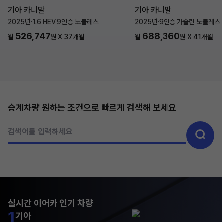
기아 카니발
기아 카니발
2025년
·
1.6 HEV 9인승 노블레스
2025년
·
9인승 가솔린 노블레스
526,747
688,360
월
원 X
37
개월
월
원 X
41
개월
승계차량 원하는 조건으로 빠르게 검색해 보세요
검색어를 입력하세요
실시간 이어카 인기 차량
1
기아