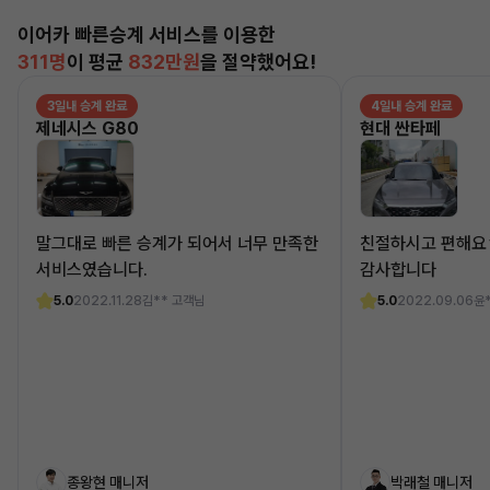
이어카 빠른승계 서비스를 이용한
311명
이 평균
832만원
을 절약했어요!
3일내 승계 완료
4일내 승계 완료
제네시스 G80
현대 싼타페
말그대로 빠른 승계가 되어서 너무 만족한
친절하시고 편해요
서비스였습니다.
감사합니다
5.0
2022.11.28
김** 고객님
5.0
2022.09.06
윤
종왕현 매니저
박래철 매니저