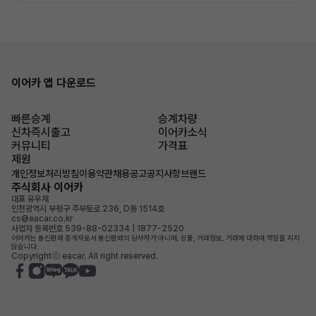
이어카 앱 다운로드
빠른승계
승계차량
신차즉시출고
이어카소식
커뮤니티
가격표
제원
개인정보처리방침
이용약관
채용공고
공지사항
브랜드
주식회사 이어카
대표 유우재
인천광역시 부평구 주부토로 236, D동 1514호
cs@eacar.co.kr
사업자 등록번호 539-88-02334 | 1877-2520
이어카는 통신판매 중개자로서 통신판매의 당사자가 아니며, 상품, 거래정보, 거래에 대하여 책임을 지지
않습니다.
Copyrightⓒ eacar. All right reserved.