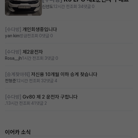
신선도
12시간 전
조회 34
댓글 0
[수다방]
개인회생중입니다
yan kim
방금전
조회 0
댓글 0
[수다방]
제2운전자
Rosa__jh
1시간 전
조회 3
댓글 0
[승계찾아줘]
저신용 10개월 이하 승계 찾습니다
전형준
12시간 전
조회 32
댓글 4
[수다방]
Gv80 제 2 운전자 구합니다
.
13시간 전
조회 41
댓글 2
이어카 소식