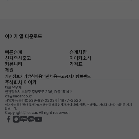
이어카 앱 다운로드
빠른승계
승계차량
신차즉시출고
이어카소식
커뮤니티
가격표
제원
개인정보처리방침
이용약관
채용공고
공지사항
브랜드
주식회사 이어카
대표 유우재
인천광역시 부평구 주부토로 236, D동 1514호
cs@eacar.co.kr
사업자 등록번호 539-88-02334 | 1877-2520
이어카는 통신판매 중개자로서 통신판매의 당사자가 아니며, 상품, 거래정보, 거래에 대하여 책임을 지지
않습니다.
Copyrightⓒ eacar. All right reserved.