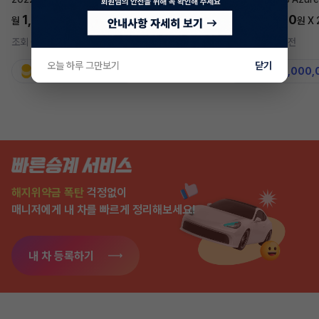
1,697,700
5,577,270
월
원 X
24
개월
월
원 X
조회 698
4시간 전
조회 7,550
2주 전
오늘 하루 그만보기
닫기
지원금
31,860,000원
지원금
50,000,
해지위약금 폭탄
걱정없이
매니저에게 내 차를 빠르게 정리해보세요!
내 차 등록하기