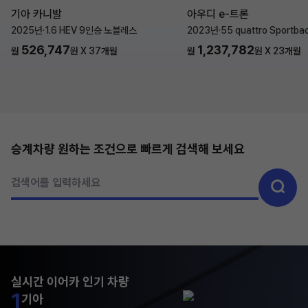
기아 카니발
아우디 e-트론
2025년
·
1.6 HEV 9인승 노블레스
2023년
·
55 quattro Sportba
526,747
1,237,782
월
원 X
37
개월
월
원 X
23
개월
승계차량 원하는 조건으로 빠르게 검색해 보세요
검색어를 입력하세요
실시간 이어카 인기 차량
1
기아