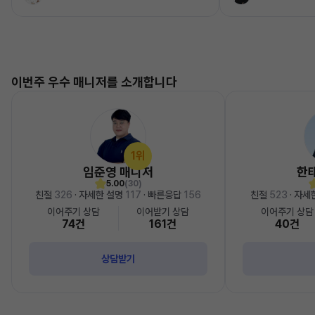
이번주 우수 매니저를 소개합니다
1위
임준영 매니저
한
5.00
(30)
친절
326
· 자세한 설명
117
· 빠른응답
156
친절
523
· 자세
이어주기 상담
이어받기 상담
이어주기 상담
74건
161건
40건
상담받기