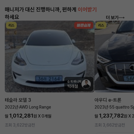
매니저가 대신 진행하니까, 편하게
이어받기
하세요
더 보기
리스
리스
승계 매니저
박래철
테슬라 모델 3
아우디 e-트론
2022년
·
AWD Long Range
2023년
·
55 quattro S
1,012,281
1,237,782
월
원 X
0
개월
월
원 X
조회 3,622
방금전
조회 3,662
방금전