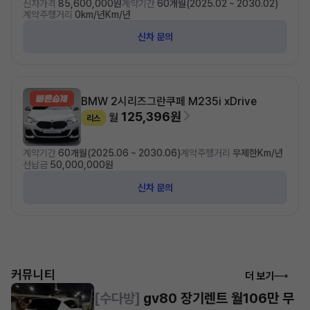
신차가격
85,600,000원
계약기간
60개월(2025.02 ~ 2030.02)
계약주행거리
0km/년Km/년
신차 문의
BMW 2시리즈
그란쿠페 M235i xDrive
125,396원
월
리스
계약기간
60개월(2025.06 ~ 2030.06)
계약주행거리
무제한Km/년
선납금
50,000,000원
신차 문의
커뮤니티
더 보기
[수다방]
gv80 장기렌트 월106만 무