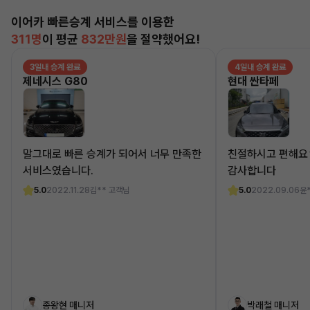
이어카 빠른승계 서비스를 이용한
311명
이 평균
832만원
을 절약했어요!
3일내 승계 완료
4일내 승계 완료
제네시스 G80
현대 싼타페
말그대로 빠른 승계가 되어서 너무 만족한
친절하시고 편해요
서비스였습니다.
감사합니다
5.0
2022.11.28
김** 고객님
5.0
2022.09.06
윤
종왕현 매니저
박래철 매니저