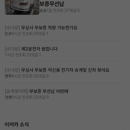
보증무선납
승승
1일 전
조회 37
댓글 0
[수다방]
무심사 무보증 차량 가능한가요
민규
6시간 전
조회 25
댓글 1
[수다방]
제2운전자 원합니다
7시간 전
조회 22
댓글 1
[수다방]
무심사 무보증 저신용 전기차 승계및 신차 찾아요
영우
8시간 전
조회 25
댓글 0
[승계찾아줘]
무보증 무선납 아반떼
건영
9시간 전
조회 23
댓글 0
이어카 소식