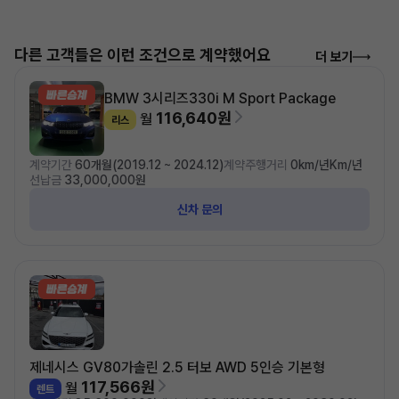
다른 고객들은 이런 조건으로 계약했어요
더 보기
BMW 3시리즈
330i M Sport Package
116,640원
월
리스
계약기간
60개월(2019.12 ~ 2024.12)
계약주행거리
0km/년Km/년
선납금
33,000,000원
신차 문의
제네시스 GV80
가솔린 2.5 터보 AWD 5인승 기본형
117,566원
월
렌트