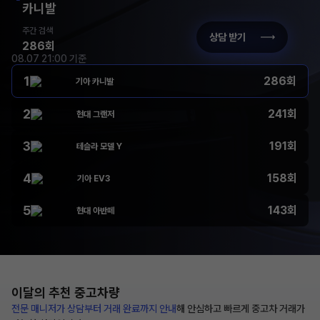
카니발
주간 검색
상담 받기
286회
08.07 21:00 기준
1
286회
기아 카니발
2
241회
현대 그랜저
3
191회
테슬라 모델 Y
4
158회
기아 EV3
5
143회
현대 아반떼
이달의 추천
중고차량
전문 매니저가 상담부터
거래 완료까지 안내
해
안심하고 빠르게 중고차 거래가