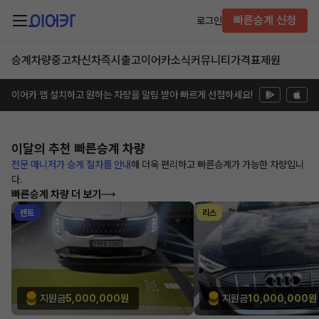
빠른승계 신청
로그인
승계차량
중고차
신차즉시출고
이어카소식
커뮤니티
가격표
제원
이어카 앱 설치하고 원하는 차량을 알림 받아 빠르게 선점하세요!
이달의 추천
빠른승계 차량
전문 매니저가 승계 절차를 안내
해
더욱 편리하고 빠른승계가 가능한
차량입니
다.
빠른승계 차량 더 보기
렌트
리스
지원금
5,000,000원
지원금
10,000,000원