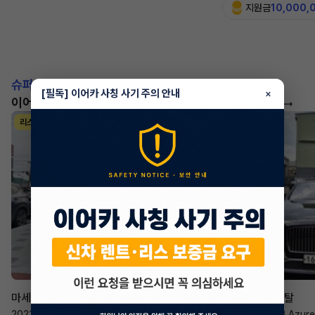
지원금
10,000,
슈퍼카!
[필독] 이어카 사칭 사기 주의 안내
×
이어카에서 좋은 조건으로 만나보세요
더 보기
리스
리스
승계 매니저
한태현
마세라티 르반떼
벤틀리 컨티넨탈
2022년
·
2.0 Hybrid GT
2023년
·
4.0 V8 Azure