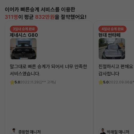
이어카 빠른승계 서비스를 이용한
311명
이 평균
832만원
을 절약했어요!
3일내 승계 완료
4일내 승계 완료
제네시스 G80
현대 싼타페
말그대로 빠른 승계가 되어서 너무 만족한
친절하시고 편해요
서비스였습니다.
감사합니다
5.0
2022.11.28
김** 고객님
5.0
2022.09.06
윤
종왕현 매니저
박래철 매니저