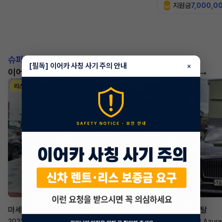
지원금
7,000,0
슈퍼카!
[필독] 이어카 사칭 사기 주의 안내
×
이어카에서 좋은 조건으로 만나보세요
더 보기
리스
리스
승계 매니저
한태현
마세라티 르반떼
벤틀리 컨티넨탈
2022년
·
2.0 Hybrid GT
2023년
·
4.0 V8 Azure