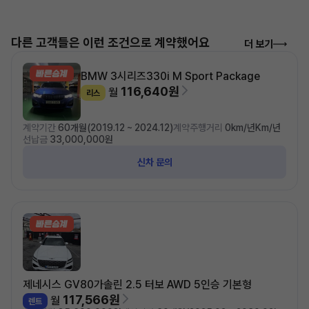
다른 고객들은 이런 조건으로 계약했어요
더 보기
BMW 3시리즈
330i M Sport Package
116,640원
월
리스
계약기간
60개월(2019.12 ~ 2024.12)
계약주행거리
0km/년Km/년
선납금
33,000,000원
신차 문의
제네시스 GV80
가솔린 2.5 터보 AWD 5인승 기본형
117,566원
월
렌트