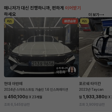
매니저가 대신 진행하니까, 편하게
이어받기
하세요
더 보기
리스
리스
승계 매니저
이주하
현대 아반떼
포르쉐 타이칸
2024년
·
스마트스트림 가솔린 1.6 인스퍼레이션
2023년
·
Taycan
450,100
1,933,380
월
원 X
23
개월
월
원 X
조회 6,545
방금전
조회 3,909
방금전