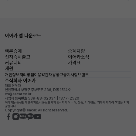
이어카 앱 다운로드
빠른승계
승계차량
신차즉시출고
이어카소식
커뮤니티
가격표
제원
개인정보처리방침
이용약관
채용공고
공지사항
브랜드
주식회사 이어카
대표 유우재
인천광역시 부평구 주부토로 236, D동 1514호
cs@eacar.co.kr
사업자 등록번호 539-88-02334 | 1877-2520
이어카는 통신판매 중개자로서 통신판매의 당사자가 아니며, 상품, 거래정보, 거래에 대하여 책임을 지지
않습니다.
Copyrightⓒ eacar. All right reserved.