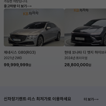
가능한 차량입니다.
중고차량 더 보기
제네시스 G80(RG3)
현대 쏘나타 디 엣지 하이브리
2021년
·
2WD
2024년
·
프리미엄
99,999,999
28,800,000
원
원
신차장기렌트·리스 최저가로 이용하세요
더 보기