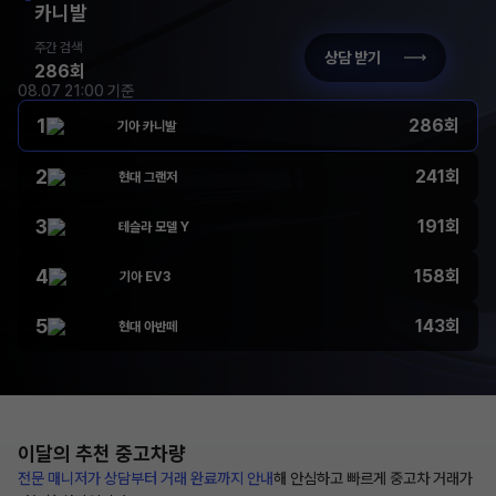
카니발
주간 검색
상담 받기
286회
08.07 21:00 기준
1
286회
기아 카니발
2
241회
현대 그랜저
3
191회
테슬라 모델 Y
4
158회
기아 EV3
5
143회
현대 아반떼
이달의 추천
중고차량
전문 매니저가 상담부터
거래 완료까지 안내
해
안심하고 빠르게 중고차 거래가