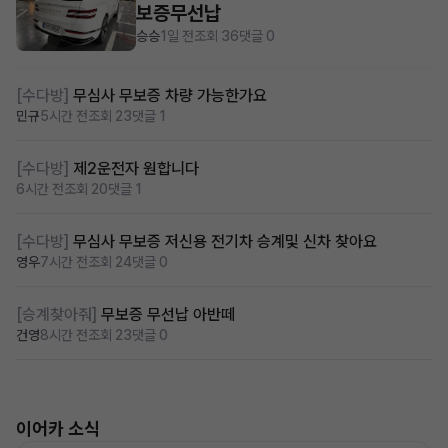
보증무선납
승승
1일 전
조회 36
댓글 0
[수다방]
무심사 무보증 차량 가능한가요
민규
5시간 전
조회 23
댓글 1
[수다방]
제2운전자 원합니다
6시간 전
조회 20
댓글 1
[수다방]
무심사 무보증 저신용 전기차 승계및 신차 찾아요
영우
7시간 전
조회 24
댓글 0
[승계찾아줘]
무보증 무선납 아반떼
건영
8시간 전
조회 23
댓글 0
이어카 소식