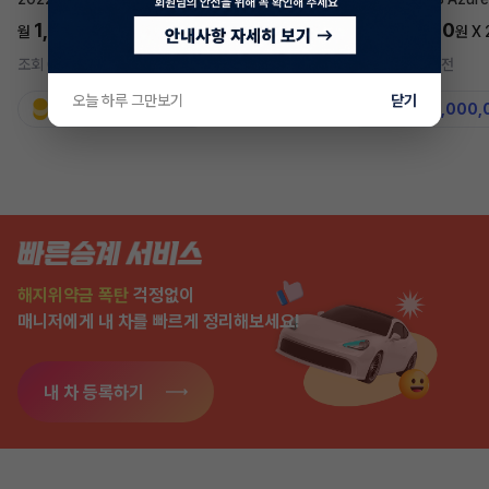
1,697,700
5,577,270
월
원 X
24
개월
월
원 X
조회 697
3시간 전
조회 7,550
2주 전
오늘 하루 그만보기
닫기
지원금
31,860,000원
지원금
50,000,
해지위약금 폭탄
걱정없이
매니저에게 내 차를 빠르게 정리해보세요!
내 차 등록하기