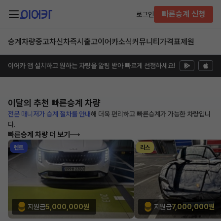
빠른승계 신청
로그인
승계차량
중고차
신차즉시출고
이어카소식
커뮤니티
가격표
제원
이어카 앱 설치하고 원하는 차량을 알림 받아 빠르게 선점하세요!
이달의 추천
빠른승계 차량
전문 매니저가 승계 절차를 안내
해
더욱 편리하고 빠른승계가 가능한
차량입니
다.
빠른승계 차량 더 보기
렌트
리스
지원금
5,000,000원
지원금
7,000,000원