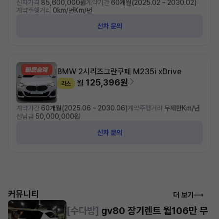
신차가격
85,600,000원
계약기간
60개월(2025.02 ~ 2030.02)
계약주행거리
0km/년Km/년
신차 문의
BMW 2시리즈
그란쿠페 M235i xDrive
125,396원
월
리스
계약기간
60개월(2025.06 ~ 2030.06)
계약주행거리
무제한Km/년
선납금
50,000,000원
신차 문의
커뮤니티
더 보기
[수다방]
gv80 장기렌트 월106만 무