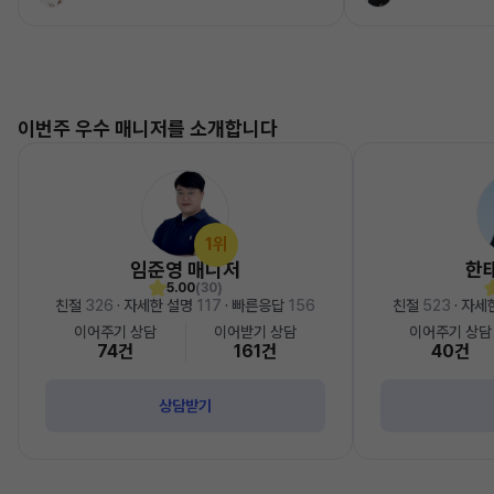
이번주 우수 매니저를 소개합니다
1위
임준영 매니저
한
5.00
(30)
친절
326
· 자세한 설명
117
· 빠른응답
156
친절
523
· 자세
이어주기 상담
이어받기 상담
이어주기 상담
74건
161건
40건
상담받기