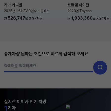
기아 카니발
포르쉐 타이칸
2025년
·
1.6 HEV 9인승 노블레스
2023년
·
Taycan
526,747
1,933,380
월
원 X
37
개월
월
원 X
24
개월
승계차량 원하는 조건으로 빠르게 검색해 보세요
검색어를 입력하세요
실시간 이어카 인기 차량
1
기아