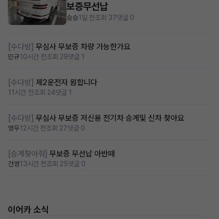
보증무선납
승승
1일 전
조회 37
댓글 0
[수다방]
무심사 무보증 차량 가능한가요
민규
10시간 전
조회 29
댓글 1
[수다방]
제2운전자 원합니다
11시간 전
조회 24
댓글 1
[수다방]
무심사 무보증 저신용 전기차 승계및 신차 찾아요
영우
12시간 전
조회 27
댓글 0
[승계찾아줘]
무보증 무선납 아반떼
건영
13시간 전
조회 25
댓글 0
이어카 소식