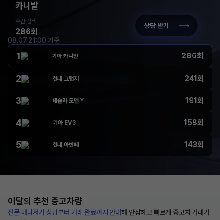
카니발
주간 검색
상담 받기
286회
08.07 21:00 기준
1
286회
기아 카니발
2
241회
현대 그랜저
3
191회
테슬라 모델 Y
4
158회
기아 EV3
5
143회
현대 아반떼
이달의 추천
중고차량
전문 매니저가 상담부터
거래 완료까지 안내
해
안심하고 빠르게 중고차 거래가