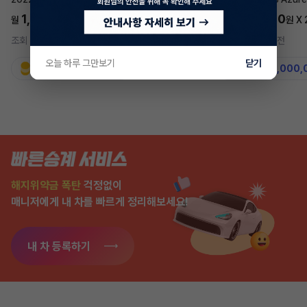
1,697,700
5,577,270
월
원 X
24
개월
월
원 X
조회 711
2시간 전
조회 7,555
2주 전
오늘 하루 그만보기
닫기
지원금
31,860,000원
지원금
50,000,
해지위약금 폭탄
걱정없이
매니저에게 내 차를 빠르게 정리해보세요!
내 차 등록하기