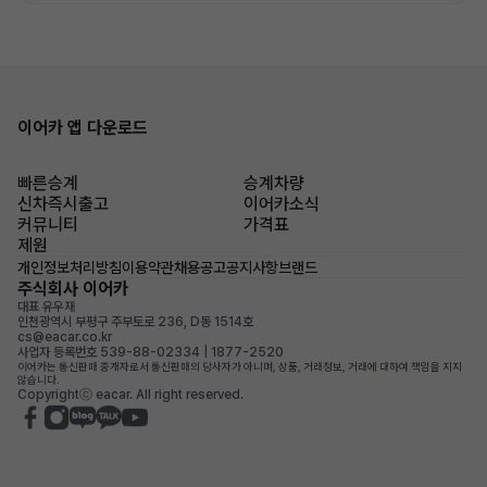
이어카 앱 다운로드
빠른승계
승계차량
신차즉시출고
이어카소식
커뮤니티
가격표
제원
개인정보처리방침
이용약관
채용공고
공지사항
브랜드
주식회사 이어카
대표 유우재
인천광역시 부평구 주부토로 236, D동 1514호
cs@eacar.co.kr
사업자 등록번호 539-88-02334 | 1877-2520
이어카는 통신판매 중개자로서 통신판매의 당사자가 아니며, 상품, 거래정보, 거래에 대하여 책임을 지지
않습니다.
Copyrightⓒ eacar. All right reserved.