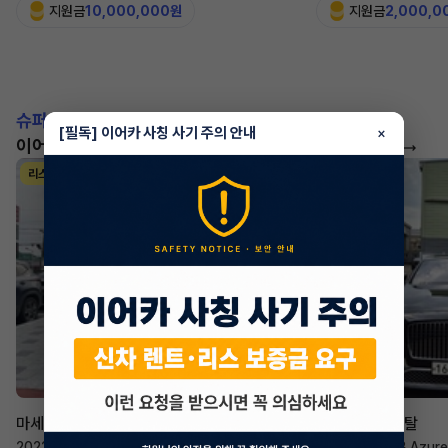
지원금
10,000,000원
지원금
2,000,0
슈퍼카!
[필독] 이어카 사칭 사기 주의 안내
×
이어카에서 좋은 조건으로 만나보세요
더 보기
리스
리스
승계 매니저
한태현
마세라티 르반떼
벤틀리 컨티넨탈
2022년
·
2.0 Hybrid GT
2023년
·
4.0 V8 Azure