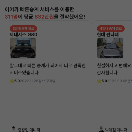
이어카 빠른승계 서비스를 이용한
311명
이 평균
832만원
을 절약했어요!
3일내 승계 완료
4일내 승계 완료
제네시스 G80
현대 싼타페
말그대로 빠른 승계가 되어서 너무 만족한
친절하시고 편해요
서비스였습니다.
감사합니다
5.0
2022.11.28
김** 고객님
5.0
2022.09.06
윤
종왕현 매니저
박래철 매니저