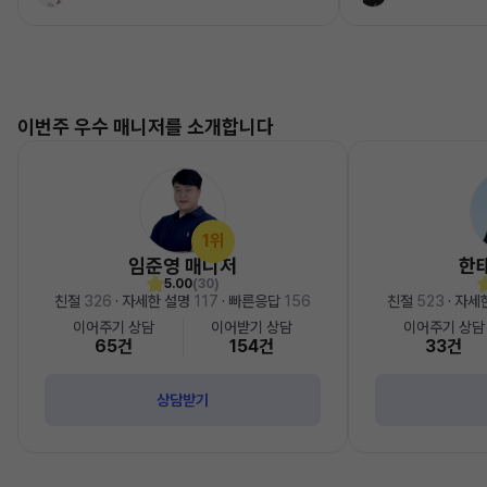
이번주 우수 매니저를 소개합니다
1위
임준영 매니저
한
5.00
(30)
친절
326
· 자세한 설명
117
· 빠른응답
156
친절
523
· 자세
이어주기 상담
이어받기 상담
이어주기 상담
65건
154건
33건
상담받기