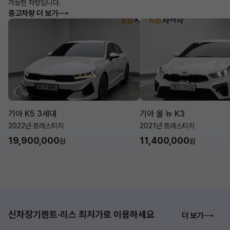
가능한 차량입니다.
중고차량 더 보기
기아 K5 3세대
기아 올 뉴 K3
2022년
·
프레스티지
2021년
·
프레스티지
19,900,000
11,400,000
원
원
신차장기렌트·리스 최저가로 이용하세요
더 보기