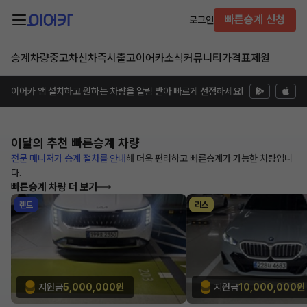
빠른승계 신청
로그인
승계차량
중고차
신차즉시출고
이어카소식
커뮤니티
가격표
제원
이어카 앱 설치하고 원하는 차량을 알림 받아 빠르게 선점하세요!
이달의 추천
빠른승계 차량
전문 매니저가 승계 절차를 안내
해
더욱 편리하고 빠른승계가 가능한
차량입니
다.
빠른승계 차량 더 보기
렌트
리스
지원금
5,000,000원
지원금
10,000,000원