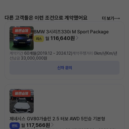
다른 고객들은 이런 조건으로 계약했어요
더 보기
BMW 3시리즈
330i M Sport Package
116,640원
월
리스
계약기간
60개월(2019.12 ~ 2024.12)
계약주행거리
0km/년Km/년
선납금
33,000,000원
신차 문의
제네시스 GV80
가솔린 2.5 터보 AWD 5인승 기본형
117,566원
월
렌트