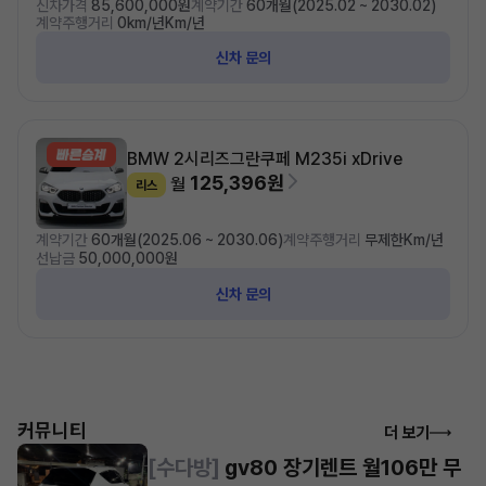
신차가격
85,600,000원
계약기간
60개월(2025.02 ~ 2030.02)
계약주행거리
0km/년Km/년
신차 문의
BMW 2시리즈
그란쿠페 M235i xDrive
125,396원
월
리스
계약기간
60개월(2025.06 ~ 2030.06)
계약주행거리
무제한Km/년
선납금
50,000,000원
신차 문의
커뮤니티
더 보기
[수다방]
gv80 장기렌트 월106만 무