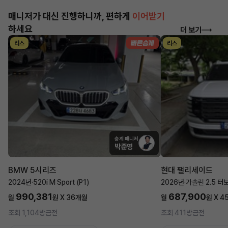
매니저가 대신 진행하니까, 편하게
이어받기
하세요
더 보기
리스
리스
승계 매니저
박준영
BMW 5시리즈
현대 팰리세이드
2024년
·
520i M Sport (P1)
2026년
·
가솔린 2.5 터
990,381
687,900
월
원 X
36
개월
월
원 X
4
조회 1,104
방금전
조회 411
방금전