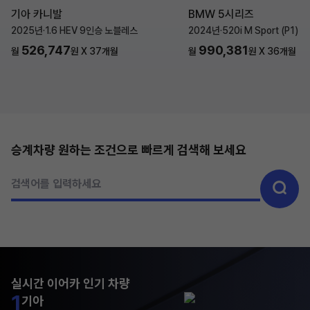
기아 카니발
BMW 5시리즈
2025년
·
1.6 HEV 9인승 노블레스
2024년
·
520i M Sport (P1)
526,747
990,381
월
원 X
37
개월
월
원 X
36
개월
승계차량 원하는 조건으로 빠르게 검색해 보세요
검색어를 입력하세요
실시간 이어카 인기 차량
1
기아