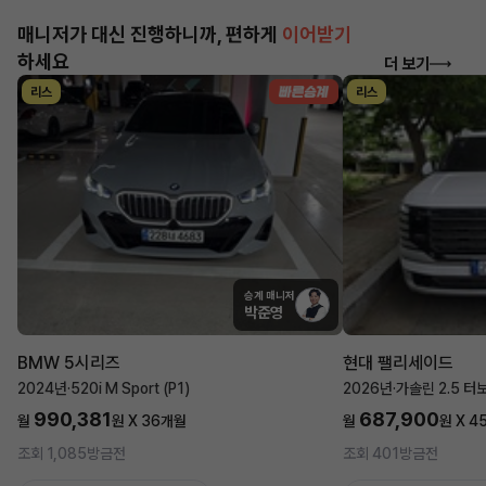
매니저가 대신 진행하니까, 편하게
이어받기
하세요
더 보기
리스
리스
승계 매니저
박준영
BMW 5시리즈
현대 팰리세이드
2024년
·
520i M Sport (P1)
2026년
·
가솔린 2.5 터
990,381
687,900
월
원 X
36
개월
월
원 X
4
조회 1,085
방금전
조회 401
방금전