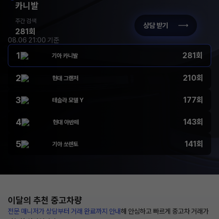
카니발
주간 검색
상담 받기
281회
08.06 21:00 기준
1
281회
기아 카니발
2
210회
현대 그랜저
3
177회
테슬라 모델 Y
4
143회
현대 아반떼
5
141회
기아 쏘렌토
이달의 추천
중고차량
전문 매니저가 상담부터
거래 완료까지 안내
해
안심하고 빠르게 중고차 거래가