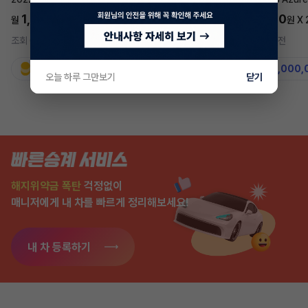
1,697,700
5,577,270
월
원 X
24
개월
월
원 X
조회 685
2시간 전
조회 7,545
2주 전
지원금
31,860,000원
지원금
50,000,
오늘 하루 그만보기
닫기
해지위약금 폭탄
걱정없이
매니저에게 내 차를 빠르게 정리해보세요!
내 차 등록하기