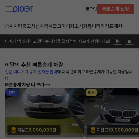
빠른승계 신청
로그인
승계차량
중고차
신차즉시출고
이어카소식
커뮤니티
가격표
제원
이어카 앱 설치하고 원하는 차량을 알림 받아 빠르게 선점하세요!
이달의 추천
빠른승계 차량
전문 매니저가 승계 절차를 안내
해
더욱 편리하고 빠른승계가 가능한
차량입니
다.
빠른승계 차량 더 보기
렌트
리스
지원금
5,000,000원
지원금
10,000,000원