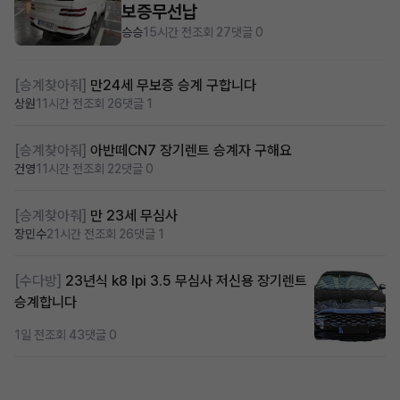
보증무선납
승승
15시간 전
조회 27
댓글 0
[승계찾아줘]
만24세 무보증 승계 구합니다
상원
11시간 전
조회 26
댓글 1
[승계찾아줘]
아반떼CN7 장기렌트 승계자 구해요
건영
11시간 전
조회 22
댓글 0
[승계찾아줘]
만 23세 무심사
장민수
21시간 전
조회 26
댓글 1
[수다방]
23년식 k8 lpi 3.5 무심사 저신용 장기렌트
승계합니다
1일 전
조회 43
댓글 0