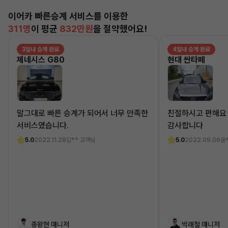
이어카 빠른승계 서비스를 이용한
311명
이 평균
832만원
을 절약했어요!
3일내 승계 완료
4일내 승계 완료
제네시스 G80
현대 싼타페
말그대로 빠른 승계가 되어서 너무 만족한
친절하시고 편해요
서비스였습니다.
감사합니다
5.0
2022.11.28
김** 고객님
5.0
2022.09.06
윤
종왕현 매니저
박래철 매니저