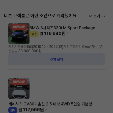
다른 고객들은 이런 조건으로 계약했어요
더 보기
BMW 3시리즈
330i M Sport Package
116,640원
월
리스
계약기간
60개월(2019.12 ~ 2024.12)
계약주행거리
0km/년Km/년
선납금
33,000,000원
신차 문의
제네시스 GV80
가솔린 2.5 터보 AWD 5인승 기본형
117,566원
월
렌트