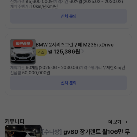
신차가격
85,600,000원
계약기간
60개월(2025.02 ~ 2030.02)
계약주행거리
0km/년Km/년
신차 문의
BMW 2시리즈
그란쿠페 M235i xDrive
125,396원
월
리스
계약기간
60개월(2025.06 ~ 2030.06)
계약주행거리
무제한Km/년
선납금
50,000,000원
신차 문의
커뮤니티
더 보기
[수다방]
gv80 장기렌트 월106만 무