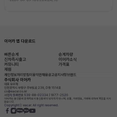
이어카 앱 다운로드
빠른승계
승계차량
신차즉시출고
이어카소식
커뮤니티
가격표
제원
개인정보처리방침
이용약관
채용공고
공지사항
브랜드
주식회사 이어카
대표 유우재
인천광역시 부평구 주부토로 236, D동 1514호
cs@eacar.co.kr
사업자 등록번호 539-88-02334 | 1877-2520
이어카는 통신판매 중개자로서 통신판매의 당사자가 아니며, 상품, 거래정보, 거래에 대하여 책임을 지지
않습니다.
Copyrightⓒ eacar. All right reserved.