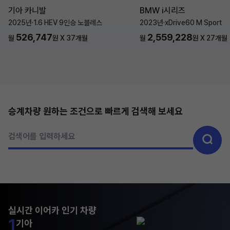
기아 카니발
BMW i시리즈
2025년
·
1.6 HEV 9인승 노블레스
2023년
·
xDrive60 M Sport
526,747
2,559,228
월
원 X
37
개월
월
원 X
27
개월
승계차량 원하는 조건으로 빠르게 검색해 보세요
검색어를 입력하세요
실시간 이어카 인기 차량
1
기아