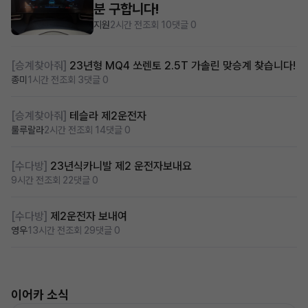
분 구합니다!
지원
2시간 전
조회 10
댓글 0
[승계찾아줘]
23년형 MQ4 쏘렌토 2.5T 가솔린 맞승계 찾습니다!
종미
1시간 전
조회 3
댓글 0
[승계찾아줘]
테슬라 제2운전자
룰루랄라
2시간 전
조회 14
댓글 0
[수다방]
23년식카니발 제2 운전자보내요
9시간 전
조회 22
댓글 0
[수다방]
제2운전자 보내여
영우
13시간 전
조회 29
댓글 0
이어카 소식