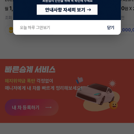
1,697,700
5,577,270
월
원 X
24
개월
월
원 X
조회 757
1시간 전
조회 7,583
2주 전
오늘 하루 그만보기
닫기
지원금
31,860,000원
지원금
50,000,
해지위약금 폭탄
걱정없이
매니저에게 내 차를 빠르게 정리해보세요!
내 차 등록하기