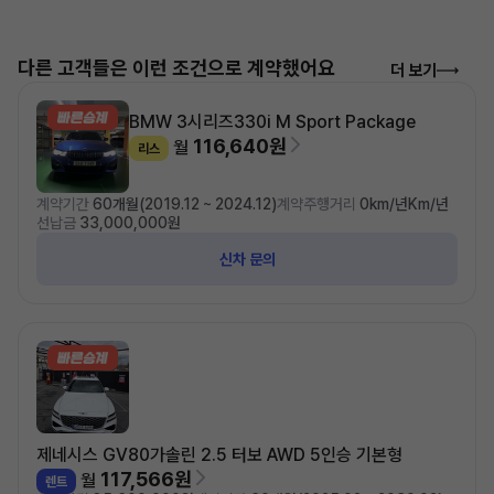
다른 고객들은 이런 조건으로 계약했어요
더 보기
BMW 3시리즈
330i M Sport Package
116,640원
월
리스
계약기간
60개월(2019.12 ~ 2024.12)
계약주행거리
0km/년Km/년
선납금
33,000,000원
신차 문의
제네시스 GV80
가솔린 2.5 터보 AWD 5인승 기본형
117,566원
월
렌트