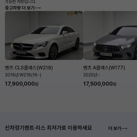
가능한 차량입니다.
중고차량 더 보기
벤츠 CLS클래스(W218)
벤츠 A클래스(W177)
2016년
·
W218(16~)
2020년
·
-
17,900,000
17,500,000
원
원
신차장기렌트·리스 최저가로 이용하세요
더 보기