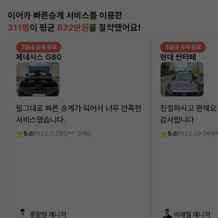
이어카 빠른승계 서비스를 이용한
311명
이 평균
832만원
을 절약했어요!
3일내 승계 완료
4일내 승계 완료
제네시스 G80
현대 싼타페
말그대로 빠른 승계가 되어서 너무 만족한
친절하시고 편해요
서비스였습니다.
감사합니다
5.0
2022.11.28
김** 고객님
5.0
2022.09.06
윤
종왕현 매니저
박래철 매니저