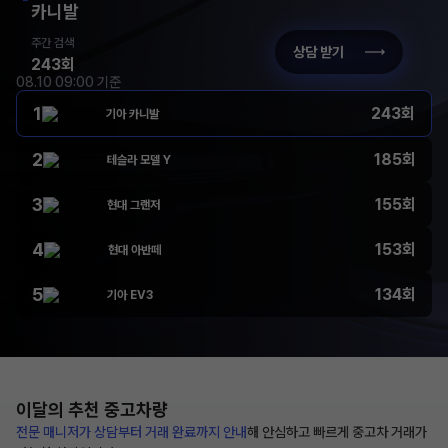
카니발
주간 검색
상담 받기
243회
08.10 09:00 기준
1
243회
기아 카니발
2
185회
테슬라 모델 Y
3
155회
현대 그랜저
4
153회
현대 아반떼
5
134회
기아 EV3
이달의 추천
중고차량
전문 매니저가 상담부터
거래 완료까지 안내
해
안심하고 빠르게 중고차 거래가