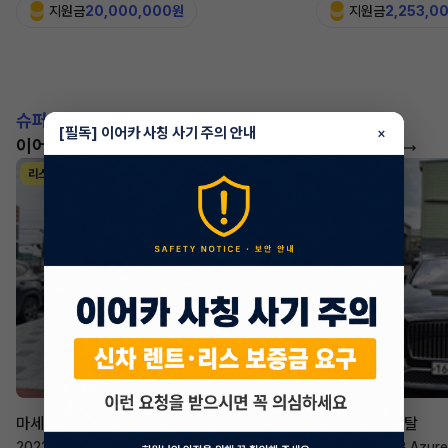
지원금
20,000,000원
지원금
2,253,0
슈퍼카!
[필독] 이어카 사칭 사기 주의 안내
×
이어카에서 좋은 조건으로 만나보세요
더 보기
리스
리스
승계 매니저
한태현
마세라티 르반떼
벤틀리 컨티넨탈
2022년
·
2.0 Hybrid GT
2023년
·
4.0 V8 Azure