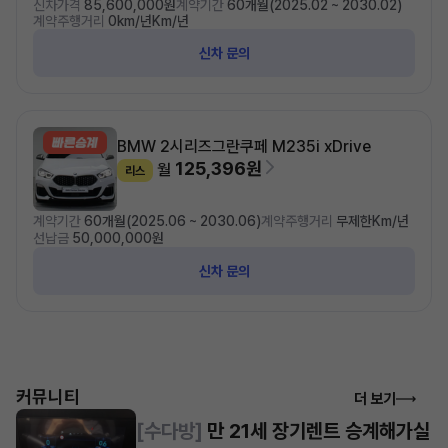
신차가격
85,600,000원
계약기간
60개월(2025.02 ~ 2030.02)
계약주행거리
0km/년Km/년
신차 문의
BMW 2시리즈
그란쿠페 M235i xDrive
125,396원
월
리스
계약기간
60개월(2025.06 ~ 2030.06)
계약주행거리
무제한Km/년
선납금
50,000,000원
신차 문의
커뮤니티
더 보기
[수다방]
만 21세 장기렌트 승계해가실