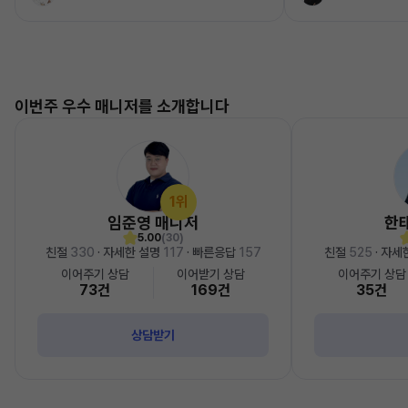
이번주 우수 매니저를 소개합니다
1위
임준영 매니저
한
5.00
(30)
친절
330
· 자세한 설명
117
· 빠른응답
157
친절
525
· 자세
이어주기 상담
이어받기 상담
이어주기 상담
73건
169건
35건
상담받기