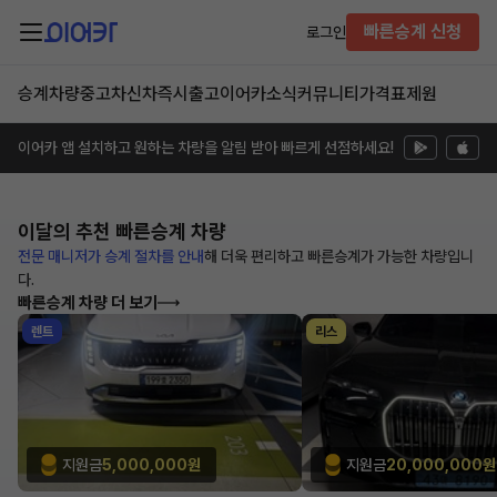
빠른승계 신청
로그인
승계차량
중고차
신차즉시출고
이어카소식
커뮤니티
가격표
제원
이어카 앱 설치하고 원하는 차량을 알림 받아 빠르게 선점하세요!
이달의 추천
빠른승계 차량
전문 매니저가 승계 절차를 안내
해
더욱 편리하고 빠른승계가 가능한
차량입니
다.
빠른승계 차량 더 보기
렌트
리스
지원금
5,000,000원
지원금
20,000,000원