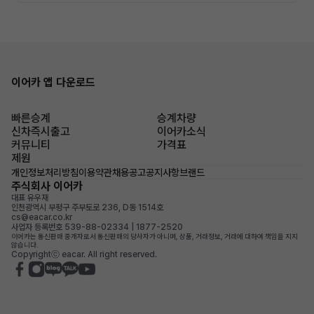
이어카 앱 다운로드
빠른승계
승계차량
신차즉시출고
이어카소식
커뮤니티
가격표
제원
개인정보처리방침
이용약관
채용공고
공지사항
브랜드
주식회사 이어카
대표 유우재
인천광역시 부평구 주부토로 236, D동 1514호
cs@eacar.co.kr
사업자 등록번호 539-88-02334 | 1877-2520
이어카는 통신판매 중개자로서 통신판매의 당사자가 아니며, 상품, 거래정보, 거래에 대하여 책임을 지지
않습니다.
Copyrightⓒ eacar. All right reserved.