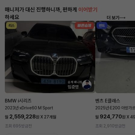
매니저가 대신 진행하니까, 편하게
이어받기
하세요
더 보기
리스
렌트
승계 매니저
임준영
BMW i시리즈
벤츠 E클래스
2023년
·
xDrive60 M Sport
2025년
·
E200 아방가
2,559,228
924,770
월
원 X
27
개월
월
원 X
4
조회 695
방금전
조회 2,910
방금전