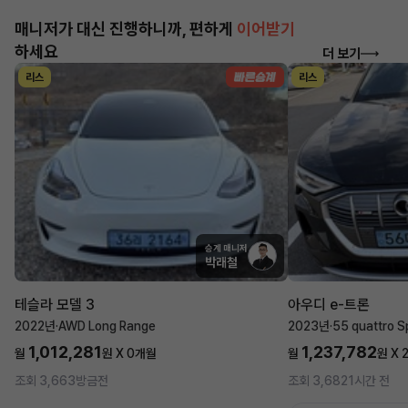
매니저가 대신 진행하니까, 편하게
이어받기
하세요
더 보기
리스
리스
승계 매니저
박래철
테슬라 모델 3
아우디 e-트론
2022년
·
AWD Long Range
2023년
·
55 quattro S
1,012,281
1,237,782
월
원 X
0
개월
월
원 X
조회 3,663
방금전
조회 3,682
1시간 전