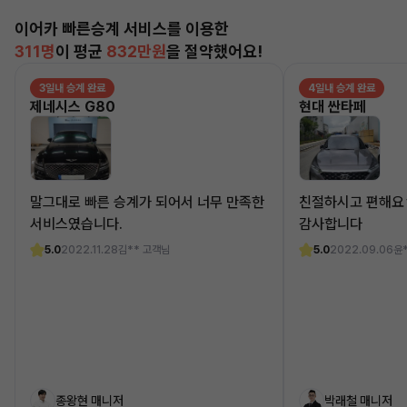
이어카 빠른승계 서비스를 이용한
311명
이 평균
832만원
을 절약했어요!
3일내 승계 완료
4일내 승계 완료
제네시스 G80
현대 싼타페
말그대로 빠른 승계가 되어서 너무 만족한
친절하시고 편해요
서비스였습니다.
감사합니다
5.0
2022.11.28
김** 고객님
5.0
2022.09.06
윤
종왕현 매니저
박래철 매니저