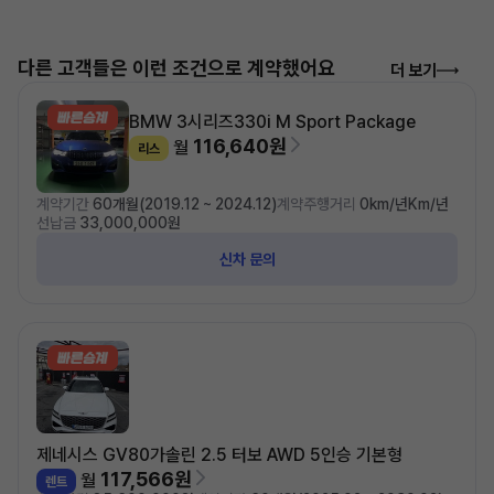
다른 고객들은 이런 조건으로 계약했어요
더 보기
BMW 3시리즈
330i M Sport Package
116,640원
월
리스
계약기간
60개월(2019.12 ~ 2024.12)
계약주행거리
0km/년Km/년
선납금
33,000,000원
신차 문의
제네시스 GV80
가솔린 2.5 터보 AWD 5인승 기본형
117,566원
월
렌트