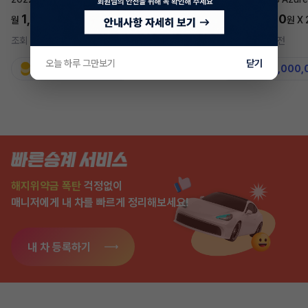
1,697,700
5,577,270
월
원 X
24
개월
월
원 X
조회 740
4시간 전
조회 7,574
2주 전
오늘 하루 그만보기
닫기
지원금
31,860,000원
지원금
50,000,
해지위약금 폭탄
걱정없이
매니저에게 내 차를 빠르게 정리해보세요!
내 차 등록하기