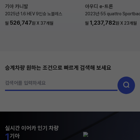
기아 카니발
아우디 e-트론
2025년
·
1.6 HEV 9인승 노블레스
2023년
·
55 quattro Sportba
526,747
1,237,782
월
원 X
37
개월
월
원 X
23
개월
승계차량 원하는 조건으로 빠르게 검색해 보세요
검색어를 입력하세요
실시간 이어카 인기 차량
1
기아