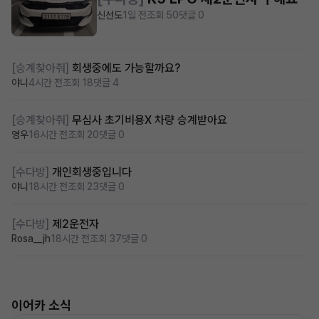
신선도
1일 전
조회 50
댓글 0
[승계찾아줘]
회생중에도 가능할까요?
야니
4시간 전
조회 18
댓글 4
[승계찾아줘]
무심사 초기비용X 차량 승계받아요
영우
16시간 전
조회 20
댓글 0
[수다방]
개인회생중입니다
야니
18시간 전
조회 23
댓글 0
[수다방]
제2운전자
Rosa__jh
18시간 전
조회 37
댓글 0
이어카 소식