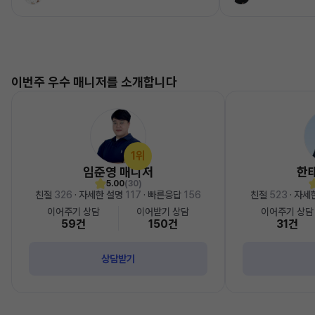
이번주 우수 매니저를 소개합니다
1위
임준영 매니저
한
5.00
(30)
친절
326
· 자세한 설명
117
· 빠른응답
156
친절
523
· 자세
이어주기 상담
이어받기 상담
이어주기 상담
59건
150건
31건
상담받기