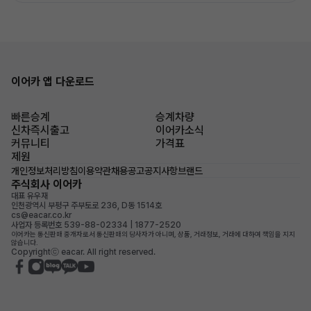
이어카 앱 다운로드
빠른승계
승계차량
신차즉시출고
이어카소식
커뮤니티
가격표
제원
개인정보처리방침
이용약관
채용공고
공지사항
브랜드
주식회사 이어카
대표 유우재
인천광역시 부평구 주부토로 236, D동 1514호
cs@eacar.co.kr
사업자 등록번호 539-88-02334 | 1877-2520
이어카는 통신판매 중개자로서 통신판매의 당사자가 아니며, 상품, 거래정보, 거래에 대하여 책임을 지지
않습니다.
Copyrightⓒ eacar. All right reserved.