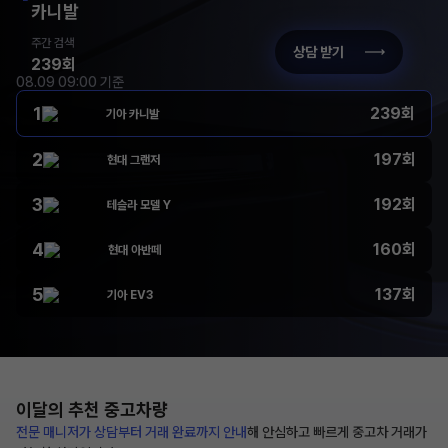
카니발
주간 검색
상담 받기
239회
08.09 09:00 기준
1
239회
기아 카니발
2
197회
현대 그랜저
3
192회
테슬라 모델 Y
4
160회
현대 아반떼
5
137회
기아 EV3
이달의 추천
중고차량
전문 매니저가 상담부터
거래 완료까지 안내
해
안심하고 빠르게 중고차 거래가