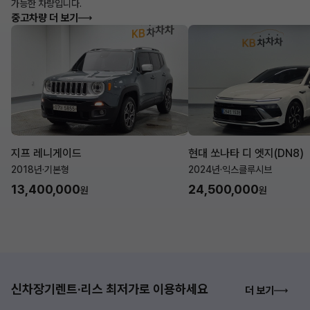
가능한 차량입니다.
중고차량 더 보기
지프 레니게이드
현대 쏘나타 디 엣지(DN8)
2018년
·
기본형
2024년
·
익스클루시브
13,400,000
24,500,000
원
원
신차장기렌트·리스 최저가로 이용하세요
더 보기