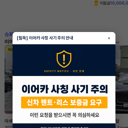
지원금
10,000,
슈퍼카!
[필독] 이어카 사칭 사기 주의 안내
×
이어카에서 좋은 조건으로 만나보세요
더 보기
리스
리스
승계 매니저
한태현
마세라티 르반떼
벤틀리 컨티넨탈
2022년
·
2.0 Hybrid GT
2023년
·
4.0 V8 Azure