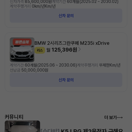
신차가격
85,600,000원
계약기간
60개월(2025.02 ~ 2030.02)
계약주행거리
0km/년Km/년
신차 문의
BMW 2시리즈
그란쿠페 M235i xDrive
125,396원
월
리스
계약기간
60개월(2025.06 ~ 2030.06)
계약주행거리
무제한Km/년
선납금
50,000,000원
신차 문의
커뮤니티
더 보기
[수다방]
K5 LPG 제2운전자 구해요