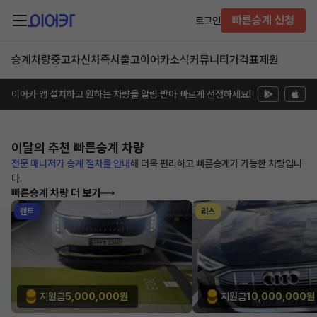
빠른승계 신청
로그인
승계차량
중고차
신차즉시출고
이어카소식
커뮤니티
가격표
제원
이어카 앱 설치하고 원하는 차량을 알림 받아 빠르게 선점하세요!
이달의 추천
빠른승계 차량
전문 매니저가 승계 절차를 안내
해
더욱 편리하고 빠른승계가 가능한
차량입니
다.
빠른승계 차량 더 보기
렌트
리스
지원금
5,000,000원
지원금
10,000,000원